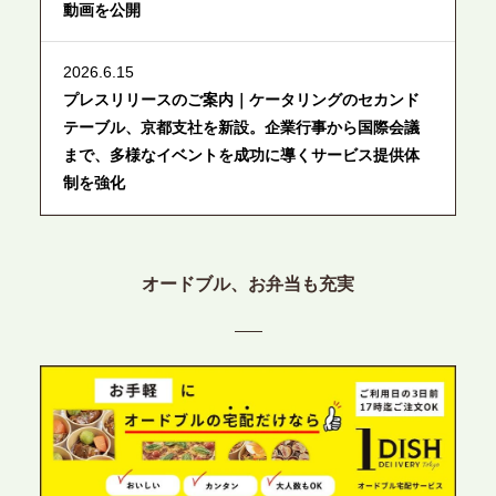
動画を公開
2026.6.15
プレスリリースのご案内｜ケータリングのセカンド
テーブル、京都支社を新設。企業行事から国際会議
まで、多様なイベントを成功に導くサービス提供体
制を強化
2026.6.12
プレスリリースのご案内｜ケータリングのセカンド
オードブル、お弁当も充実
テーブル、東京都中央区に支社を新設。都内３拠点
目の展開で、拡大する出張パーティー・ケータリン
グ需要へシームレスに対応
2026.6.4
プレスリリースのご案内｜夏の社内親睦が、配属後
の離職防止に。オフィスや会議室で縁日気分を味わ