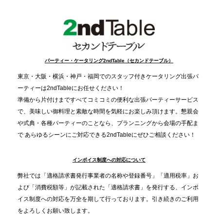
FIVE CHRISTMAS 2025」の梱包ボランティアへ食
事提供を実施へ
2025.12.9
TBS「Nスタ」で、2ndTable「1DISH」が紹介され
パーティー・ケータリング2ndTable（セカンドテーブル）
ました
東京・大阪・横浜・神戸・福岡でのスタッフ付きケータリング出張パ
ーティーは2ndTableにお任せください！
2025.11.21
準備から片付けまですべてコミコミの便利な出張パーティーサービス
プレスリリースのご案内｜忘年会は“移動時間ゼロ
で、美味しい御料理と素敵な時間を気軽にお楽しみ頂けます。懇親会
分”の時代へ。法人注文が前年比5倍に伸びた「宅配
や式典・各種パーティーのことなら、プランニングから会場の手配ま
で あらゆるシーンにご対応できる2ndTableにぜひご相談ください！
オードブル」が提案する、新しい乾杯文化
インボイス制度への対応について
2025.11.5
プレスリリースのご案内｜職場で完結する“忘年会・
弊社では「適格請求書発行事業者の名称や登録番号」「適用税率」お
納会ケータリング”が人気。幹事負担を軽減し、社内
よび「消費税額等」が記載された「適格請求書」を発行する、インボ
コミュニケーションを促進
イス制度への対応を万全を期して行っております。引き続きのご利用
をよろしくお願い致します。