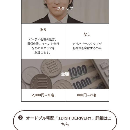
スタッフ
あり
なし
パーティ会場の設営、
撤収作業、イベント進行
デリバリースタッフが
などのスタッフを
お料理を宅配するのみ
派遣します。
金額
2,000円～/1名
880円～/1名
オードブル宅配「1DISH DERIVERY」詳細はこ
ちら