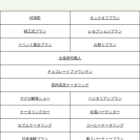
スを拡充へ
HOME
キックオフプラン
2026.5.20
竣工式プラン
レセプションプラン
プレスリリースのご案内｜ケータリングのセカンド
テーブル、神戸本社を新たに設立。地域密着のサー
イベント屋台プラン
お祭りプラン
ビス向上と共に、西宮の調理拠点との連携を強化
出張寿司職人
2026.5.12
チョコレートファウンテン
プレスリリースのご案内｜ケータリングのセカンド
テーブル、埼玉大宮支社を新設。埼玉エリアのパー
室内花見ケータリング
ティー需要に応え、地域密着型のサービスを強化
マグロ解体ショー
ベジタリアンプラン
2026.4.21
ケータリングカー
出張バーテンダー
プレスリリースのご案内｜「温かな食」が会話のス
イッチに。新入社員研修で《食体験としてのケータ
おでんケータリング
コーヒーケータリング
リング》が注目される理由
日本体験プラン
船上パーティープラン