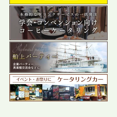
う「お祭りケータリング」の提供を開始
2026.5.29
プレスリリースのご案内｜ケータリングのセカンド
テーブル、群馬前橋支社を設立。再開発やオフィス
展開が進む前橋エリアの企業ニーズに応え、高品質
なサービスで各種イベント・懇親会をサポート
2026.5.27
プレスリリースのご案内｜ケータリングのセカンド
テーブル、千葉本社を新設。幕張・舞浜の大型イベ
ントから主要都市の社内懇親会まで、現地拠点を活
かしたスムーズな対応を展開
2026.5.22
プレスリリースのご案内｜ケータリングのセカンド
テーブル、栃木宇都宮支社を新設。北関東・栃木エ
リアのパーティー需要に応え、地域密着型のサービ