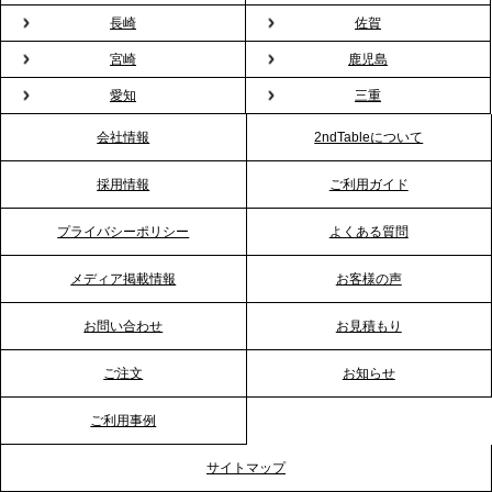
2026.1.26
長崎
佐賀
プレスリリースのご案内｜もう「義理チョコ」で悩
宮崎
鹿児島
まない。職場のバレンタインをケータリングで“福利
愛知
三重
厚生”化。採用にも効く新スタイルを提案
会社情報
2ndTableについて
2026.1.23
採用情報
ご利用ガイド
RKB毎日放送「RKB NEWS」で、2ndTable「恵方
巻きケータリング」が紹介されました
プライバシーポリシー
よくある質問
メディア掲載情報
お客様の声
2026.1.20
プレスリリースのご案内｜節分がオフィスを変え
お問い合わせ
お見積もり
る？「恵方巻きケータリング」で、社内コミュニケ
ーションを活性化
ご注文
お知らせ
ご利用事例
2025.12.12
プレスリリースのご案内｜クリスマス支援の現場を
サイトマップ
支える。ケータリングのセカンド テーブルが「HIGH