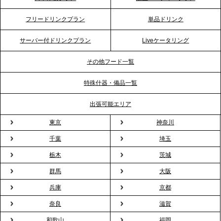
2026.4.20
フリードリンクプラン
単品ドリンク
プレスリリースのご案内｜ケータリングのセカンド
テーブル、横浜事務所を新設。神奈川エリアのサー
サーバー付ドリンクプラン
Liveケータリング
ビス提供体制を強化し、質の高い「場づくり」をサ
ポート
その他フード一覧
特殊什器・備品一覧
2026.3.31
TBS「Nスタ」で、2ndTable「1DISH」の花見オー
出張可能エリア
ドブルが紹介されました
東京
神奈川
千葉
埼玉
2026.3.23
プレスリリースのご案内｜入社式の“そのまま懇親
栃木
茨城
会”が企業で広がる。 新入社員の交流を支える『オフ
群馬
大阪
ィスケータリング』という新しい活用法
兵庫
京都
奈良
滋賀
2026.3.20
NHK「ニュースウオッチ9」で、2ndTable「室内花
和歌山
福岡