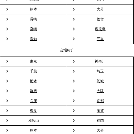
見」が紹介されました
熊本
大分
長崎
佐賀
2026.3.16
宮崎
鹿児島
プレスリリースのご案内｜2026年、春の親睦は「花
粉レス」な室内花見。福利厚生としても注目され
愛知
三重
る、快適で新しいお花見体験
会場紹介
東京
神奈川
2026.3.5
プレスリリースのご案内｜「室内お花見」の法人利
千葉
埼玉
用が前年比4倍に急増。オフィスに桜が届く福利厚生
栃木
茨城
の新定番
群馬
大阪
兵庫
京都
2026.2.13
プレスリリースのご案内｜オフィスが「１日限定の
奈良
滋賀
バー」に！福利厚生・社内交流を格上げする《出張
和歌山
福岡
バーテンダー》サービスを開始
熊本
大分