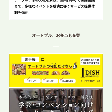
テーブル、京都支社を新設。企業行事から国際会議
まで、多様なイベントを成功に導くサービス提供体
制を強化
2026.6.12
プレスリリースのご案内｜ケータリングのセカンド
オードブル、お弁当も充実
テーブル、東京都中央区に支社を新設。都内３拠点
目の展開で、拡大する出張パーティー・ケータリン
グ需要へシームレスに対応
2026.6.4
プレスリリースのご案内｜夏の社内親睦が、配属後
の離職防止に。オフィスや会議室で縁日気分を味わ
う「お祭りケータリング」の提供を開始
2026.5.29
プレスリリースのご案内｜ケータリングのセカンド
テーブル、群馬前橋支社を設立。再開発やオフィス