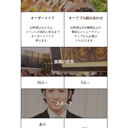
オーダーメイド
オードブル組み合わせ
お料理はもちろん、
お料理は100種類以上の
イベントの演出に至るまで
豊富なメニューライン
オーダーメイドで
ナップからお選び
承ります。
いただけます。
規模の目安
20人～
5人～
スタッフ
あり