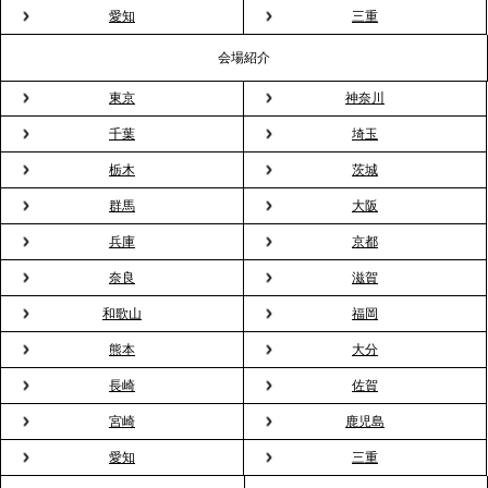
粉レス」な室内花見。福利厚生としても注目され
愛知
三重
る、快適で新しいお花見体験
会場紹介
東京
神奈川
2026.3.5
プレスリリースのご案内｜「室内お花見」の法人利
千葉
埼玉
用が前年比4倍に急増。オフィスに桜が届く福利厚生
栃木
茨城
の新定番
群馬
大阪
兵庫
京都
2026.2.13
プレスリリースのご案内｜オフィスが「１日限定の
奈良
滋賀
バー」に！福利厚生・社内交流を格上げする《出張
和歌山
福岡
バーテンダー》サービスを開始
熊本
大分
2026.1.26
長崎
佐賀
プレスリリースのご案内｜もう「義理チョコ」で悩
宮崎
鹿児島
まない。職場のバレンタインをケータリングで“福利
愛知
三重
厚生”化。採用にも効く新スタイルを提案