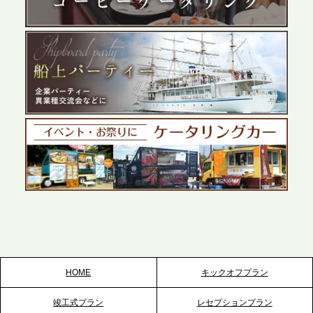
展開が進む前橋エリアの企業ニーズに応え、高品質
なサービスで各種イベント・懇親会をサポート
2026.5.27
プレスリリースのご案内｜ケータリングのセカンド
テーブル、千葉本社を新設。幕張・舞浜の大型イベ
ントから主要都市の社内懇親会まで、現地拠点を活
かしたスムーズな対応を展開
2026.5.22
プレスリリースのご案内｜ケータリングのセカンド
テーブル、栃木宇都宮支社を新設。北関東・栃木エ
リアのパーティー需要に応え、地域密着型のサービ
スを拡充へ
HOME
キックオフプラン
2026.5.20
竣工式プラン
レセプションプラン
プレスリリースのご案内｜ケータリングのセカンド