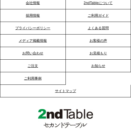
会社情報
2ndTableについて
2026.1.23
採用情報
ご利用ガイド
RKB毎日放送「RKB NEWS」で、2ndTable「恵方
巻きケータリング」が紹介されました
プライバシーポリシー
よくある質問
メディア掲載情報
お客様の声
2026.1.20
プレスリリースのご案内｜節分がオフィスを変え
お問い合わせ
お見積もり
る？「恵方巻きケータリング」で、社内コミュニケ
ーションを活性化
ご注文
お知らせ
ご利用事例
2025.12.12
プレスリリースのご案内｜クリスマス支援の現場を
サイトマップ
支える。ケータリングのセカンド テーブルが「HIGH
FIVE CHRISTMAS 2025」の梱包ボランティアへ食
事提供を実施へ
2025.12.9