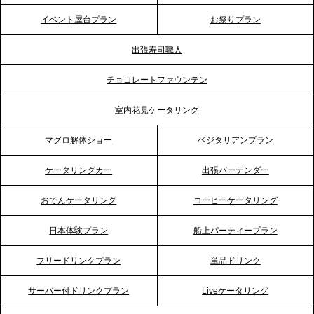
テーブル、神戸本社を新たに設立。地域密着のサー
イベント屋台プラン
お祭りプラン
ビス向上と共に、西宮の調理拠点との連携を強化
出張寿司職人
2026.5.12
チョコレートファウンテン
プレスリリースのご案内｜ケータリングのセカンド
テーブル、埼玉大宮支社を新設。埼玉エリアのパー
室内花見ケータリング
ティー需要に応え、地域密着型のサービスを強化
マグロ解体ショー
ベジタリアンプラン
2026.4.21
ケータリングカー
出張バーテンダー
プレスリリースのご案内｜「温かな食」が会話のス
イッチに。新入社員研修で《食体験としてのケータ
おでんケータリング
コーヒーケータリング
リング》が注目される理由
日本体験プラン
船上パーティープラン
2026.4.20
フリードリンクプラン
単品ドリンク
プレスリリースのご案内｜ケータリングのセカンド
テーブル、横浜事務所を新設。神奈川エリアのサー
サーバー付ドリンクプラン
Liveケータリング
ビス提供体制を強化し、質の高い「場づくり」をサ