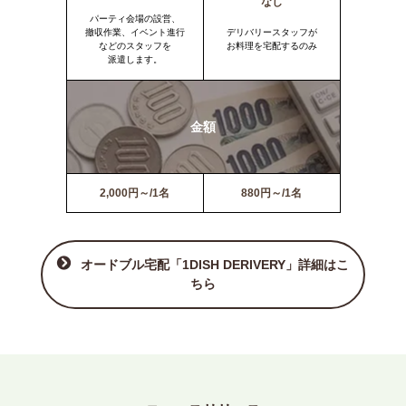
なし
パーティ会場の設営、
撤収作業、イベント進行
デリバリースタッフが
などのスタッフを
お料理を宅配するのみ
派遣します。
金額
2,000円～/1名
880円～/1名
オードブル宅配「1DISH DERIVERY」詳細はこ
ちら