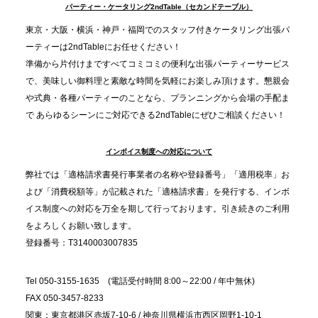
TBS「Nスタ」で、2ndTable「1DISH」が紹介され
パーティー・ケータリング2ndTable（セカンドテーブル）
ました
東京・大阪・横浜・神戸・福岡でのスタッフ付きケータリング出張パ
ーティーは2ndTableにお任せください！
2025.11.21
準備から片付けまですべてコミコミの便利な出張パーティーサービス
プレスリリースのご案内｜忘年会は“移動時間ゼロ
で、美味しい御料理と素敵な時間を気軽にお楽しみ頂けます。懇親会
分”の時代へ。法人注文が前年比5倍に伸びた「宅配
や式典・各種パーティーのことなら、プランニングから会場の手配ま
で あらゆるシーンにご対応できる2ndTableにぜひご相談ください！
オードブル」が提案する、新しい乾杯文化
インボイス制度への対応について
2025.11.5
プレスリリースのご案内｜職場で完結する“忘年会・
弊社では「適格請求書発行事業者の名称や登録番号」「適用税率」お
納会ケータリング”が人気。幹事負担を軽減し、社内
よび「消費税額等」が記載された「適格請求書」を発行する、インボ
コミュニケーションを促進
イス制度への対応を万全を期して行っております。引き続きのご利用
をよろしくお願い致します。
登録番号：T3140003007835
Tel 050-3155-1635 (電話受付時間 8:00～22:00 / 年中無休)
FAX 050-3457-8233
関東：東京都港区赤坂7-10-6 / 神奈川県横浜市西区岡野1-10-1