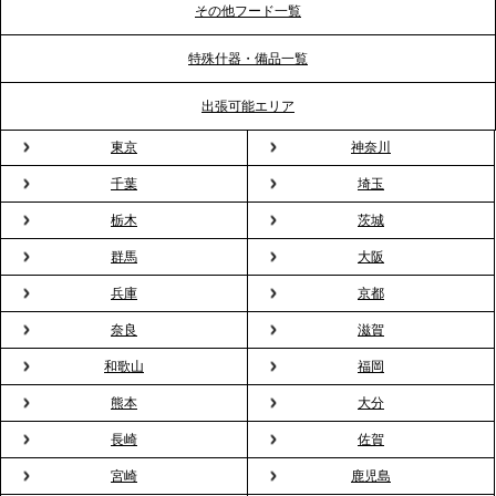
ポート
その他フード一覧
特殊什器・備品一覧
2026.3.31
TBS「Nスタ」で、2ndTable「1DISH」の花見オー
出張可能エリア
ドブルが紹介されました
東京
神奈川
千葉
埼玉
2026.3.23
プレスリリースのご案内｜入社式の“そのまま懇親
栃木
茨城
会”が企業で広がる。 新入社員の交流を支える『オフ
群馬
大阪
ィスケータリング』という新しい活用法
兵庫
京都
奈良
滋賀
2026.3.20
NHK「ニュースウオッチ9」で、2ndTable「室内花
和歌山
福岡
見」が紹介されました
熊本
大分
長崎
佐賀
2026.3.16
宮崎
鹿児島
プレスリリースのご案内｜2026年、春の親睦は「花