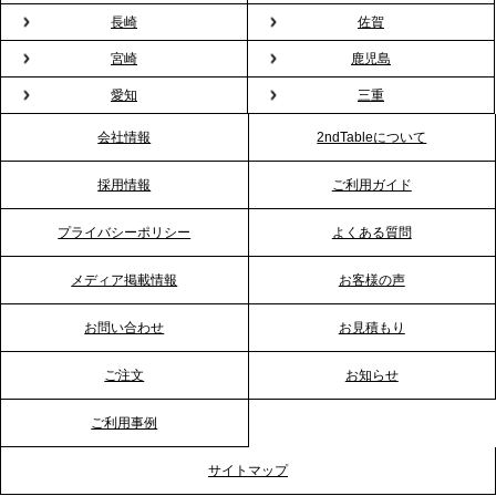
2026.1.26
長崎
佐賀
プレスリリースのご案内｜もう「義理チョコ」で悩
宮崎
鹿児島
まない。職場のバレンタインをケータリングで“福利
愛知
三重
厚生”化。採用にも効く新スタイルを提案
会社情報
2ndTableについて
2026.1.23
採用情報
ご利用ガイド
RKB毎日放送「RKB NEWS」で、2ndTable「恵方
巻きケータリング」が紹介されました
プライバシーポリシー
よくある質問
メディア掲載情報
お客様の声
2026.1.20
プレスリリースのご案内｜節分がオフィスを変え
お問い合わせ
お見積もり
る？「恵方巻きケータリング」で、社内コミュニケ
ーションを活性化
ご注文
お知らせ
ご利用事例
2025.12.12
プレスリリースのご案内｜クリスマス支援の現場を
サイトマップ
支える。ケータリングのセカンド テーブルが「HIGH