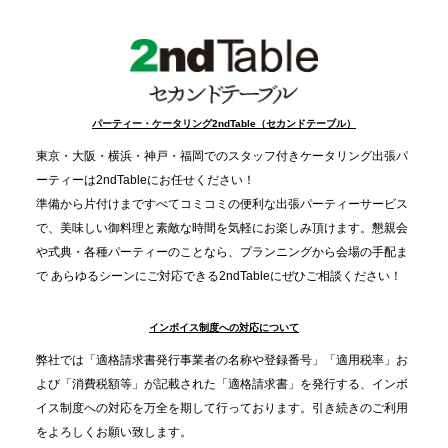
FIVE CHRISTMAS 2025」の梱包ボランティアへ食
事提供を実施へ
2025.12.9
TBS「Nスタ」で、2ndTable「1DISH」が紹介され
パーティー・ケータリング2ndTable（セカンドテーブル）
ました
東京・大阪・横浜・神戸・福岡でのスタッフ付きケータリング出張パ
ーティーは2ndTableにお任せください！
2025.11.21
準備から片付けまですべてコミコミの便利な出張パーティーサービス
プレスリリースのご案内｜忘年会は“移動時間ゼロ
で、美味しい御料理と素敵な時間を気軽にお楽しみ頂けます。懇親会
分”の時代へ。法人注文が前年比5倍に伸びた「宅配
や式典・各種パーティーのことなら、プランニングから会場の手配ま
で あらゆるシーンにご対応できる2ndTableにぜひご相談ください！
オードブル」が提案する、新しい乾杯文化
インボイス制度への対応について
2025.11.5
プレスリリースのご案内｜職場で完結する“忘年会・
弊社では「適格請求書発行事業者の名称や登録番号」「適用税率」お
納会ケータリング”が人気。幹事負担を軽減し、社内
よび「消費税額等」が記載された「適格請求書」を発行する、インボ
コミュニケーションを促進
イス制度への対応を万全を期して行っております。引き続きのご利用
をよろしくお願い致します。