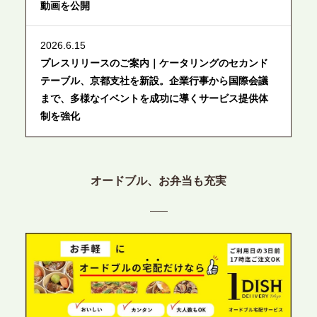
動画を公開
2026.6.15
プレスリリースのご案内｜ケータリングのセカンド
テーブル、京都支社を新設。企業行事から国際会議
まで、多様なイベントを成功に導くサービス提供体
制を強化
2026.6.12
プレスリリースのご案内｜ケータリングのセカンド
オードブル、お弁当も充実
テーブル、東京都中央区に支社を新設。都内３拠点
目の展開で、拡大する出張パーティー・ケータリン
グ需要へシームレスに対応
2026.6.4
プレスリリースのご案内｜夏の社内親睦が、配属後
の離職防止に。オフィスや会議室で縁日気分を味わ