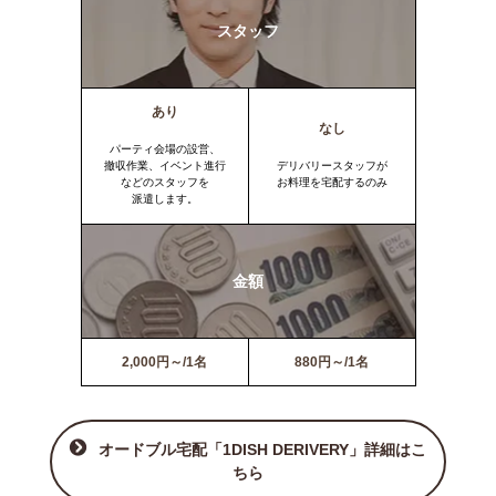
スタッフ
あり
なし
パーティ会場の設営、
撤収作業、イベント進行
デリバリースタッフが
などのスタッフを
お料理を宅配するのみ
派遣します。
金額
2,000円～/1名
880円～/1名
オードブル宅配「1DISH DERIVERY」詳細はこ
ちら