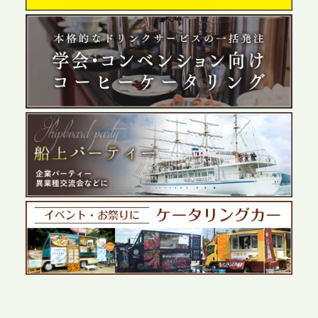
う「お祭りケータリング」の提供を開始
2026.5.29
プレスリリースのご案内｜ケータリングのセカンド
テーブル、群馬前橋支社を設立。再開発やオフィス
展開が進む前橋エリアの企業ニーズに応え、高品質
なサービスで各種イベント・懇親会をサポート
2026.5.27
プレスリリースのご案内｜ケータリングのセカンド
テーブル、千葉本社を新設。幕張・舞浜の大型イベ
ントから主要都市の社内懇親会まで、現地拠点を活
かしたスムーズな対応を展開
2026.5.22
プレスリリースのご案内｜ケータリングのセカンド
テーブル、栃木宇都宮支社を新設。北関東・栃木エ
リアのパーティー需要に応え、地域密着型のサービ