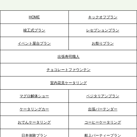
スを拡充へ
HOME
キックオフプラン
2026.5.20
竣工式プラン
レセプションプラン
プレスリリースのご案内｜ケータリングのセカンド
テーブル、神戸本社を新たに設立。地域密着のサー
イベント屋台プラン
お祭りプラン
ビス向上と共に、西宮の調理拠点との連携を強化
出張寿司職人
2026.5.12
チョコレートファウンテン
プレスリリースのご案内｜ケータリングのセカンド
テーブル、埼玉大宮支社を新設。埼玉エリアのパー
室内花見ケータリング
ティー需要に応え、地域密着型のサービスを強化
マグロ解体ショー
ベジタリアンプラン
2026.4.21
ケータリングカー
出張バーテンダー
プレスリリースのご案内｜「温かな食」が会話のス
イッチに。新入社員研修で《食体験としてのケータ
おでんケータリング
コーヒーケータリング
リング》が注目される理由
日本体験プラン
船上パーティープラン