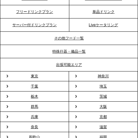
2026.4.20
フリードリンクプラン
単品ドリンク
プレスリリースのご案内｜ケータリングのセカンド
テーブル、横浜事務所を新設。神奈川エリアのサー
サーバー付ドリンクプラン
Liveケータリング
ビス提供体制を強化し、質の高い「場づくり」をサ
ポート
その他フード一覧
特殊什器・備品一覧
2026.3.31
TBS「Nスタ」で、2ndTable「1DISH」の花見オー
出張可能エリア
ドブルが紹介されました
東京
神奈川
千葉
埼玉
2026.3.23
プレスリリースのご案内｜入社式の“そのまま懇親
栃木
茨城
会”が企業で広がる。 新入社員の交流を支える『オフ
群馬
大阪
ィスケータリング』という新しい活用法
兵庫
京都
奈良
滋賀
2026.3.20
NHK「ニュースウオッチ9」で、2ndTable「室内花
和歌山
福岡