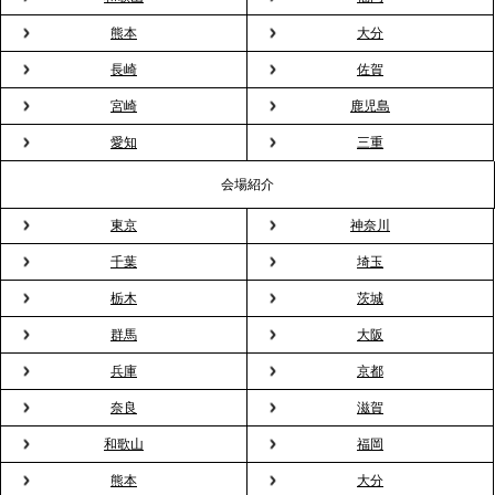
見」が紹介されました
熊本
大分
長崎
佐賀
2026.3.16
宮崎
鹿児島
プレスリリースのご案内｜2026年、春の親睦は「花
粉レス」な室内花見。福利厚生としても注目され
愛知
三重
る、快適で新しいお花見体験
会場紹介
東京
神奈川
2026.3.5
プレスリリースのご案内｜「室内お花見」の法人利
千葉
埼玉
用が前年比4倍に急増。オフィスに桜が届く福利厚生
栃木
茨城
の新定番
群馬
大阪
兵庫
京都
2026.2.13
プレスリリースのご案内｜オフィスが「１日限定の
奈良
滋賀
バー」に！福利厚生・社内交流を格上げする《出張
和歌山
福岡
バーテンダー》サービスを開始
熊本
大分