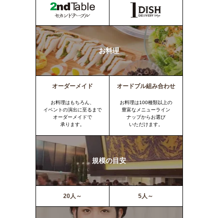
お料理
オーダーメイド
オードブル組み合わせ
お料理はもちろん、
お料理は100種類以上の
イベントの演出に至るまで
豊富なメニューライン
オーダーメイドで
ナップからお選び
承ります。
いただけます。
規模の目安
20人～
5人～