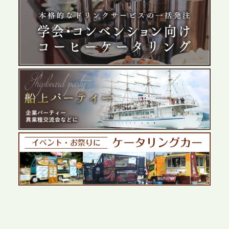
2026.5.29
プレスリリースのご案内｜ケータリングのセカンド
テーブル、群馬前橋支社を設立。再開発やオフィス
展開が進む前橋エリアの企業ニーズに応え、高品質
なサービスで各種イベント・懇親会をサポート
2026.5.27
プレスリリースのご案内｜ケータリングのセカンド
テーブル、千葉本社を新設。幕張・舞浜の大型イベ
ントから主要都市の社内懇親会まで、現地拠点を活
かしたスムーズな対応を展開
2026.5.22
プレスリリースのご案内｜ケータリングのセカンド
テーブル、栃木宇都宮支社を新設。北関東・栃木エ
リアのパーティー需要に応え、地域密着型のサービ
スを拡充へ