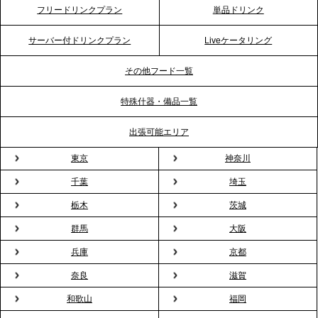
2026.4.20
フリードリンクプラン
単品ドリンク
プレスリリースのご案内｜ケータリングのセカンド
テーブル、横浜事務所を新設。神奈川エリアのサー
サーバー付ドリンクプラン
Liveケータリング
ビス提供体制を強化し、質の高い「場づくり」をサ
ポート
その他フード一覧
特殊什器・備品一覧
2026.3.31
TBS「Nスタ」で、2ndTable「1DISH」の花見オー
出張可能エリア
ドブルが紹介されました
東京
神奈川
千葉
埼玉
2026.3.23
プレスリリースのご案内｜入社式の“そのまま懇親
栃木
茨城
会”が企業で広がる。 新入社員の交流を支える『オフ
群馬
大阪
ィスケータリング』という新しい活用法
兵庫
京都
奈良
滋賀
2026.3.20
NHK「ニュースウオッチ9」で、2ndTable「室内花
和歌山
福岡
見」が紹介されました