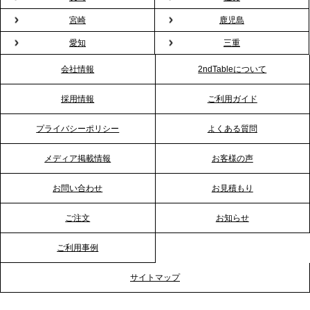
プレスリリースのご案内｜もう「義理チョコ」で悩
宮崎
鹿児島
まない。職場のバレンタインをケータリングで“福利
愛知
三重
厚生”化。採用にも効く新スタイルを提案
会社情報
2ndTableについて
2026.1.23
採用情報
ご利用ガイド
RKB毎日放送「RKB NEWS」で、2ndTable「恵方
巻きケータリング」が紹介されました
プライバシーポリシー
よくある質問
メディア掲載情報
お客様の声
2026.1.20
プレスリリースのご案内｜節分がオフィスを変え
お問い合わせ
お見積もり
る？「恵方巻きケータリング」で、社内コミュニケ
ーションを活性化
ご注文
お知らせ
ご利用事例
2025.12.12
プレスリリースのご案内｜クリスマス支援の現場を
サイトマップ
支える。ケータリングのセカンド テーブルが「HIGH
FIVE CHRISTMAS 2025」の梱包ボランティアへ食