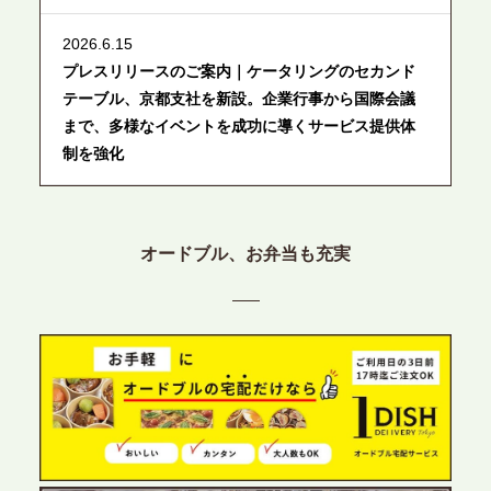
2026.6.15
プレスリリースのご案内｜ケータリングのセカンド
テーブル、京都支社を新設。企業行事から国際会議
まで、多様なイベントを成功に導くサービス提供体
制を強化
2026.6.12
プレスリリースのご案内｜ケータリングのセカンド
オードブル、お弁当も充実
テーブル、東京都中央区に支社を新設。都内３拠点
目の展開で、拡大する出張パーティー・ケータリン
グ需要へシームレスに対応
2026.6.4
プレスリリースのご案内｜夏の社内親睦が、配属後
の離職防止に。オフィスや会議室で縁日気分を味わ
う「お祭りケータリング」の提供を開始