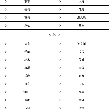
熊本
大分
長崎
佐賀
2026.3.16
宮崎
鹿児島
プレスリリースのご案内｜2026年、春の親睦は「花
粉レス」な室内花見。福利厚生としても注目され
愛知
三重
る、快適で新しいお花見体験
会場紹介
東京
神奈川
2026.3.5
プレスリリースのご案内｜「室内お花見」の法人利
千葉
埼玉
用が前年比4倍に急増。オフィスに桜が届く福利厚生
栃木
茨城
の新定番
群馬
大阪
兵庫
京都
2026.2.13
プレスリリースのご案内｜オフィスが「１日限定の
奈良
滋賀
バー」に！福利厚生・社内交流を格上げする《出張
和歌山
福岡
バーテンダー》サービスを開始
熊本
大分
2026.1.26
長崎
佐賀