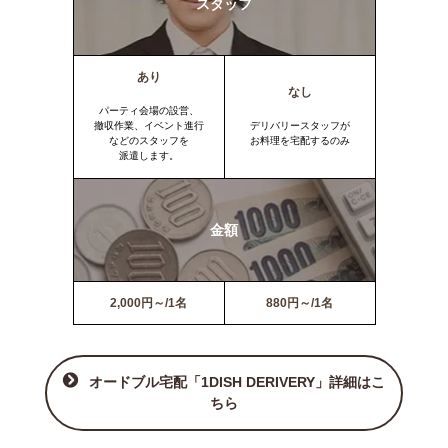
スタッフ
あり
なし
パーティ会場の設営、
撤収作業、イベント進行
デリバリースタッフが
などのスタッフを
お料理を宅配するのみ
派遣します。
金額
2,000円～/1名
880円～/1名
オードブル宅配「1DISH DERIVERY」詳細はこ
ちら