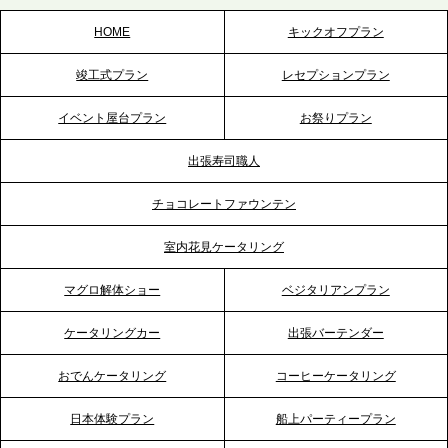
HOME
キックオフプラン
2026.5.20
竣工式プラン
レセプションプラン
プレスリリースのご案内｜ケータリングのセカンド
テーブル、神戸本社を新たに設立。地域密着のサー
イベント屋台プラン
お祭りプラン
ビス向上と共に、西宮の調理拠点との連携を強化
出張寿司職人
2026.5.12
チョコレートファウンテン
プレスリリースのご案内｜ケータリングのセカンド
テーブル、埼玉大宮支社を新設。埼玉エリアのパー
室内花見ケータリング
ティー需要に応え、地域密着型のサービスを強化
マグロ解体ショー
ベジタリアンプラン
2026.4.21
ケータリングカー
出張バーテンダー
プレスリリースのご案内｜「温かな食」が会話のス
イッチに。新入社員研修で《食体験としてのケータ
おでんケータリング
コーヒーケータリング
リング》が注目される理由
日本体験プラン
船上パーティープラン