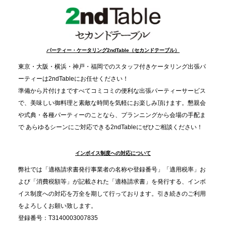
事提供を実施へ
2025.12.9
TBS「Nスタ」で、2ndTable「1DISH」が紹介され
パーティー・ケータリング2ndTable（セカンドテーブル）
ました
東京・大阪・横浜・神戸・福岡でのスタッフ付きケータリング出張パ
ーティーは2ndTableにお任せください！
2025.11.21
準備から片付けまですべてコミコミの便利な出張パーティーサービス
プレスリリースのご案内｜忘年会は“移動時間ゼロ
で、美味しい御料理と素敵な時間を気軽にお楽しみ頂けます。懇親会
分”の時代へ。法人注文が前年比5倍に伸びた「宅配
や式典・各種パーティーのことなら、プランニングから会場の手配ま
で あらゆるシーンにご対応できる2ndTableにぜひご相談ください！
オードブル」が提案する、新しい乾杯文化
インボイス制度への対応について
2025.11.5
プレスリリースのご案内｜職場で完結する“忘年会・
弊社では「適格請求書発行事業者の名称や登録番号」「適用税率」お
納会ケータリング”が人気。幹事負担を軽減し、社内
よび「消費税額等」が記載された「適格請求書」を発行する、インボ
コミュニケーションを促進
イス制度への対応を万全を期して行っております。引き続きのご利用
をよろしくお願い致します。
登録番号：T3140003007835