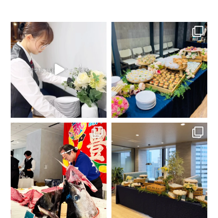
レセプション・社内イベント・セミ
本日は大阪府大阪市でのケータリン
ナー後の懇親会にも✨団体様向け出
グ事例をご紹介します✨
張パーティー・ケータリングは
2ndT
...
...
1
0
3
0
会場が沸くスペシャルな演出として
本日は東京都新宿区でのケータリン
《マグロ解体ショー》が人気です🍣
グ事例をご紹介します✨
✨団体様向け出張パーティー・ケー
タ
...
...
4
0
5
0