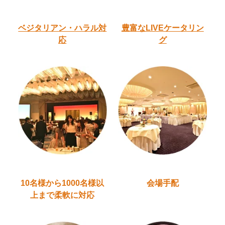
ベジタリアン・ハラル
対
豊富なLIVEケータリン
応
グ
10名様から1000名様以
会場手配
上
まで柔軟に対応