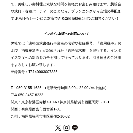
プレスリリースのご案内｜忘年会は“移動時間ゼロ
で、美味しい御料理と素敵な時間を気軽にお楽しみ頂けます。懇親会
分”の時代へ。法人注文が前年比5倍に伸びた「宅配
や式典・各種パーティーのことなら、プランニングから会場の手配ま
で あらゆるシーンにご対応できる2ndTableにぜひご相談ください！
オードブル」が提案する、新しい乾杯文化
インボイス制度への対応について
2025.11.5
プレスリリースのご案内｜職場で完結する“忘年会・
弊社では「適格請求書発行事業者の名称や登録番号」「適用税率」お
納会ケータリング”が人気。幹事負担を軽減し、社内
よび「消費税額等」が記載された「適格請求書」を発行する、インボ
コミュニケーションを促進
イス制度への対応を万全を期して行っております。引き続きのご利用
をよろしくお願い致します。
登録番号：T3140003007835
Tel 050-3155-1635 (電話受付時間 8:00～22:00 / 年中無休)
FAX 050-3457-8233
関東：東京都港区赤坂7-10-6 / 神奈川県横浜市西区岡野1-10-1
関西：兵庫県西宮市西宮浜1-31
九州：福岡県福岡市南区長住2-10-32