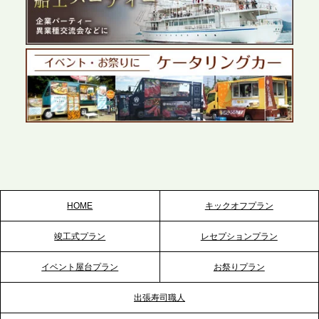
2026.5.27
プレスリリースのご案内｜ケータリングのセカンド
テーブル、千葉本社を新設。幕張・舞浜の大型イベ
ントから主要都市の社内懇親会まで、現地拠点を活
かしたスムーズな対応を展開
2026.5.22
プレスリリースのご案内｜ケータリングのセカンド
テーブル、栃木宇都宮支社を新設。北関東・栃木エ
リアのパーティー需要に応え、地域密着型のサービ
スを拡充へ
HOME
キックオフプラン
2026.5.20
竣工式プラン
レセプションプラン
プレスリリースのご案内｜ケータリングのセカンド
テーブル、神戸本社を新たに設立。地域密着のサー
イベント屋台プラン
お祭りプラン
ビス向上と共に、西宮の調理拠点との連携を強化
出張寿司職人
2026.5.12