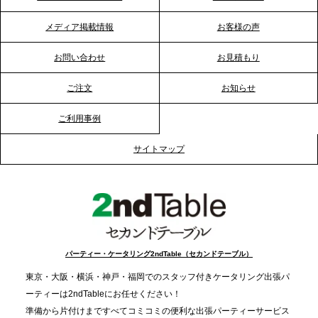
メディア掲載情報
お客様の声
2026.1.20
プレスリリースのご案内｜節分がオフィスを変え
お問い合わせ
お見積もり
る？「恵方巻きケータリング」で、社内コミュニケ
ーションを活性化
ご注文
お知らせ
ご利用事例
2025.12.12
プレスリリースのご案内｜クリスマス支援の現場を
サイトマップ
支える。ケータリングのセカンド テーブルが「HIGH
FIVE CHRISTMAS 2025」の梱包ボランティアへ食
事提供を実施へ
2025.12.9
TBS「Nスタ」で、2ndTable「1DISH」が紹介され
パーティー・ケータリング2ndTable（セカンドテーブル）
ました
東京・大阪・横浜・神戸・福岡でのスタッフ付きケータリング出張パ
ーティーは2ndTableにお任せください！
2025.11.21
準備から片付けまですべてコミコミの便利な出張パーティーサービス