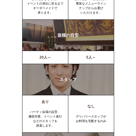
イベントの演出に至るまで
豊富なメニューライン
オーダーメイドで
ナップからお選び
承ります。
いただけます。
規模の目安
20人～
5人～
スタッフ
あり
なし
パーティ会場の設営、
撤収作業、イベント進行
デリバリースタッフが
などのスタッフを
お料理を宅配するのみ
派遣します。