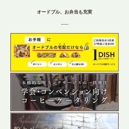
2026.6.12
プレスリリースのご案内｜ケータリングのセカンド
オードブル、お弁当も充実
テーブル、東京都中央区に支社を新設。都内３拠点
目の展開で、拡大する出張パーティー・ケータリン
グ需要へシームレスに対応
2026.6.4
プレスリリースのご案内｜夏の社内親睦が、配属後
の離職防止に。オフィスや会議室で縁日気分を味わ
う「お祭りケータリング」の提供を開始
2026.5.29
プレスリリースのご案内｜ケータリングのセカンド
テーブル、群馬前橋支社を設立。再開発やオフィス
展開が進む前橋エリアの企業ニーズに応え、高品質
なサービスで各種イベント・懇親会をサポート