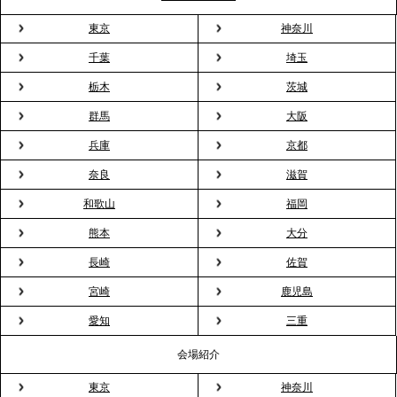
ドブルが紹介されました
東京
神奈川
千葉
埼玉
2026.3.23
プレスリリースのご案内｜入社式の“そのまま懇親
栃木
茨城
会”が企業で広がる。 新入社員の交流を支える『オフ
群馬
大阪
ィスケータリング』という新しい活用法
兵庫
京都
奈良
滋賀
2026.3.20
NHK「ニュースウオッチ9」で、2ndTable「室内花
和歌山
福岡
見」が紹介されました
熊本
大分
長崎
佐賀
2026.3.16
宮崎
鹿児島
プレスリリースのご案内｜2026年、春の親睦は「花
粉レス」な室内花見。福利厚生としても注目され
愛知
三重
る、快適で新しいお花見体験
会場紹介
東京
神奈川
2026.3.5