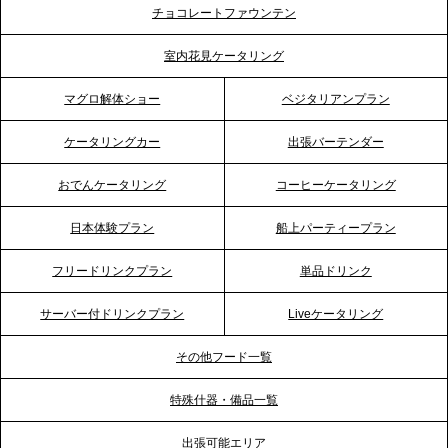
チョコレートファウンテン
プレスリリースのご案内｜ケータリングのセカンド
テーブル、埼玉大宮支社を新設。埼玉エリアのパー
室内花見ケータリング
ティー需要に応え、地域密着型のサービスを強化
マグロ解体ショー
ベジタリアンプラン
2026.4.21
ケータリングカー
出張バーテンダー
プレスリリースのご案内｜「温かな食」が会話のス
イッチに。新入社員研修で《食体験としてのケータ
おでんケータリング
コーヒーケータリング
リング》が注目される理由
日本体験プラン
船上パーティープラン
2026.4.20
フリードリンクプラン
単品ドリンク
プレスリリースのご案内｜ケータリングのセカンド
テーブル、横浜事務所を新設。神奈川エリアのサー
サーバー付ドリンクプラン
Liveケータリング
ビス提供体制を強化し、質の高い「場づくり」をサ
ポート
その他フード一覧
特殊什器・備品一覧
2026.3.31
TBS「Nスタ」で、2ndTable「1DISH」の花見オー
出張可能エリア