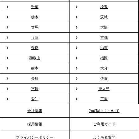
プレスリリースのご案内｜「室内お花見」の法人利
千葉
埼玉
用が前年比4倍に急増。オフィスに桜が届く福利厚生
栃木
茨城
の新定番
群馬
大阪
兵庫
京都
2026.2.13
プレスリリースのご案内｜オフィスが「１日限定の
奈良
滋賀
バー」に！福利厚生・社内交流を格上げする《出張
和歌山
福岡
バーテンダー》サービスを開始
熊本
大分
2026.1.26
長崎
佐賀
プレスリリースのご案内｜もう「義理チョコ」で悩
宮崎
鹿児島
まない。職場のバレンタインをケータリングで“福利
愛知
三重
厚生”化。採用にも効く新スタイルを提案
会社情報
2ndTableについて
2026.1.23
採用情報
ご利用ガイド
RKB毎日放送「RKB NEWS」で、2ndTable「恵方
巻きケータリング」が紹介されました
プライバシーポリシー
よくある質問