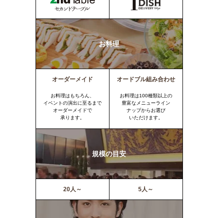
お料理
オーダーメイド
オードブル組み合わせ
お料理はもちろん、
お料理は100種類以上の
イベントの演出に至るまで
豊富なメニューライン
オーダーメイドで
ナップからお選び
承ります。
いただけます。
規模の目安
20人～
5人～