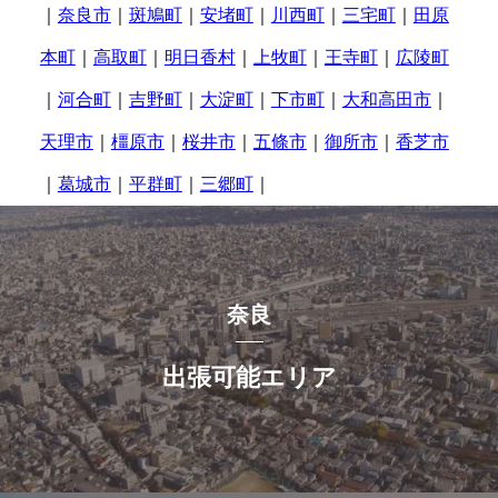
｜
奈良市
｜
斑鳩町
｜
安堵町
｜
川西町
｜
三宅町
｜
田原
本町
｜
高取町
｜
明日香村
｜
上牧町
｜
王寺町
｜
広陵町
｜
河合町
｜
吉野町
｜
大淀町
｜
下市町
｜
大和高田市
｜
天理市
｜
橿原市
｜
桜井市
｜
五條市
｜
御所市
｜
香芝市
｜
葛城市
｜
平群町
｜
三郷町
｜
奈良
出張可能エリア