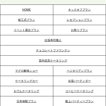
スを拡充へ
HOME
キックオフプラン
2026.5.20
竣工式プラン
レセプションプラン
プレスリリースのご案内｜ケータリングのセカンド
テーブル、神戸本社を新たに設立。地域密着のサー
イベント屋台プラン
お祭りプラン
ビス向上と共に、西宮の調理拠点との連携を強化
出張寿司職人
2026.5.12
チョコレートファウンテン
プレスリリースのご案内｜ケータリングのセカンド
テーブル、埼玉大宮支社を新設。埼玉エリアのパー
室内花見ケータリング
ティー需要に応え、地域密着型のサービスを強化
マグロ解体ショー
ベジタリアンプラン
2026.4.21
ケータリングカー
出張バーテンダー
プレスリリースのご案内｜「温かな食」が会話のス
イッチに。新入社員研修で《食体験としてのケータ
おでんケータリング
コーヒーケータリング
リング》が注目される理由
日本体験プラン
船上パーティープラン