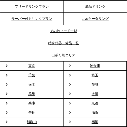
2026.4.20
フリードリンクプラン
単品ドリンク
プレスリリースのご案内｜ケータリングのセカンド
テーブル、横浜事務所を新設。神奈川エリアのサー
サーバー付ドリンクプラン
Liveケータリング
ビス提供体制を強化し、質の高い「場づくり」をサ
ポート
その他フード一覧
特殊什器・備品一覧
2026.3.31
TBS「Nスタ」で、2ndTable「1DISH」の花見オー
出張可能エリア
ドブルが紹介されました
東京
神奈川
千葉
埼玉
2026.3.23
プレスリリースのご案内｜入社式の“そのまま懇親
栃木
茨城
会”が企業で広がる。 新入社員の交流を支える『オフ
群馬
大阪
ィスケータリング』という新しい活用法
兵庫
京都
奈良
滋賀
2026.3.20
NHK「ニュースウオッチ9」で、2ndTable「室内花
和歌山
福岡