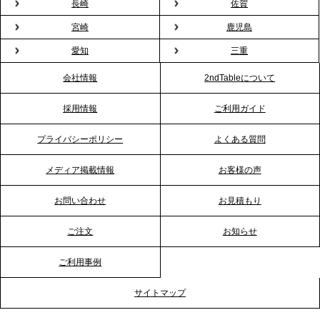
2026.1.26
長崎
佐賀
プレスリリースのご案内｜もう「義理チョコ」で悩
宮崎
鹿児島
まない。職場のバレンタインをケータリングで“福利
愛知
三重
厚生”化。採用にも効く新スタイルを提案
会社情報
2ndTableについて
2026.1.23
採用情報
ご利用ガイド
RKB毎日放送「RKB NEWS」で、2ndTable「恵方
巻きケータリング」が紹介されました
プライバシーポリシー
よくある質問
メディア掲載情報
お客様の声
2026.1.20
プレスリリースのご案内｜節分がオフィスを変え
お問い合わせ
お見積もり
る？「恵方巻きケータリング」で、社内コミュニケ
ーションを活性化
ご注文
お知らせ
ご利用事例
2025.12.12
プレスリリースのご案内｜クリスマス支援の現場を
サイトマップ
支える。ケータリングのセカンド テーブルが「HIGH