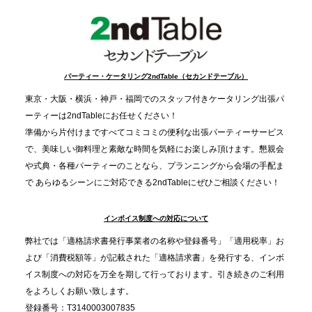
FIVE CHRISTMAS 2025」の梱包ボランティアへ食
事提供を実施へ
2025.12.9
TBS「Nスタ」で、2ndTable「1DISH」が紹介され
パーティー・ケータリング2ndTable（セカンドテーブル）
ました
東京・大阪・横浜・神戸・福岡でのスタッフ付きケータリング出張パ
ーティーは2ndTableにお任せください！
2025.11.21
準備から片付けまですべてコミコミの便利な出張パーティーサービス
プレスリリースのご案内｜忘年会は“移動時間ゼロ
で、美味しい御料理と素敵な時間を気軽にお楽しみ頂けます。懇親会
分”の時代へ。法人注文が前年比5倍に伸びた「宅配
や式典・各種パーティーのことなら、プランニングから会場の手配ま
で あらゆるシーンにご対応できる2ndTableにぜひご相談ください！
オードブル」が提案する、新しい乾杯文化
インボイス制度への対応について
2025.11.5
プレスリリースのご案内｜職場で完結する“忘年会・
弊社では「適格請求書発行事業者の名称や登録番号」「適用税率」お
納会ケータリング”が人気。幹事負担を軽減し、社内
よび「消費税額等」が記載された「適格請求書」を発行する、インボ
コミュニケーションを促進
イス制度への対応を万全を期して行っております。引き続きのご利用
をよろしくお願い致します。
登録番号：T3140003007835