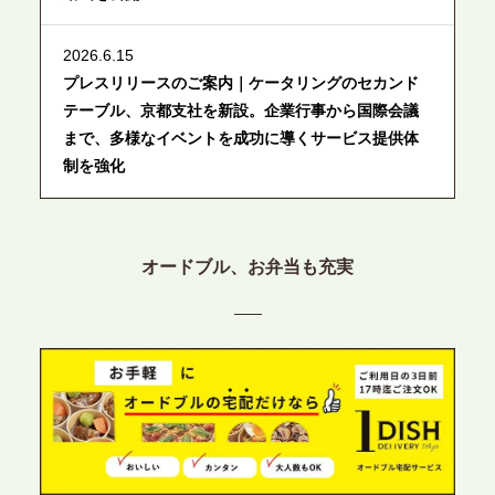
2026.6.15
プレスリリースのご案内｜ケータリングのセカンド
テーブル、京都支社を新設。企業行事から国際会議
まで、多様なイベントを成功に導くサービス提供体
制を強化
2026.6.12
プレスリリースのご案内｜ケータリングのセカンド
オードブル、お弁当も充実
テーブル、東京都中央区に支社を新設。都内３拠点
目の展開で、拡大する出張パーティー・ケータリン
グ需要へシームレスに対応
2026.6.4
プレスリリースのご案内｜夏の社内親睦が、配属後
の離職防止に。オフィスや会議室で縁日気分を味わ
う「お祭りケータリング」の提供を開始