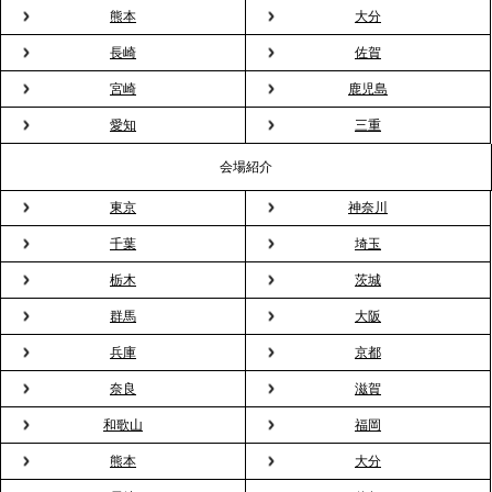
見」が紹介されました
熊本
大分
長崎
佐賀
2026.3.16
宮崎
鹿児島
プレスリリースのご案内｜2026年、春の親睦は「花
粉レス」な室内花見。福利厚生としても注目され
愛知
三重
る、快適で新しいお花見体験
会場紹介
東京
神奈川
2026.3.5
プレスリリースのご案内｜「室内お花見」の法人利
千葉
埼玉
用が前年比4倍に急増。オフィスに桜が届く福利厚生
栃木
茨城
の新定番
群馬
大阪
兵庫
京都
2026.2.13
プレスリリースのご案内｜オフィスが「１日限定の
奈良
滋賀
バー」に！福利厚生・社内交流を格上げする《出張
和歌山
福岡
バーテンダー》サービスを開始
熊本
大分