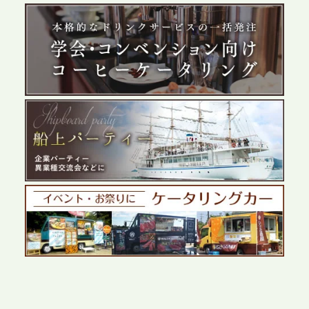
2026.5.29
プレスリリースのご案内｜ケータリングのセカンド
テーブル、群馬前橋支社を設立。再開発やオフィス
展開が進む前橋エリアの企業ニーズに応え、高品質
なサービスで各種イベント・懇親会をサポート
2026.5.27
プレスリリースのご案内｜ケータリングのセカンド
テーブル、千葉本社を新設。幕張・舞浜の大型イベ
ントから主要都市の社内懇親会まで、現地拠点を活
かしたスムーズな対応を展開
2026.5.22
プレスリリースのご案内｜ケータリングのセカンド
テーブル、栃木宇都宮支社を新設。北関東・栃木エ
リアのパーティー需要に応え、地域密着型のサービ