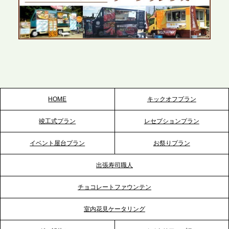
かしたスムーズな対応を展開
2026.5.22
プレスリリースのご案内｜ケータリングのセカンド
テーブル、栃木宇都宮支社を新設。北関東・栃木エ
リアのパーティー需要に応え、地域密着型のサービ
スを拡充へ
HOME
キックオフプラン
2026.5.20
竣工式プラン
レセプションプラン
プレスリリースのご案内｜ケータリングのセカンド
テーブル、神戸本社を新たに設立。地域密着のサー
イベント屋台プラン
お祭りプラン
ビス向上と共に、西宮の調理拠点との連携を強化
出張寿司職人
2026.5.12
チョコレートファウンテン
プレスリリースのご案内｜ケータリングのセカンド
テーブル、埼玉大宮支社を新設。埼玉エリアのパー
室内花見ケータリング
ティー需要に応え、地域密着型のサービスを強化