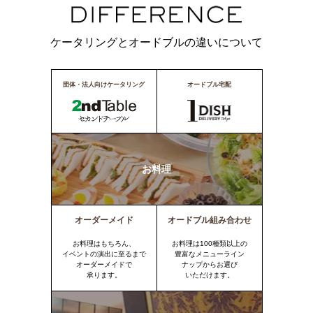
ケータリングとオードブルの違いについて
団体・法人向けケータリング
オードブル宅配
お料理
オーダーメイド
オードブル組み合わせ
お料理はもちろん、
お料理は100種類以上の
イベントの演出に至るまで
豊富なメニューライン
オーダーメイドで
ナップからお選び
承ります。
いただけます。