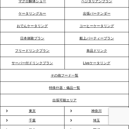
マグロ解体ショー
ベジタリアンプラン
2026.4.21
ケータリングカー
出張バーテンダー
プレスリリースのご案内｜「温かな食」が会話のス
イッチに。新入社員研修で《食体験としてのケータ
おでんケータリング
コーヒーケータリング
リング》が注目される理由
日本体験プラン
船上パーティープラン
2026.4.20
フリードリンクプラン
単品ドリンク
プレスリリースのご案内｜ケータリングのセカンド
テーブル、横浜事務所を新設。神奈川エリアのサー
サーバー付ドリンクプラン
Liveケータリング
ビス提供体制を強化し、質の高い「場づくり」をサ
ポート
その他フード一覧
特殊什器・備品一覧
2026.3.31
TBS「Nスタ」で、2ndTable「1DISH」の花見オー
出張可能エリア
ドブルが紹介されました
東京
神奈川
千葉
埼玉
2026.3.23