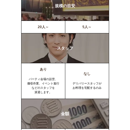
規模の目安
20人～
5人～
スタッフ
あり
なし
パーティ会場の設営、
撤収作業、イベント進行
デリバリースタッフが
などのスタッフを
お料理を宅配するのみ
派遣します。
金額