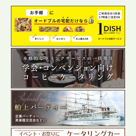
グ需要へシームレスに対応
2026.6.4
プレスリリースのご案内｜夏の社内親睦が、配属後
の離職防止に。オフィスや会議室で縁日気分を味わ
う「お祭りケータリング」の提供を開始
2026.5.29
プレスリリースのご案内｜ケータリングのセカンド
テーブル、群馬前橋支社を設立。再開発やオフィス
展開が進む前橋エリアの企業ニーズに応え、高品質
なサービスで各種イベント・懇親会をサポート
2026.5.27
プレスリリースのご案内｜ケータリングのセカンド
テーブル、千葉本社を新設。幕張・舞浜の大型イベ
ントから主要都市の社内懇親会まで、現地拠点を活