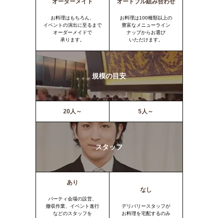
オーダーメイド
オードブル組み合わせ
お料理はもちろん、
お料理は100種類以上の
イベントの演出に至るまで
豊富なメニューライン
オーダーメイドで
ナップからお選び
承ります。
いただけます。
規模の目安
20人～
5人～
スタッフ
あり
なし
パーティ会場の設営、
撤収作業、イベント進行
デリバリースタッフが
などのスタッフを
お料理を宅配するのみ