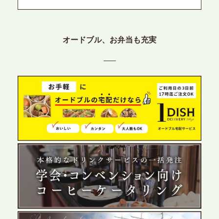
2026.6.12
プレスリリースのご案内｜ケータリングのセカンド
オードブル、お弁当も充実
テーブル、東京都中央区に支社を新設。都内３拠点
目の展開で、拡大する出張パーティー・ケータリン
グ需要へシームレスに対応
2026.6.4
プレスリリースのご案内｜夏の社内親睦が、配属後
の離職防止に。オフィスや会議室で縁日気分を味わ
う「お祭りケータリング」の提供を開始
2026.5.29
プレスリリースのご案内｜ケータリングのセカンド
テーブル、群馬前橋支社を設立。再開発やオフィス
展開が進む前橋エリアの企業ニーズに応え、高品質
なサービスで各種イベント・懇親会をサポート