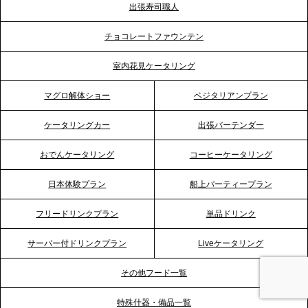
出張寿司職人
2026.5.12
チョコレートファウンテン
プレスリリースのご案内｜ケータリングのセカンド
テーブル、埼玉大宮支社を新設。埼玉エリアのパー
室内花見ケータリング
ティー需要に応え、地域密着型のサービスを強化
マグロ解体ショー
ベジタリアンプラン
2026.4.21
ケータリングカー
出張バーテンダー
プレスリリースのご案内｜「温かな食」が会話のス
イッチに。新入社員研修で《食体験としてのケータ
おでんケータリング
コーヒーケータリング
リング》が注目される理由
日本体験プラン
船上パーティープラン
2026.4.20
フリードリンクプラン
単品ドリンク
プレスリリースのご案内｜ケータリングのセカンド
テーブル、横浜事務所を新設。神奈川エリアのサー
サーバー付ドリンクプラン
Liveケータリング
ビス提供体制を強化し、質の高い「場づくり」をサ
ポート
その他フード一覧
特殊什器・備品一覧