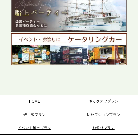
2026.5.27
プレスリリースのご案内｜ケータリングのセカンド
テーブル、千葉本社を新設。幕張・舞浜の大型イベ
ントから主要都市の社内懇親会まで、現地拠点を活
かしたスムーズな対応を展開
2026.5.22
プレスリリースのご案内｜ケータリングのセカンド
テーブル、栃木宇都宮支社を新設。北関東・栃木エ
リアのパーティー需要に応え、地域密着型のサービ
スを拡充へ
HOME
キックオフプラン
2026.5.20
竣工式プラン
レセプションプラン
プレスリリースのご案内｜ケータリングのセカンド
テーブル、神戸本社を新たに設立。地域密着のサー
イベント屋台プラン
お祭りプラン
ビス向上と共に、西宮の調理拠点との連携を強化