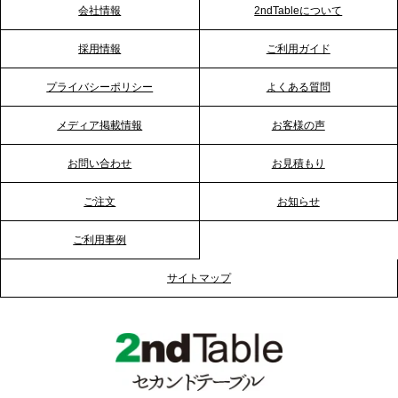
会社情報
2ndTableについて
2026.1.23
採用情報
ご利用ガイド
RKB毎日放送「RKB NEWS」で、2ndTable「恵方
巻きケータリング」が紹介されました
プライバシーポリシー
よくある質問
メディア掲載情報
お客様の声
2026.1.20
プレスリリースのご案内｜節分がオフィスを変え
お問い合わせ
お見積もり
る？「恵方巻きケータリング」で、社内コミュニケ
ーションを活性化
ご注文
お知らせ
ご利用事例
2025.12.12
プレスリリースのご案内｜クリスマス支援の現場を
サイトマップ
支える。ケータリングのセカンド テーブルが「HIGH
FIVE CHRISTMAS 2025」の梱包ボランティアへ食
事提供を実施へ
2025.12.9