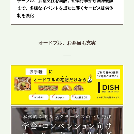
テーブル、京都支社を新設。企業行事から国際会議
まで、多様なイベントを成功に導くサービス提供体
制を強化
2026.6.12
プレスリリースのご案内｜ケータリングのセカンド
オードブル、お弁当も充実
テーブル、東京都中央区に支社を新設。都内３拠点
目の展開で、拡大する出張パーティー・ケータリン
グ需要へシームレスに対応
2026.6.4
プレスリリースのご案内｜夏の社内親睦が、配属後
の離職防止に。オフィスや会議室で縁日気分を味わ
う「お祭りケータリング」の提供を開始
2026.5.29
プレスリリースのご案内｜ケータリングのセカンド
テーブル、群馬前橋支社を設立。再開発やオフィス