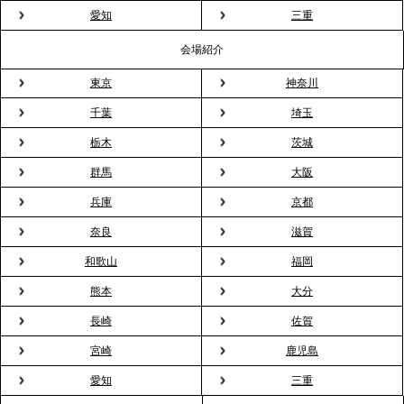
粉レス」な室内花見。福利厚生としても注目され
愛知
三重
る、快適で新しいお花見体験
会場紹介
東京
神奈川
2026.3.5
プレスリリースのご案内｜「室内お花見」の法人利
千葉
埼玉
用が前年比4倍に急増。オフィスに桜が届く福利厚生
栃木
茨城
の新定番
群馬
大阪
兵庫
京都
2026.2.13
プレスリリースのご案内｜オフィスが「１日限定の
奈良
滋賀
バー」に！福利厚生・社内交流を格上げする《出張
和歌山
福岡
バーテンダー》サービスを開始
熊本
大分
2026.1.26
長崎
佐賀
プレスリリースのご案内｜もう「義理チョコ」で悩
宮崎
鹿児島
まない。職場のバレンタインをケータリングで“福利
愛知
三重
厚生”化。採用にも効く新スタイルを提案