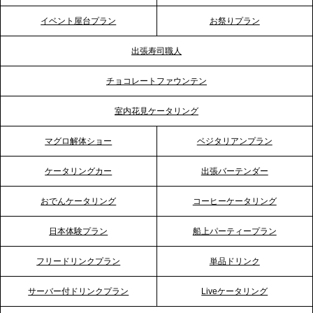
テーブル、神戸本社を新たに設立。地域密着のサー
イベント屋台プラン
お祭りプラン
ビス向上と共に、西宮の調理拠点との連携を強化
出張寿司職人
2026.5.12
チョコレートファウンテン
プレスリリースのご案内｜ケータリングのセカンド
テーブル、埼玉大宮支社を新設。埼玉エリアのパー
室内花見ケータリング
ティー需要に応え、地域密着型のサービスを強化
マグロ解体ショー
ベジタリアンプラン
2026.4.21
ケータリングカー
出張バーテンダー
プレスリリースのご案内｜「温かな食」が会話のス
イッチに。新入社員研修で《食体験としてのケータ
おでんケータリング
コーヒーケータリング
リング》が注目される理由
日本体験プラン
船上パーティープラン
2026.4.20
フリードリンクプラン
単品ドリンク
プレスリリースのご案内｜ケータリングのセカンド
テーブル、横浜事務所を新設。神奈川エリアのサー
サーバー付ドリンクプラン
Liveケータリング
ビス提供体制を強化し、質の高い「場づくり」をサ