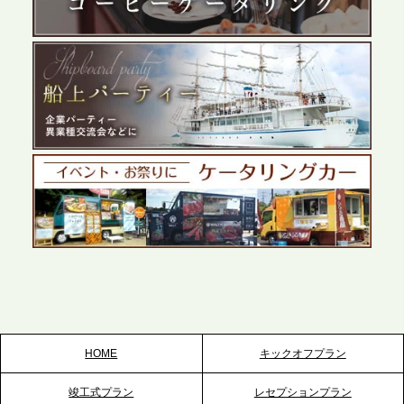
展開が進む前橋エリアの企業ニーズに応え、高品質
なサービスで各種イベント・懇親会をサポート
2026.5.27
プレスリリースのご案内｜ケータリングのセカンド
テーブル、千葉本社を新設。幕張・舞浜の大型イベ
ントから主要都市の社内懇親会まで、現地拠点を活
かしたスムーズな対応を展開
2026.5.22
プレスリリースのご案内｜ケータリングのセカンド
テーブル、栃木宇都宮支社を新設。北関東・栃木エ
リアのパーティー需要に応え、地域密着型のサービ
スを拡充へ
HOME
キックオフプラン
2026.5.20
竣工式プラン
レセプションプラン
プレスリリースのご案内｜ケータリングのセカンド