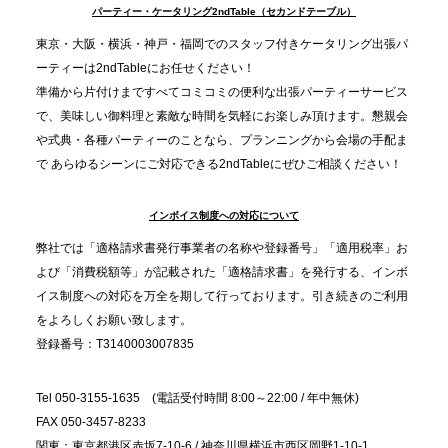
TBS「Nスタ」で、2ndTable「1DISH」が紹介され
パーティー・ケータリング2ndTable（セカンドテーブル）
ました
東京・大阪・横浜・神戸・福岡でのスタッフ付きケータリング出張パ
ーティーは2ndTableにお任せください！
2025.11.21
準備から片付けまですべてコミコミの便利な出張パーティーサービス
プレスリリースのご案内｜忘年会は“移動時間ゼロ
で、美味しい御料理と素敵な時間を気軽にお楽しみ頂けます。懇親会
分”の時代へ。法人注文が前年比5倍に伸びた「宅配
や式典・各種パーティーのことなら、プランニングから会場の手配ま
で あらゆるシーンにご対応できる2ndTableにぜひご相談ください！
オードブル」が提案する、新しい乾杯文化
インボイス制度への対応について
2025.11.5
プレスリリースのご案内｜職場で完結する“忘年会・
弊社では「適格請求書発行事業者の名称や登録番号」「適用税率」お
納会ケータリング”が人気。幹事負担を軽減し、社内
よび「消費税額等」が記載された「適格請求書」を発行する、インボ
コミュニケーションを促進
イス制度への対応を万全を期して行っております。引き続きのご利用
をよろしくお願い致します。
登録番号：T3140003007835
Tel 050-3155-1635 (電話受付時間 8:00～22:00 / 年中無休)
FAX 050-3457-8233
関東：東京都港区赤坂7-10-6 / 神奈川県横浜市西区岡野1-10-1