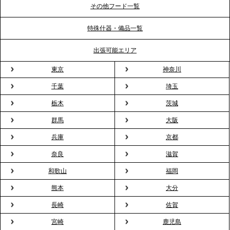
ポート
その他フード一覧
特殊什器・備品一覧
2026.3.31
TBS「Nスタ」で、2ndTable「1DISH」の花見オー
出張可能エリア
ドブルが紹介されました
東京
神奈川
千葉
埼玉
2026.3.23
プレスリリースのご案内｜入社式の“そのまま懇親
栃木
茨城
会”が企業で広がる。 新入社員の交流を支える『オフ
群馬
大阪
ィスケータリング』という新しい活用法
兵庫
京都
奈良
滋賀
2026.3.20
NHK「ニュースウオッチ9」で、2ndTable「室内花
和歌山
福岡
見」が紹介されました
熊本
大分
長崎
佐賀
2026.3.16
宮崎
鹿児島
プレスリリースのご案内｜2026年、春の親睦は「花