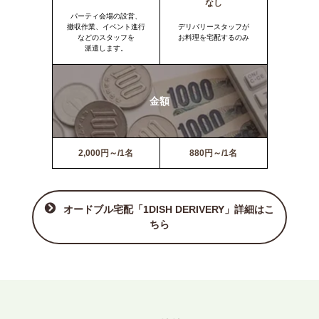
なし
パーティ会場の設営、
撤収作業、イベント進行
デリバリースタッフが
などのスタッフを
お料理を宅配するのみ
派遣します。
金額
2,000円～/1名
880円～/1名
オードブル宅配「1DISH DERIVERY」詳細はこ
ちら