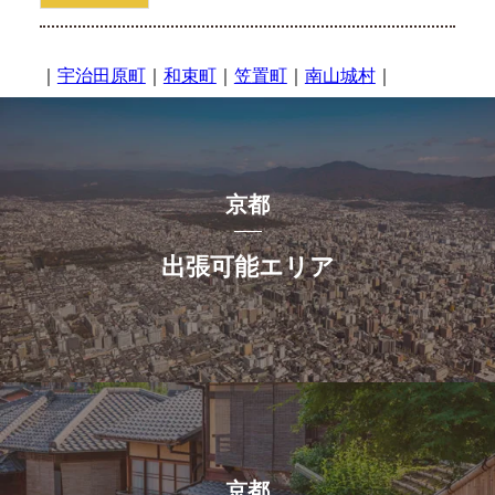
｜
宇治田原町
｜
和束町
｜
笠置町
｜
南山城村
｜
京都
出張可能エリア
京都