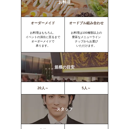
お料理
オーダーメイド
オードブル組み合わせ
お料理はもちろん、
お料理は100種類以上の
イベントの演出に至るまで
豊富なメニューライン
オーダーメイドで
ナップからお選び
承ります。
いただけます。
規模の目安
20人～
5人～
スタッフ