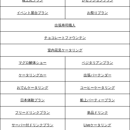
竣工式プラン
レセプションプラン
プレスリリースのご案内｜ケータリングのセカンド
テーブル、神戸本社を新たに設立。地域密着のサー
イベント屋台プラン
お祭りプラン
ビス向上と共に、西宮の調理拠点との連携を強化
出張寿司職人
2026.5.12
チョコレートファウンテン
プレスリリースのご案内｜ケータリングのセカンド
テーブル、埼玉大宮支社を新設。埼玉エリアのパー
室内花見ケータリング
ティー需要に応え、地域密着型のサービスを強化
マグロ解体ショー
ベジタリアンプラン
2026.4.21
ケータリングカー
出張バーテンダー
プレスリリースのご案内｜「温かな食」が会話のス
イッチに。新入社員研修で《食体験としてのケータ
おでんケータリング
コーヒーケータリング
リング》が注目される理由
日本体験プラン
船上パーティープラン
2026.4.20
フリードリンクプラン
単品ドリンク
プレスリリースのご案内｜ケータリングのセカンド
テーブル、横浜事務所を新設。神奈川エリアのサー
サーバー付ドリンクプラン
Liveケータリング