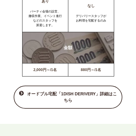
あり
なし
パーティ会場の設営、
撤収作業、イベント進行
デリバリースタッフが
などのスタッフを
お料理を宅配するのみ
派遣します。
金額
2,000円～/1名
880円～/1名
オードブル宅配「1DISH DERIVERY」詳細はこ
ちら