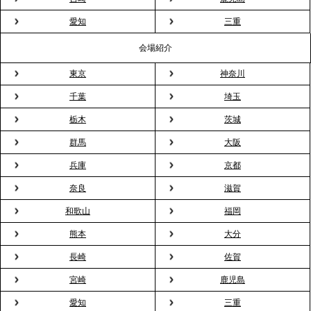
プレスリリースのご案内｜2026年、春の親睦は「花
粉レス」な室内花見。福利厚生としても注目され
愛知
三重
る、快適で新しいお花見体験
会場紹介
東京
神奈川
2026.3.5
プレスリリースのご案内｜「室内お花見」の法人利
千葉
埼玉
用が前年比4倍に急増。オフィスに桜が届く福利厚生
栃木
茨城
の新定番
群馬
大阪
兵庫
京都
2026.2.13
プレスリリースのご案内｜オフィスが「１日限定の
奈良
滋賀
バー」に！福利厚生・社内交流を格上げする《出張
和歌山
福岡
バーテンダー》サービスを開始
熊本
大分
2026.1.26
長崎
佐賀
プレスリリースのご案内｜もう「義理チョコ」で悩
宮崎
鹿児島
まない。職場のバレンタインをケータリングで“福利
愛知
三重
厚生”化。採用にも効く新スタイルを提案