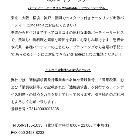
TBS「Nスタ」で、2ndTable「1DISH」が紹介され
パーティー・ケータリング2ndTable（セカンドテーブル）
ました
東京・大阪・横浜・神戸・福岡でのスタッフ付きケータリング出張パ
ーティーは2ndTableにお任せください！
2025.11.21
準備から片付けまですべてコミコミの便利な出張パーティーサービス
プレスリリースのご案内｜忘年会は“移動時間ゼロ
で、美味しい御料理と素敵な時間を気軽にお楽しみ頂けます。懇親会
分”の時代へ。法人注文が前年比5倍に伸びた「宅配
や式典・各種パーティーのことなら、プランニングから会場の手配ま
で あらゆるシーンにご対応できる2ndTableにぜひご相談ください！
オードブル」が提案する、新しい乾杯文化
インボイス制度への対応について
2025.11.5
プレスリリースのご案内｜職場で完結する“忘年会・
弊社では「適格請求書発行事業者の名称や登録番号」「適用税率」お
納会ケータリング”が人気。幹事負担を軽減し、社内
よび「消費税額等」が記載された「適格請求書」を発行する、インボ
コミュニケーションを促進
イス制度への対応を万全を期して行っております。引き続きのご利用
をよろしくお願い致します。
登録番号：T3140003007835
Tel 050-3155-1635 (電話受付時間 8:00～22:00 / 年中無休)
FAX 050-3457-8233