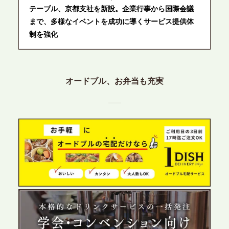
テーブル、京都支社を新設。企業行事から国際会議
まで、多様なイベントを成功に導くサービス提供体
制を強化
2026.6.12
プレスリリースのご案内｜ケータリングのセカンド
オードブル、お弁当も充実
テーブル、東京都中央区に支社を新設。都内３拠点
目の展開で、拡大する出張パーティー・ケータリン
グ需要へシームレスに対応
2026.6.4
プレスリリースのご案内｜夏の社内親睦が、配属後
の離職防止に。オフィスや会議室で縁日気分を味わ
う「お祭りケータリング」の提供を開始
2026.5.29
プレスリリースのご案内｜ケータリングのセカンド