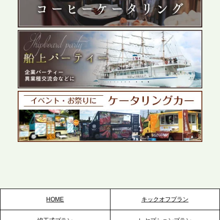
テーブル、群馬前橋支社を設立。再開発やオフィス
展開が進む前橋エリアの企業ニーズに応え、高品質
なサービスで各種イベント・懇親会をサポート
2026.5.27
プレスリリースのご案内｜ケータリングのセカンド
テーブル、千葉本社を新設。幕張・舞浜の大型イベ
ントから主要都市の社内懇親会まで、現地拠点を活
かしたスムーズな対応を展開
2026.5.22
プレスリリースのご案内｜ケータリングのセカンド
テーブル、栃木宇都宮支社を新設。北関東・栃木エ
リアのパーティー需要に応え、地域密着型のサービ
スを拡充へ
HOME
キックオフプラン
2026.5.20