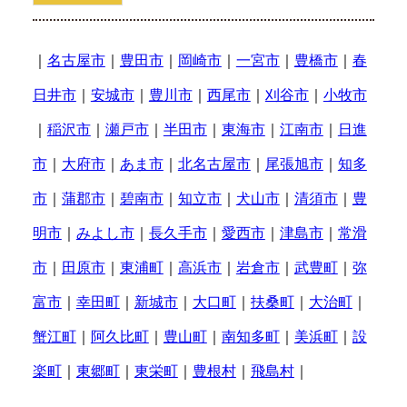
｜
名古屋市
｜
豊田市
｜
岡崎市
｜
一宮市
｜
豊橋市
｜
春
日井市
｜
安城市
｜
豊川市
｜
西尾市
｜
刈谷市
｜
小牧市
｜
稲沢市
｜
瀬戸市
｜
半田市
｜
東海市
｜
江南市
｜
日進
市
｜
大府市
｜
あま市
｜
北名古屋市
｜
尾張旭市
｜
知多
市
｜
蒲郡市
｜
碧南市
｜
知立市
｜
犬山市
｜
清須市
｜
豊
明市
｜
みよし市
｜
長久手市
｜
愛西市
｜
津島市
｜
常滑
市
｜
田原市
｜
東浦町
｜
高浜市
｜
岩倉市
｜
武豊町
｜
弥
富市
｜
幸田町
｜
新城市
｜
大口町
｜
扶桑町
｜
大治町
｜
蟹江町
｜
阿久比町
｜
豊山町
｜
南知多町
｜
美浜町
｜
設
楽町
｜
東郷町
｜
東栄町
｜
豊根村
｜
飛島村
｜