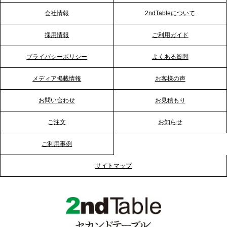
会社情報
2ndTableについて
2026.1.23
採用情報
ご利用ガイド
RKB毎日放送「RKB NEWS」で、2ndTable「恵方
巻きケータリング」が紹介されました
プライバシーポリシー
よくある質問
メディア掲載情報
お客様の声
2026.1.20
プレスリリースのご案内｜節分がオフィスを変え
お問い合わせ
お見積もり
る？「恵方巻きケータリング」で、社内コミュニケ
ーションを活性化
ご注文
お知らせ
ご利用事例
2025.12.12
プレスリリースのご案内｜クリスマス支援の現場を
サイトマップ
支える。ケータリングのセカンド テーブルが「HIGH
FIVE CHRISTMAS 2025」の梱包ボランティアへ食
事提供を実施へ
2025.12.9