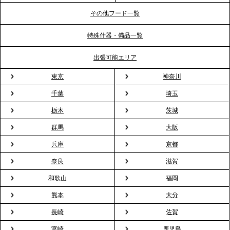
ビス提供体制を強化し、質の高い「場づくり」をサ
ポート
その他フード一覧
特殊什器・備品一覧
2026.3.31
TBS「Nスタ」で、2ndTable「1DISH」の花見オー
出張可能エリア
ドブルが紹介されました
東京
神奈川
千葉
埼玉
2026.3.23
プレスリリースのご案内｜入社式の“そのまま懇親
栃木
茨城
会”が企業で広がる。 新入社員の交流を支える『オフ
群馬
大阪
ィスケータリング』という新しい活用法
兵庫
京都
奈良
滋賀
2026.3.20
NHK「ニュースウオッチ9」で、2ndTable「室内花
和歌山
福岡
見」が紹介されました
熊本
大分
長崎
佐賀
2026.3.16
宮崎
鹿児島