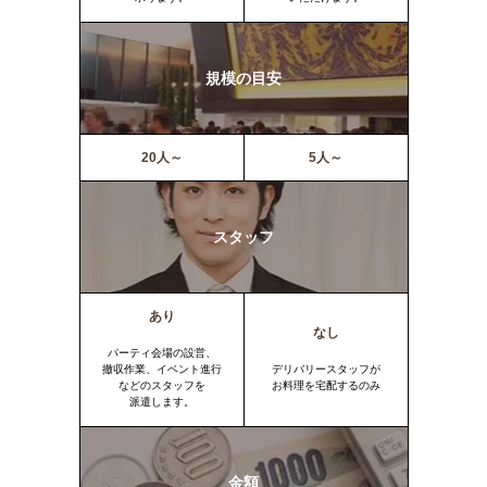
規模の目安
20人～
5人～
スタッフ
あり
なし
パーティ会場の設営、
撤収作業、イベント進行
デリバリースタッフが
などのスタッフを
お料理を宅配するのみ
派遣します。
金額