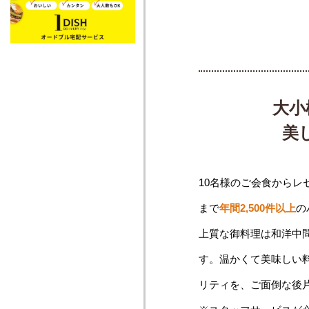
大小
美
10名様のご会食からレ
まで
年間2,500件以上
の
上質な御料理は和洋中
す。温かくて美味しい
リティを、ご面倒な後