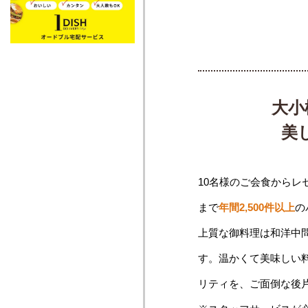
大小
美
10名様のご会食からレ
まで
年間2,500件以上
の
上質な御料理は和洋中
す。温かくて美味しい
リティを、ご面倒な後