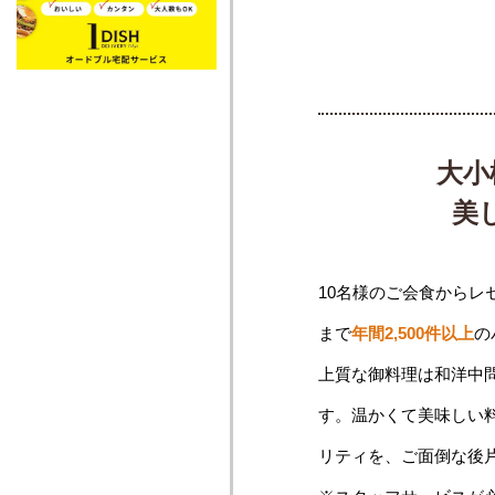
大小
美
10名様のご会食からレ
まで
年間2,500件以上
の
上質な御料理は和洋中
す。温かくて美味しい
リティを、ご面倒な後