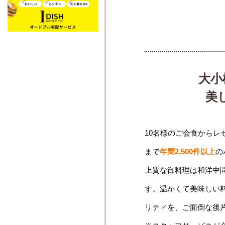
大小
美
10名様のご会食からレ
まで
年間2,500件以上
の
上質な御料理は和洋中
す。温かくて美味しい
リティを、ご面倒な後