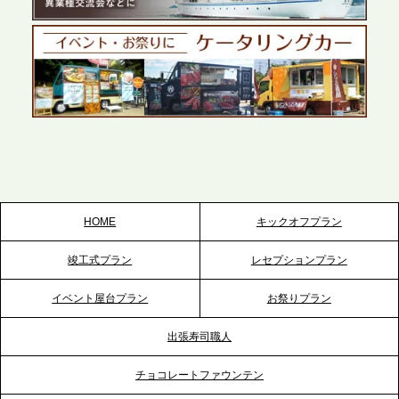
テーブル、千葉本社を新設。幕張・舞浜の大型イベ
ントから主要都市の社内懇親会まで、現地拠点を活
かしたスムーズな対応を展開
2026.5.22
プレスリリースのご案内｜ケータリングのセカンド
テーブル、栃木宇都宮支社を新設。北関東・栃木エ
リアのパーティー需要に応え、地域密着型のサービ
スを拡充へ
HOME
キックオフプラン
2026.5.20
竣工式プラン
レセプションプラン
プレスリリースのご案内｜ケータリングのセカンド
テーブル、神戸本社を新たに設立。地域密着のサー
イベント屋台プラン
お祭りプラン
ビス向上と共に、西宮の調理拠点との連携を強化
出張寿司職人
2026.5.12
チョコレートファウンテン
プレスリリースのご案内｜ケータリングのセカンド