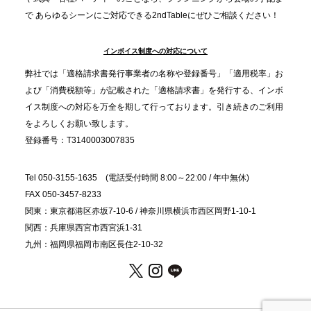
で あらゆるシーンにご対応できる2ndTableにぜひご相談ください！
オードブル」が提案する、新しい乾杯文化
インボイス制度への対応について
2025.11.5
プレスリリースのご案内｜職場で完結する“忘年会・
弊社では「適格請求書発行事業者の名称や登録番号」「適用税率」お
納会ケータリング”が人気。幹事負担を軽減し、社内
よび「消費税額等」が記載された「適格請求書」を発行する、インボ
コミュニケーションを促進
イス制度への対応を万全を期して行っております。引き続きのご利用
をよろしくお願い致します。
登録番号：T3140003007835
Tel 050-3155-1635 (電話受付時間 8:00～22:00 / 年中無休)
FAX 050-3457-8233
関東：東京都港区赤坂7-10-6 / 神奈川県横浜市西区岡野1-10-1
関西：兵庫県西宮市西宮浜1-31
九州：福岡県福岡市南区長住2-10-32