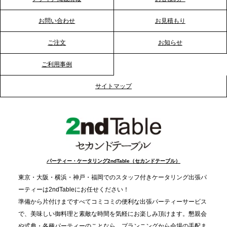
2026.1.20
プレスリリースのご案内｜節分がオフィスを変え
お問い合わせ
お見積もり
る？「恵方巻きケータリング」で、社内コミュニケ
ーションを活性化
ご注文
お知らせ
ご利用事例
2025.12.12
プレスリリースのご案内｜クリスマス支援の現場を
サイトマップ
支える。ケータリングのセカンド テーブルが「HIGH
FIVE CHRISTMAS 2025」の梱包ボランティアへ食
事提供を実施へ
2025.12.9
TBS「Nスタ」で、2ndTable「1DISH」が紹介され
パーティー・ケータリング2ndTable（セカンドテーブル）
ました
東京・大阪・横浜・神戸・福岡でのスタッフ付きケータリング出張パ
ーティーは2ndTableにお任せください！
2025.11.21
準備から片付けまですべてコミコミの便利な出張パーティーサービス
プレスリリースのご案内｜忘年会は“移動時間ゼロ
で、美味しい御料理と素敵な時間を気軽にお楽しみ頂けます。懇親会
分”の時代へ。法人注文が前年比5倍に伸びた「宅配
や式典・各種パーティーのことなら、プランニングから会場の手配ま