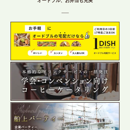
オードブル、お弁当も充実
テーブル、東京都中央区に支社を新設。都内３拠点
目の展開で、拡大する出張パーティー・ケータリン
グ需要へシームレスに対応
2026.6.4
プレスリリースのご案内｜夏の社内親睦が、配属後
の離職防止に。オフィスや会議室で縁日気分を味わ
う「お祭りケータリング」の提供を開始
2026.5.29
プレスリリースのご案内｜ケータリングのセカンド
テーブル、群馬前橋支社を設立。再開発やオフィス
展開が進む前橋エリアの企業ニーズに応え、高品質
なサービスで各種イベント・懇親会をサポート
2026.5.27
プレスリリースのご案内｜ケータリングのセカンド