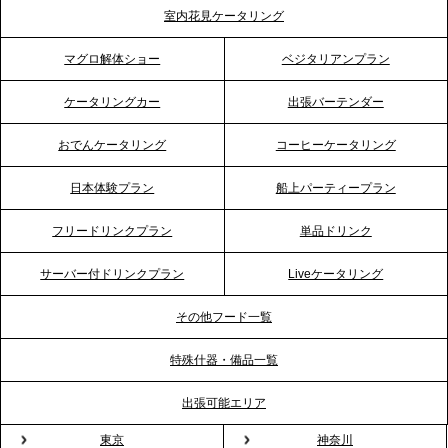
テーブル、埼玉大宮支社を新設。埼玉エリアのパー
室内花見ケータリング
ティー需要に応え、地域密着型のサービスを強化
マグロ解体ショー
ベジタリアンプラン
2026.4.21
ケータリングカー
出張バーテンダー
プレスリリースのご案内｜「温かな食」が会話のス
イッチに。新入社員研修で《食体験としてのケータ
おでんケータリング
コーヒーケータリング
リング》が注目される理由
日本体験プラン
船上パーティープラン
2026.4.20
フリードリンクプラン
単品ドリンク
プレスリリースのご案内｜ケータリングのセカンド
テーブル、横浜事務所を新設。神奈川エリアのサー
サーバー付ドリンクプラン
Liveケータリング
ビス提供体制を強化し、質の高い「場づくり」をサ
ポート
その他フード一覧
特殊什器・備品一覧
2026.3.31
TBS「Nスタ」で、2ndTable「1DISH」の花見オー
出張可能エリア
ドブルが紹介されました
東京
神奈川