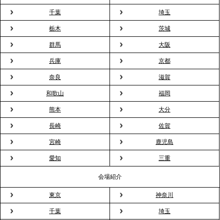
千葉
埼玉
2026.3.23
プレスリリースのご案内｜入社式の“そのまま懇親
栃木
茨城
会”が企業で広がる。 新入社員の交流を支える『オフ
群馬
大阪
ィスケータリング』という新しい活用法
兵庫
京都
奈良
滋賀
2026.3.20
NHK「ニュースウオッチ9」で、2ndTable「室内花
和歌山
福岡
見」が紹介されました
熊本
大分
長崎
佐賀
2026.3.16
宮崎
鹿児島
プレスリリースのご案内｜2026年、春の親睦は「花
粉レス」な室内花見。福利厚生としても注目され
愛知
三重
る、快適で新しいお花見体験
会場紹介
東京
神奈川
2026.3.5
プレスリリースのご案内｜「室内お花見」の法人利
千葉
埼玉