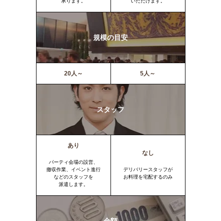
承ります。
いただけます。
規模の目安
20人～
5人～
スタッフ
あり
なし
パーティ会場の設営、
撤収作業、イベント進行
デリバリースタッフが
などのスタッフを
お料理を宅配するのみ
派遣します。
金額