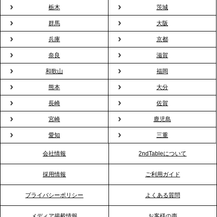
用が前年比4倍に急増。オフィスに桜が届く福利厚生
栃木
茨城
の新定番
群馬
大阪
兵庫
京都
2026.2.13
プレスリリースのご案内｜オフィスが「１日限定の
奈良
滋賀
バー」に！福利厚生・社内交流を格上げする《出張
和歌山
福岡
バーテンダー》サービスを開始
熊本
大分
2026.1.26
長崎
佐賀
プレスリリースのご案内｜もう「義理チョコ」で悩
宮崎
鹿児島
まない。職場のバレンタインをケータリングで“福利
愛知
三重
厚生”化。採用にも効く新スタイルを提案
会社情報
2ndTableについて
2026.1.23
採用情報
ご利用ガイド
RKB毎日放送「RKB NEWS」で、2ndTable「恵方
巻きケータリング」が紹介されました
プライバシーポリシー
よくある質問
メディア掲載情報
お客様の声