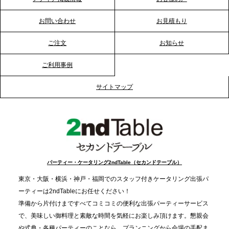
2026.1.20
プレスリリースのご案内｜節分がオフィスを変え
お問い合わせ
お見積もり
る？「恵方巻きケータリング」で、社内コミュニケ
ーションを活性化
ご注文
お知らせ
ご利用事例
2025.12.12
プレスリリースのご案内｜クリスマス支援の現場を
サイトマップ
支える。ケータリングのセカンド テーブルが「HIGH
FIVE CHRISTMAS 2025」の梱包ボランティアへ食
事提供を実施へ
2025.12.9
TBS「Nスタ」で、2ndTable「1DISH」が紹介され
パーティー・ケータリング2ndTable（セカンドテーブル）
ました
東京・大阪・横浜・神戸・福岡でのスタッフ付きケータリング出張パ
ーティーは2ndTableにお任せください！
2025.11.21
準備から片付けまですべてコミコミの便利な出張パーティーサービス
プレスリリースのご案内｜忘年会は“移動時間ゼロ
で、美味しい御料理と素敵な時間を気軽にお楽しみ頂けます。懇親会
分”の時代へ。法人注文が前年比5倍に伸びた「宅配
や式典・各種パーティーのことなら、プランニングから会場の手配ま