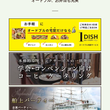
オードブル、お弁当も充実
テーブル、東京都中央区に支社を新設。都内３拠点
目の展開で、拡大する出張パーティー・ケータリン
グ需要へシームレスに対応
2026.6.4
プレスリリースのご案内｜夏の社内親睦が、配属後
の離職防止に。オフィスや会議室で縁日気分を味わ
う「お祭りケータリング」の提供を開始
2026.5.29
プレスリリースのご案内｜ケータリングのセカンド
テーブル、群馬前橋支社を設立。再開発やオフィス
展開が進む前橋エリアの企業ニーズに応え、高品質
なサービスで各種イベント・懇親会をサポート
2026.5.27
プレスリリースのご案内｜ケータリングのセカンド