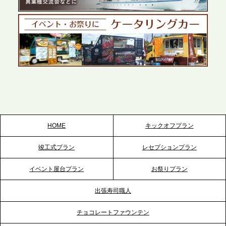
テーブル、千葉本社を新設。幕張・舞浜の大型イベ
ントから主要都市の社内懇親会まで、現地拠点を活
かしたスムーズな対応を展開
2026.5.22
プレスリリースのご案内｜ケータリングのセカンド
テーブル、栃木宇都宮支社を新設。北関東・栃木エ
リアのパーティー需要に応え、地域密着型のサービ
スを拡充へ
HOME
キックオフプラン
2026.5.20
竣工式プラン
レセプションプラン
プレスリリースのご案内｜ケータリングのセカンド
テーブル、神戸本社を新たに設立。地域密着のサー
イベント屋台プラン
お祭りプラン
ビス向上と共に、西宮の調理拠点との連携を強化
出張寿司職人
2026.5.12
チョコレートファウンテン
プレスリリースのご案内｜ケータリングのセカンド