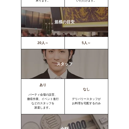
承ります。
いただけます。
規模の目安
20人～
5人～
スタッフ
あり
なし
パーティ会場の設営、
撤収作業、イベント進行
デリバリースタッフが
などのスタッフを
お料理を宅配するのみ
派遣します。
金額