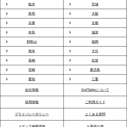
用が前年比4倍に急増。オフィスに桜が届く福利厚生
栃木
茨城
の新定番
群馬
大阪
兵庫
京都
2026.2.13
プレスリリースのご案内｜オフィスが「１日限定の
奈良
滋賀
バー」に！福利厚生・社内交流を格上げする《出張
和歌山
福岡
バーテンダー》サービスを開始
熊本
大分
2026.1.26
長崎
佐賀
プレスリリースのご案内｜もう「義理チョコ」で悩
宮崎
鹿児島
まない。職場のバレンタインをケータリングで“福利
愛知
三重
厚生”化。採用にも効く新スタイルを提案
会社情報
2ndTableについて
2026.1.23
採用情報
ご利用ガイド
RKB毎日放送「RKB NEWS」で、2ndTable「恵方
巻きケータリング」が紹介されました
プライバシーポリシー
よくある質問
メディア掲載情報
お客様の声