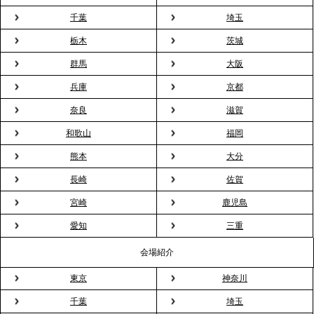
千葉
埼玉
2026.3.23
プレスリリースのご案内｜入社式の“そのまま懇親
栃木
茨城
会”が企業で広がる。 新入社員の交流を支える『オフ
群馬
大阪
ィスケータリング』という新しい活用法
兵庫
京都
奈良
滋賀
2026.3.20
NHK「ニュースウオッチ9」で、2ndTable「室内花
和歌山
福岡
見」が紹介されました
熊本
大分
長崎
佐賀
2026.3.16
宮崎
鹿児島
プレスリリースのご案内｜2026年、春の親睦は「花
粉レス」な室内花見。福利厚生としても注目され
愛知
三重
る、快適で新しいお花見体験
会場紹介
東京
神奈川
2026.3.5
プレスリリースのご案内｜「室内お花見」の法人利
千葉
埼玉