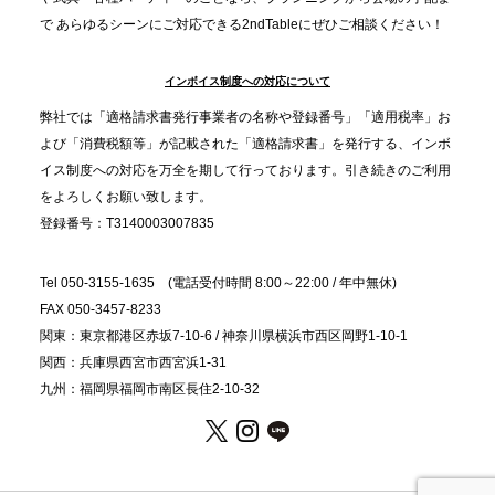
で あらゆるシーンにご対応できる2ndTableにぜひご相談ください！
オードブル」が提案する、新しい乾杯文化
インボイス制度への対応について
2025.11.5
プレスリリースのご案内｜職場で完結する“忘年会・
弊社では「適格請求書発行事業者の名称や登録番号」「適用税率」お
納会ケータリング”が人気。幹事負担を軽減し、社内
よび「消費税額等」が記載された「適格請求書」を発行する、インボ
コミュニケーションを促進
イス制度への対応を万全を期して行っております。引き続きのご利用
をよろしくお願い致します。
登録番号：T3140003007835
Tel 050-3155-1635 (電話受付時間 8:00～22:00 / 年中無休)
FAX 050-3457-8233
関東：東京都港区赤坂7-10-6 / 神奈川県横浜市西区岡野1-10-1
関西：兵庫県西宮市西宮浜1-31
九州：福岡県福岡市南区長住2-10-32