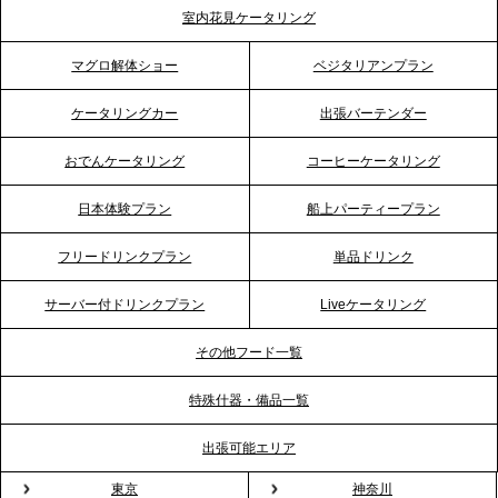
テーブル、埼玉大宮支社を新設。埼玉エリアのパー
室内花見ケータリング
ティー需要に応え、地域密着型のサービスを強化
マグロ解体ショー
ベジタリアンプラン
2026.4.21
ケータリングカー
出張バーテンダー
プレスリリースのご案内｜「温かな食」が会話のス
イッチに。新入社員研修で《食体験としてのケータ
おでんケータリング
コーヒーケータリング
リング》が注目される理由
日本体験プラン
船上パーティープラン
2026.4.20
フリードリンクプラン
単品ドリンク
プレスリリースのご案内｜ケータリングのセカンド
テーブル、横浜事務所を新設。神奈川エリアのサー
サーバー付ドリンクプラン
Liveケータリング
ビス提供体制を強化し、質の高い「場づくり」をサ
ポート
その他フード一覧
特殊什器・備品一覧
2026.3.31
TBS「Nスタ」で、2ndTable「1DISH」の花見オー
出張可能エリア
ドブルが紹介されました
東京
神奈川