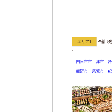
エリア1
合計 税
｜
四日市市
｜
津市
｜
鈴
｜
熊野市
｜
尾鷲市
｜
紀