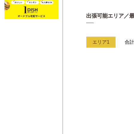
出張可能エリア／
エリア1
合計