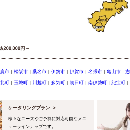
抜200,000円～
鹿市
｜
松阪市
｜
桑名市
｜
伊勢市
｜
伊賀市
｜
名張市
｜
亀山市
｜
志
北町
｜
玉城町
｜
川越町
｜
多気町
｜
朝日町
｜
南伊勢町
｜
紀宝町
｜
ケータリングプラン
様々なニーズやご予算に対応可能なメニ
ューラインナップです。