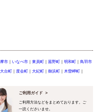
摩市
｜
いなべ市
｜
東員町
｜
菰野町
｜
明和町
｜
鳥羽市
大台町
｜
度会町
｜
大紀町
｜
御浜町
｜
木曽岬町
｜
ご利用ガイド
ご利用方法などをまとめております。ご
一読くださいませ。