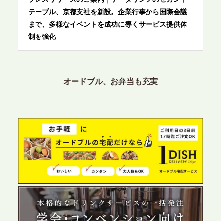
テーブル、京都支社を新設。企業行事から国際会議
まで、多様なイベントを成功に導くサービス提供体
制を強化
2026.6.12
プレスリリースのご案内｜ケータリングのセカンド
オードブル、お弁当も充実
テーブル、東京都中央区に支社を新設。都内３拠点
目の展開で、拡大する出張パーティー・ケータリン
グ需要へシームレスに対応
2026.6.4
プレスリリースのご案内｜夏の社内親睦が、配属後
の離職防止に。オフィスや会議室で縁日気分を味わ
う「お祭りケータリング」の提供を開始
2026.5.29
プレスリリースのご案内｜ケータリングのセカンド