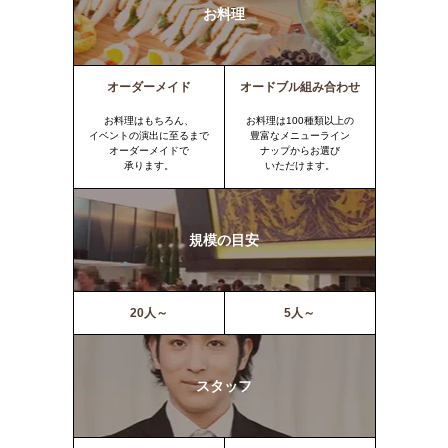
お料理
オーダーメイド
オードブル組み合わせ
お料理はもちろん、
お料理は100種類以上の
イベントの演出に至るまで
豊富なメニューライン
オーダーメイドで
ナップからお選び
承ります。
いただけます。
規模の目安
20人～
5人～
スタッフ