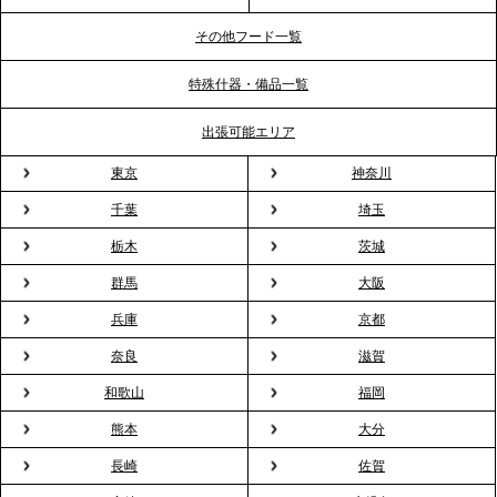
ビス提供体制を強化し、質の高い「場づくり」をサ
ポート
その他フード一覧
特殊什器・備品一覧
2026.3.31
TBS「Nスタ」で、2ndTable「1DISH」の花見オー
出張可能エリア
ドブルが紹介されました
東京
神奈川
千葉
埼玉
2026.3.23
プレスリリースのご案内｜入社式の“そのまま懇親
栃木
茨城
会”が企業で広がる。 新入社員の交流を支える『オフ
群馬
大阪
ィスケータリング』という新しい活用法
兵庫
京都
奈良
滋賀
2026.3.20
NHK「ニュースウオッチ9」で、2ndTable「室内花
和歌山
福岡
見」が紹介されました
熊本
大分
長崎
佐賀
2026.3.16