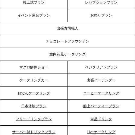
竣工式プラン
レセプションプラン
プレスリリースのご案内｜ケータリングのセカンド
テーブル、神戸本社を新たに設立。地域密着のサー
イベント屋台プラン
お祭りプラン
ビス向上と共に、西宮の調理拠点との連携を強化
出張寿司職人
2026.5.12
チョコレートファウンテン
プレスリリースのご案内｜ケータリングのセカンド
テーブル、埼玉大宮支社を新設。埼玉エリアのパー
室内花見ケータリング
ティー需要に応え、地域密着型のサービスを強化
マグロ解体ショー
ベジタリアンプラン
2026.4.21
ケータリングカー
出張バーテンダー
プレスリリースのご案内｜「温かな食」が会話のス
イッチに。新入社員研修で《食体験としてのケータ
おでんケータリング
コーヒーケータリング
リング》が注目される理由
日本体験プラン
船上パーティープラン
2026.4.20
フリードリンクプラン
単品ドリンク
プレスリリースのご案内｜ケータリングのセカンド
テーブル、横浜事務所を新設。神奈川エリアのサー
サーバー付ドリンクプラン
Liveケータリング