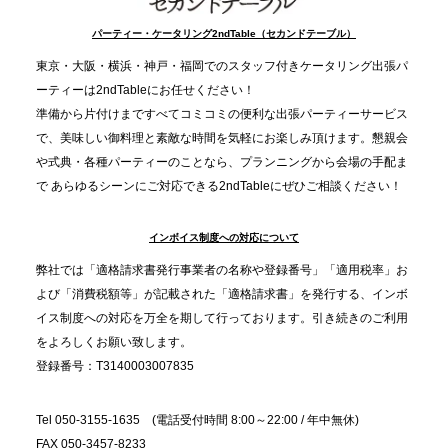
2025.12.9
TBS「Nスタ」で、2ndTable「1DISH」が紹介され
パーティー・ケータリング2ndTable（セカンドテーブル）
ました
東京・大阪・横浜・神戸・福岡でのスタッフ付きケータリング出張パ
ーティーは2ndTableにお任せください！
2025.11.21
準備から片付けまですべてコミコミの便利な出張パーティーサービス
プレスリリースのご案内｜忘年会は“移動時間ゼロ
で、美味しい御料理と素敵な時間を気軽にお楽しみ頂けます。懇親会
分”の時代へ。法人注文が前年比5倍に伸びた「宅配
や式典・各種パーティーのことなら、プランニングから会場の手配ま
で あらゆるシーンにご対応できる2ndTableにぜひご相談ください！
オードブル」が提案する、新しい乾杯文化
インボイス制度への対応について
2025.11.5
プレスリリースのご案内｜職場で完結する“忘年会・
弊社では「適格請求書発行事業者の名称や登録番号」「適用税率」お
納会ケータリング”が人気。幹事負担を軽減し、社内
よび「消費税額等」が記載された「適格請求書」を発行する、インボ
コミュニケーションを促進
イス制度への対応を万全を期して行っております。引き続きのご利用
をよろしくお願い致します。
登録番号：T3140003007835
Tel 050-3155-1635 (電話受付時間 8:00～22:00 / 年中無休)
FAX 050-3457-8233