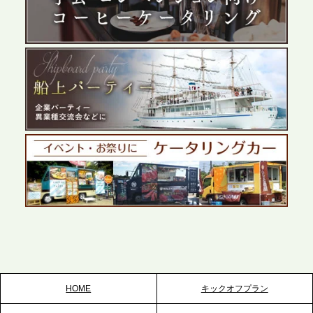
テーブル、群馬前橋支社を設立。再開発やオフィス
展開が進む前橋エリアの企業ニーズに応え、高品質
なサービスで各種イベント・懇親会をサポート
2026.5.27
プレスリリースのご案内｜ケータリングのセカンド
テーブル、千葉本社を新設。幕張・舞浜の大型イベ
ントから主要都市の社内懇親会まで、現地拠点を活
かしたスムーズな対応を展開
2026.5.22
プレスリリースのご案内｜ケータリングのセカンド
テーブル、栃木宇都宮支社を新設。北関東・栃木エ
リアのパーティー需要に応え、地域密着型のサービ
スを拡充へ
HOME
キックオフプラン
2026.5.20