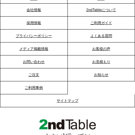
厚生”化。採用にも効く新スタイルを提案
会社情報
2ndTableについて
2026.1.23
採用情報
ご利用ガイド
RKB毎日放送「RKB NEWS」で、2ndTable「恵方
巻きケータリング」が紹介されました
プライバシーポリシー
よくある質問
メディア掲載情報
お客様の声
2026.1.20
プレスリリースのご案内｜節分がオフィスを変え
お問い合わせ
お見積もり
る？「恵方巻きケータリング」で、社内コミュニケ
ーションを活性化
ご注文
お知らせ
ご利用事例
2025.12.12
プレスリリースのご案内｜クリスマス支援の現場を
サイトマップ
支える。ケータリングのセカンド テーブルが「HIGH
FIVE CHRISTMAS 2025」の梱包ボランティアへ食
事提供を実施へ