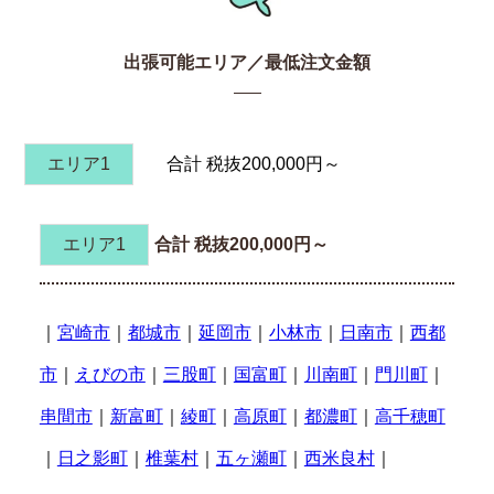
出張可能エリア／最低注文金額
エリア1
合計 税抜200,000円～
エリア1
合計 税抜200,000円～
｜
宮崎市
｜
都城市
｜
延岡市
｜
小林市
｜
日南市
｜
西都
市
｜
えびの市
｜
三股町
｜
国富町
｜
川南町
｜
門川町
｜
串間市
｜
新富町
｜
綾町
｜
高原町
｜
都濃町
｜
高千穂町
｜
日之影町
｜
椎葉村
｜
五ヶ瀬町
｜
西米良村
｜