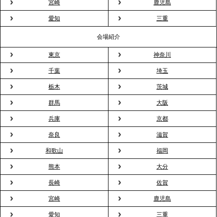
宮崎
鹿児島
プレスリリースのご案内｜2026年、春の親睦は「花
粉レス」な室内花見。福利厚生としても注目され
愛知
三重
る、快適で新しいお花見体験
会場紹介
東京
神奈川
2026.3.5
プレスリリースのご案内｜「室内お花見」の法人利
千葉
埼玉
用が前年比4倍に急増。オフィスに桜が届く福利厚生
栃木
茨城
の新定番
群馬
大阪
兵庫
京都
2026.2.13
プレスリリースのご案内｜オフィスが「１日限定の
奈良
滋賀
バー」に！福利厚生・社内交流を格上げする《出張
和歌山
福岡
バーテンダー》サービスを開始
熊本
大分
2026.1.26
長崎
佐賀
プレスリリースのご案内｜もう「義理チョコ」で悩
宮崎
鹿児島
まない。職場のバレンタインをケータリングで“福利
愛知
三重