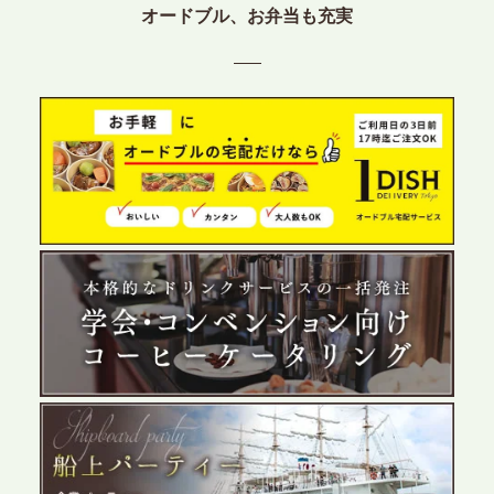
プレスリリースのご案内｜ケータリングのセカンド
オードブル、お弁当も充実
テーブル、東京都中央区に支社を新設。都内３拠点
目の展開で、拡大する出張パーティー・ケータリン
グ需要へシームレスに対応
2026.6.4
プレスリリースのご案内｜夏の社内親睦が、配属後
の離職防止に。オフィスや会議室で縁日気分を味わ
う「お祭りケータリング」の提供を開始
2026.5.29
プレスリリースのご案内｜ケータリングのセカンド
テーブル、群馬前橋支社を設立。再開発やオフィス
展開が進む前橋エリアの企業ニーズに応え、高品質
なサービスで各種イベント・懇親会をサポート
2026.5.27
プレスリリースのご案内｜ケータリングのセカンド