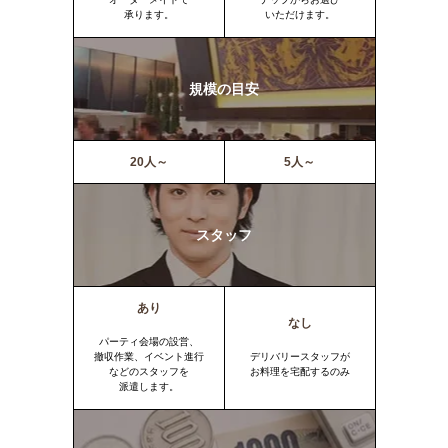
承ります。
いただけます。
規模の目安
20人～
5人～
スタッフ
あり
なし
パーティ会場の設営、
撤収作業、イベント進行
デリバリースタッフが
などのスタッフを
お料理を宅配するのみ
派遣します。