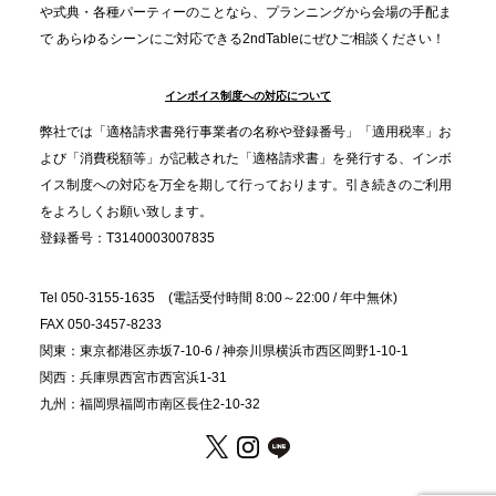
分”の時代へ。法人注文が前年比5倍に伸びた「宅配
や式典・各種パーティーのことなら、プランニングから会場の手配ま
で あらゆるシーンにご対応できる2ndTableにぜひご相談ください！
オードブル」が提案する、新しい乾杯文化
インボイス制度への対応について
2025.11.5
プレスリリースのご案内｜職場で完結する“忘年会・
弊社では「適格請求書発行事業者の名称や登録番号」「適用税率」お
納会ケータリング”が人気。幹事負担を軽減し、社内
よび「消費税額等」が記載された「適格請求書」を発行する、インボ
コミュニケーションを促進
イス制度への対応を万全を期して行っております。引き続きのご利用
をよろしくお願い致します。
登録番号：T3140003007835
Tel 050-3155-1635 (電話受付時間 8:00～22:00 / 年中無休)
FAX 050-3457-8233
関東：東京都港区赤坂7-10-6 / 神奈川県横浜市西区岡野1-10-1
関西：兵庫県西宮市西宮浜1-31
九州：福岡県福岡市南区長住2-10-32