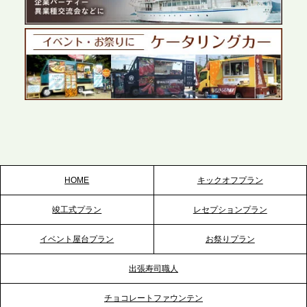
テーブル、千葉本社を新設。幕張・舞浜の大型イベ
ントから主要都市の社内懇親会まで、現地拠点を活
かしたスムーズな対応を展開
2026.5.22
プレスリリースのご案内｜ケータリングのセカンド
テーブル、栃木宇都宮支社を新設。北関東・栃木エ
リアのパーティー需要に応え、地域密着型のサービ
スを拡充へ
HOME
キックオフプラン
2026.5.20
竣工式プラン
レセプションプラン
プレスリリースのご案内｜ケータリングのセカンド
テーブル、神戸本社を新たに設立。地域密着のサー
イベント屋台プラン
お祭りプラン
ビス向上と共に、西宮の調理拠点との連携を強化
出張寿司職人
2026.5.12
チョコレートファウンテン
プレスリリースのご案内｜ケータリングのセカンド