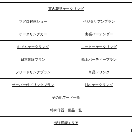
テーブル、埼玉大宮支社を新設。埼玉エリアのパー
室内花見ケータリング
ティー需要に応え、地域密着型のサービスを強化
マグロ解体ショー
ベジタリアンプラン
2026.4.21
ケータリングカー
出張バーテンダー
プレスリリースのご案内｜「温かな食」が会話のス
イッチに。新入社員研修で《食体験としてのケータ
おでんケータリング
コーヒーケータリング
リング》が注目される理由
日本体験プラン
船上パーティープラン
2026.4.20
フリードリンクプラン
単品ドリンク
プレスリリースのご案内｜ケータリングのセカンド
テーブル、横浜事務所を新設。神奈川エリアのサー
サーバー付ドリンクプラン
Liveケータリング
ビス提供体制を強化し、質の高い「場づくり」をサ
ポート
その他フード一覧
特殊什器・備品一覧
2026.3.31
TBS「Nスタ」で、2ndTable「1DISH」の花見オー
出張可能エリア
ドブルが紹介されました