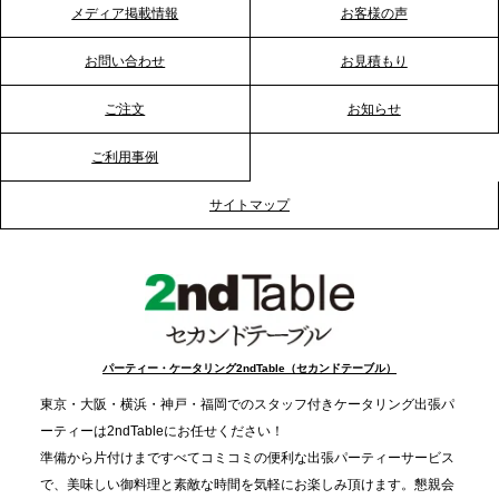
メディア掲載情報
お客様の声
2026.1.20
プレスリリースのご案内｜節分がオフィスを変え
お問い合わせ
お見積もり
る？「恵方巻きケータリング」で、社内コミュニケ
ーションを活性化
ご注文
お知らせ
ご利用事例
2025.12.12
プレスリリースのご案内｜クリスマス支援の現場を
サイトマップ
支える。ケータリングのセカンド テーブルが「HIGH
FIVE CHRISTMAS 2025」の梱包ボランティアへ食
事提供を実施へ
2025.12.9
TBS「Nスタ」で、2ndTable「1DISH」が紹介され
パーティー・ケータリング2ndTable（セカンドテーブル）
ました
東京・大阪・横浜・神戸・福岡でのスタッフ付きケータリング出張パ
ーティーは2ndTableにお任せください！
2025.11.21
準備から片付けまですべてコミコミの便利な出張パーティーサービス
プレスリリースのご案内｜忘年会は“移動時間ゼロ
で、美味しい御料理と素敵な時間を気軽にお楽しみ頂けます。懇親会