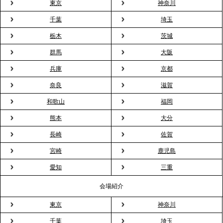
東京
神奈川
千葉
埼玉
2026.3.23
プレスリリースのご案内｜入社式の“そのまま懇親
栃木
茨城
会”が企業で広がる。 新入社員の交流を支える『オフ
群馬
大阪
ィスケータリング』という新しい活用法
兵庫
京都
奈良
滋賀
2026.3.20
NHK「ニュースウオッチ9」で、2ndTable「室内花
和歌山
福岡
見」が紹介されました
熊本
大分
長崎
佐賀
2026.3.16
宮崎
鹿児島
プレスリリースのご案内｜2026年、春の親睦は「花
粉レス」な室内花見。福利厚生としても注目され
愛知
三重
る、快適で新しいお花見体験
会場紹介
東京
神奈川
2026.3.5
プレスリリースのご案内｜「室内お花見」の法人利
千葉
埼玉