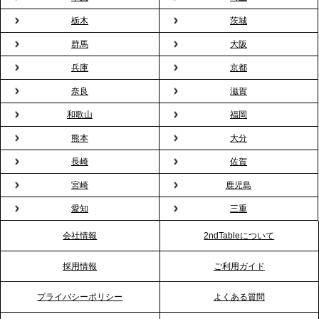
用が前年比4倍に急増。オフィスに桜が届く福利厚生
栃木
茨城
の新定番
群馬
大阪
兵庫
京都
2026.2.13
プレスリリースのご案内｜オフィスが「１日限定の
奈良
滋賀
バー」に！福利厚生・社内交流を格上げする《出張
和歌山
福岡
バーテンダー》サービスを開始
熊本
大分
2026.1.26
長崎
佐賀
プレスリリースのご案内｜もう「義理チョコ」で悩
宮崎
鹿児島
まない。職場のバレンタインをケータリングで“福利
愛知
三重
厚生”化。採用にも効く新スタイルを提案
会社情報
2ndTableについて
2026.1.23
採用情報
ご利用ガイド
RKB毎日放送「RKB NEWS」で、2ndTable「恵方
巻きケータリング」が紹介されました
プライバシーポリシー
よくある質問