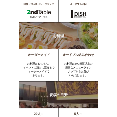
団体・法人向けケータリング
オードブル宅配
お料理
オーダーメイド
オードブル組み合わせ
お料理はもちろん、
お料理は100種類以上の
イベントの演出に至るまで
豊富なメニューライン
オーダーメイドで
ナップからお選び
承ります。
いただけます。
規模の目安
20人～
5人～