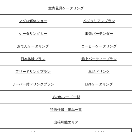
テーブル、埼玉大宮支社を新設。埼玉エリアのパー
室内花見ケータリング
ティー需要に応え、地域密着型のサービスを強化
マグロ解体ショー
ベジタリアンプラン
2026.4.21
ケータリングカー
出張バーテンダー
プレスリリースのご案内｜「温かな食」が会話のス
イッチに。新入社員研修で《食体験としてのケータ
おでんケータリング
コーヒーケータリング
リング》が注目される理由
日本体験プラン
船上パーティープラン
2026.4.20
フリードリンクプラン
単品ドリンク
プレスリリースのご案内｜ケータリングのセカンド
テーブル、横浜事務所を新設。神奈川エリアのサー
サーバー付ドリンクプラン
Liveケータリング
ビス提供体制を強化し、質の高い「場づくり」をサ
ポート
その他フード一覧
特殊什器・備品一覧
2026.3.31
TBS「Nスタ」で、2ndTable「1DISH」の花見オー
出張可能エリア
ドブルが紹介されました