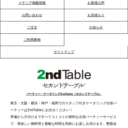
メディア掲載情報
お客様の声
2026.1.20
プレスリリースのご案内｜節分がオフィスを変え
お問い合わせ
お見積もり
る？「恵方巻きケータリング」で、社内コミュニケ
ーションを活性化
ご注文
お知らせ
ご利用事例
2025.12.12
プレスリリースのご案内｜クリスマス支援の現場を
サイトマップ
支える。ケータリングのセカンド テーブルが「HIGH
FIVE CHRISTMAS 2025」の梱包ボランティアへ食
事提供を実施へ
2025.12.9
TBS「Nスタ」で、2ndTable「1DISH」が紹介され
パーティー・ケータリング2ndTable（セカンドテーブル）
ました
東京・大阪・横浜・神戸・福岡でのスタッフ付きケータリング出張パ
ーティーは2ndTableにお任せください！
2025.11.21
準備から片付けまですべてコミコミの便利な出張パーティーサービス
プレスリリースのご案内｜忘年会は“移動時間ゼロ
で、美味しい御料理と素敵な時間を気軽にお楽しみ頂けます。懇親会