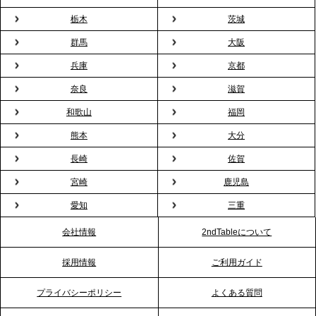
用が前年比4倍に急増。オフィスに桜が届く福利厚生
栃木
茨城
の新定番
群馬
大阪
兵庫
京都
2026.2.13
プレスリリースのご案内｜オフィスが「１日限定の
奈良
滋賀
バー」に！福利厚生・社内交流を格上げする《出張
和歌山
福岡
バーテンダー》サービスを開始
熊本
大分
2026.1.26
長崎
佐賀
プレスリリースのご案内｜もう「義理チョコ」で悩
宮崎
鹿児島
まない。職場のバレンタインをケータリングで“福利
愛知
三重
厚生”化。採用にも効く新スタイルを提案
会社情報
2ndTableについて
2026.1.23
採用情報
ご利用ガイド
RKB毎日放送「RKB NEWS」で、2ndTable「恵方
巻きケータリング」が紹介されました
プライバシーポリシー
よくある質問