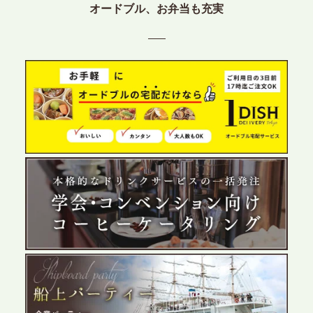
プレスリリースのご案内｜ケータリングのセカンド
オードブル、お弁当も充実
テーブル、東京都中央区に支社を新設。都内３拠点
目の展開で、拡大する出張パーティー・ケータリン
グ需要へシームレスに対応
2026.6.4
プレスリリースのご案内｜夏の社内親睦が、配属後
の離職防止に。オフィスや会議室で縁日気分を味わ
う「お祭りケータリング」の提供を開始
2026.5.29
プレスリリースのご案内｜ケータリングのセカンド
テーブル、群馬前橋支社を設立。再開発やオフィス
展開が進む前橋エリアの企業ニーズに応え、高品質
なサービスで各種イベント・懇親会をサポート
2026.5.27
プレスリリースのご案内｜ケータリングのセカンド