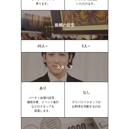
承ります。
いただけます。
規模の目安
20人～
5人～
スタッフ
あり
なし
パーティ会場の設営、
撤収作業、イベント進行
デリバリースタッフが
などのスタッフを
お料理を宅配するのみ
派遣します。