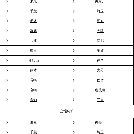
東京
神奈川
千葉
埼玉
2026.3.23
プレスリリースのご案内｜入社式の“そのまま懇親
栃木
茨城
会”が企業で広がる。 新入社員の交流を支える『オフ
群馬
大阪
ィスケータリング』という新しい活用法
兵庫
京都
奈良
滋賀
2026.3.20
NHK「ニュースウオッチ9」で、2ndTable「室内花
和歌山
福岡
見」が紹介されました
熊本
大分
長崎
佐賀
2026.3.16
宮崎
鹿児島
プレスリリースのご案内｜2026年、春の親睦は「花
粉レス」な室内花見。福利厚生としても注目され
愛知
三重
る、快適で新しいお花見体験
会場紹介
東京
神奈川
2026.3.5
プレスリリースのご案内｜「室内お花見」の法人利
千葉
埼玉