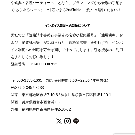
分”の時代へ。法人注文が前年比5倍に伸びた「宅配
や式典・各種パーティーのことなら、プランニングから会場の手配ま
で あらゆるシーンにご対応できる2ndTableにぜひご相談ください！
オードブル」が提案する、新しい乾杯文化
インボイス制度への対応について
2025.11.5
プレスリリースのご案内｜職場で完結する“忘年会・
弊社では「適格請求書発行事業者の名称や登録番号」「適用税率」お
納会ケータリング”が人気。幹事負担を軽減し、社内
よび「消費税額等」が記載された「適格請求書」を発行する、インボ
コミュニケーションを促進
イス制度への対応を万全を期して行っております。引き続きのご利用
をよろしくお願い致します。
登録番号：T3140003007835
Tel 050-3155-1635 (電話受付時間 8:00～22:00 / 年中無休)
FAX 050-3457-8233
関東：東京都港区赤坂7-10-6 / 神奈川県横浜市西区岡野1-10-1
関西：兵庫県西宮市西宮浜1-31
九州：福岡県福岡市南区長住2-10-32