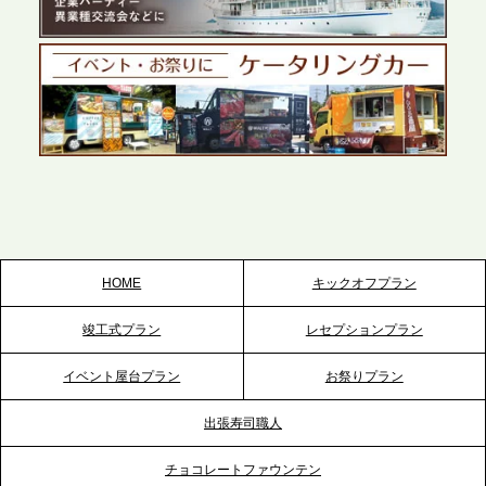
テーブル、千葉本社を新設。幕張・舞浜の大型イベ
ントから主要都市の社内懇親会まで、現地拠点を活
かしたスムーズな対応を展開
2026.5.22
プレスリリースのご案内｜ケータリングのセカンド
テーブル、栃木宇都宮支社を新設。北関東・栃木エ
リアのパーティー需要に応え、地域密着型のサービ
スを拡充へ
HOME
キックオフプラン
2026.5.20
竣工式プラン
レセプションプラン
プレスリリースのご案内｜ケータリングのセカンド
テーブル、神戸本社を新たに設立。地域密着のサー
イベント屋台プラン
お祭りプラン
ビス向上と共に、西宮の調理拠点との連携を強化
出張寿司職人
2026.5.12
チョコレートファウンテン
プレスリリースのご案内｜ケータリングのセカンド