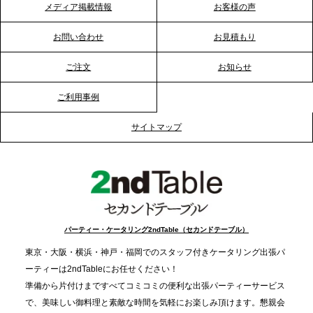
メディア掲載情報
お客様の声
2026.1.20
プレスリリースのご案内｜節分がオフィスを変え
お問い合わせ
お見積もり
る？「恵方巻きケータリング」で、社内コミュニケ
ーションを活性化
ご注文
お知らせ
ご利用事例
2025.12.12
プレスリリースのご案内｜クリスマス支援の現場を
サイトマップ
支える。ケータリングのセカンド テーブルが「HIGH
FIVE CHRISTMAS 2025」の梱包ボランティアへ食
事提供を実施へ
2025.12.9
TBS「Nスタ」で、2ndTable「1DISH」が紹介され
パーティー・ケータリング2ndTable（セカンドテーブル）
ました
東京・大阪・横浜・神戸・福岡でのスタッフ付きケータリング出張パ
ーティーは2ndTableにお任せください！
2025.11.21
準備から片付けまですべてコミコミの便利な出張パーティーサービス
プレスリリースのご案内｜忘年会は“移動時間ゼロ
で、美味しい御料理と素敵な時間を気軽にお楽しみ頂けます。懇親会