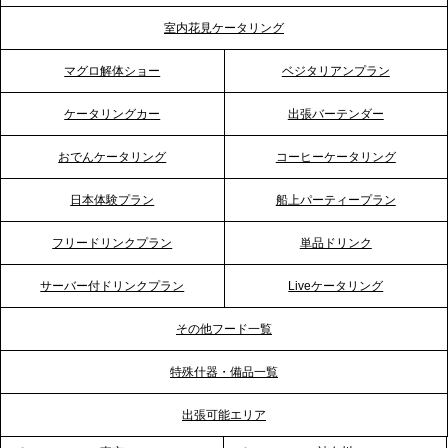
テーブル、埼玉大宮支社を新設。埼玉エリアのパー
室内花見ケータリング
ティー需要に応え、地域密着型のサービスを強化
マグロ解体ショー
ベジタリアンプラン
2026.4.21
ケータリングカー
出張バーテンダー
プレスリリースのご案内｜「温かな食」が会話のス
イッチに。新入社員研修で《食体験としてのケータ
おでんケータリング
コーヒーケータリング
リング》が注目される理由
日本体験プラン
船上パーティープラン
2026.4.20
フリードリンクプラン
単品ドリンク
プレスリリースのご案内｜ケータリングのセカンド
テーブル、横浜事務所を新設。神奈川エリアのサー
サーバー付ドリンクプラン
Liveケータリング
ビス提供体制を強化し、質の高い「場づくり」をサ
ポート
その他フード一覧
特殊什器・備品一覧
2026.3.31
TBS「Nスタ」で、2ndTable「1DISH」の花見オー
出張可能エリア
ドブルが紹介されました