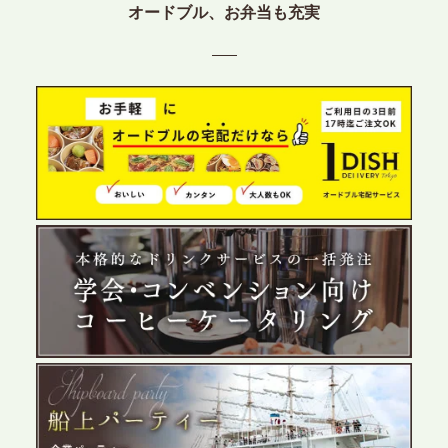
プレスリリースのご案内｜ケータリングのセカンド
オードブル、お弁当も充実
テーブル、東京都中央区に支社を新設。都内３拠点
目の展開で、拡大する出張パーティー・ケータリン
グ需要へシームレスに対応
2026.6.4
プレスリリースのご案内｜夏の社内親睦が、配属後
の離職防止に。オフィスや会議室で縁日気分を味わ
う「お祭りケータリング」の提供を開始
2026.5.29
プレスリリースのご案内｜ケータリングのセカンド
テーブル、群馬前橋支社を設立。再開発やオフィス
展開が進む前橋エリアの企業ニーズに応え、高品質
なサービスで各種イベント・懇親会をサポート
2026.5.27
プレスリリースのご案内｜ケータリングのセカンド