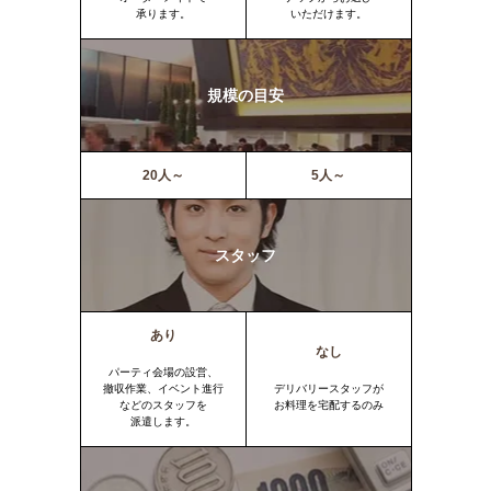
承ります。
いただけます。
規模の目安
20人～
5人～
スタッフ
あり
なし
パーティ会場の設営、
撤収作業、イベント進行
デリバリースタッフが
などのスタッフを
お料理を宅配するのみ
派遣します。