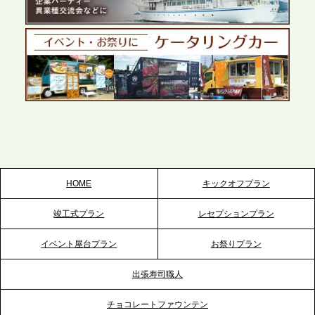
テーブル、千葉本社を新設。幕張・舞浜の大型イベ
ントから主要都市の社内懇親会まで、現地拠点を活
かしたスムーズな対応を展開
2026.5.22
プレスリリースのご案内｜ケータリングのセカンド
テーブル、栃木宇都宮支社を新設。北関東・栃木エ
リアのパーティー需要に応え、地域密着型のサービ
スを拡充へ
HOME
キックオフプラン
2026.5.20
竣工式プラン
レセプションプラン
プレスリリースのご案内｜ケータリングのセカンド
テーブル、神戸本社を新たに設立。地域密着のサー
イベント屋台プラン
お祭りプラン
ビス向上と共に、西宮の調理拠点との連携を強化
出張寿司職人
2026.5.12
チョコレートファウンテン
プレスリリースのご案内｜ケータリングのセカンド