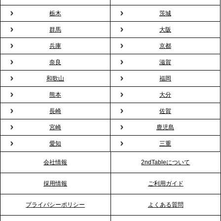
用が前年比4倍に急増。オフィスに桜が届く福利厚生
栃木
茨城
の新定番
群馬
大阪
兵庫
京都
2026.2.13
プレスリリースのご案内｜オフィスが「１日限定の
奈良
滋賀
バー」に！福利厚生・社内交流を格上げする《出張
和歌山
福岡
バーテンダー》サービスを開始
熊本
大分
2026.1.26
長崎
佐賀
プレスリリースのご案内｜もう「義理チョコ」で悩
宮崎
鹿児島
まない。職場のバレンタインをケータリングで“福利
愛知
三重
厚生”化。採用にも効く新スタイルを提案
会社情報
2ndTableについて
2026.1.23
採用情報
ご利用ガイド
RKB毎日放送「RKB NEWS」で、2ndTable「恵方
巻きケータリング」が紹介されました
プライバシーポリシー
よくある質問