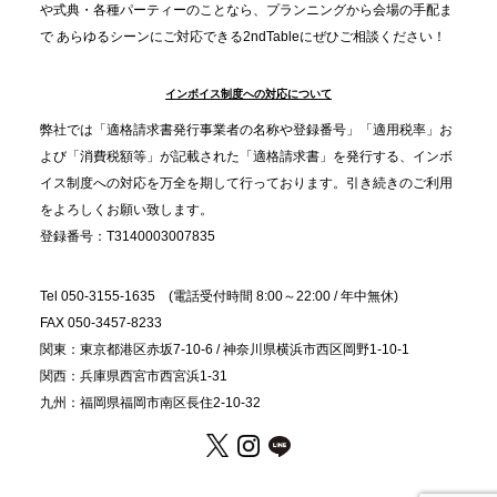
分”の時代へ。法人注文が前年比5倍に伸びた「宅配
や式典・各種パーティーのことなら、プランニングから会場の手配ま
で あらゆるシーンにご対応できる2ndTableにぜひご相談ください！
オードブル」が提案する、新しい乾杯文化
インボイス制度への対応について
2025.11.5
プレスリリースのご案内｜職場で完結する“忘年会・
弊社では「適格請求書発行事業者の名称や登録番号」「適用税率」お
納会ケータリング”が人気。幹事負担を軽減し、社内
よび「消費税額等」が記載された「適格請求書」を発行する、インボ
コミュニケーションを促進
イス制度への対応を万全を期して行っております。引き続きのご利用
をよろしくお願い致します。
登録番号：T3140003007835
Tel 050-3155-1635 (電話受付時間 8:00～22:00 / 年中無休)
FAX 050-3457-8233
関東：東京都港区赤坂7-10-6 / 神奈川県横浜市西区岡野1-10-1
関西：兵庫県西宮市西宮浜1-31
九州：福岡県福岡市南区長住2-10-32