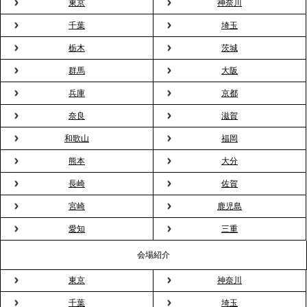
東京
神奈川
千葉
埼玉
2026.3.23
プレスリリースのご案内｜入社式の“そのまま懇親
栃木
茨城
会”が企業で広がる。 新入社員の交流を支える『オフ
群馬
大阪
ィスケータリング』という新しい活用法
兵庫
京都
奈良
滋賀
2026.3.20
NHK「ニュースウオッチ9」で、2ndTable「室内花
和歌山
福岡
見」が紹介されました
熊本
大分
長崎
佐賀
2026.3.16
宮崎
鹿児島
プレスリリースのご案内｜2026年、春の親睦は「花
粉レス」な室内花見。福利厚生としても注目され
愛知
三重
る、快適で新しいお花見体験
会場紹介
東京
神奈川
2026.3.5
プレスリリースのご案内｜「室内お花見」の法人利
千葉
埼玉