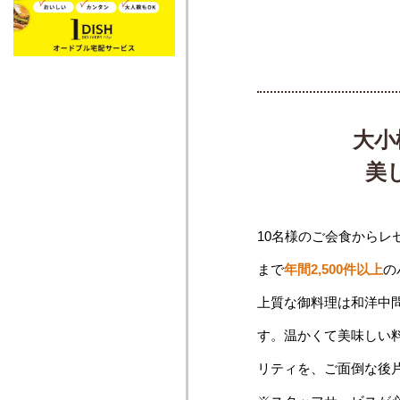
大小
美
10名様のご会食からレ
まで
年間2,500件以上
の
上質な御料理は和洋中
す。温かくて美味しい
リティを、ご面倒な後