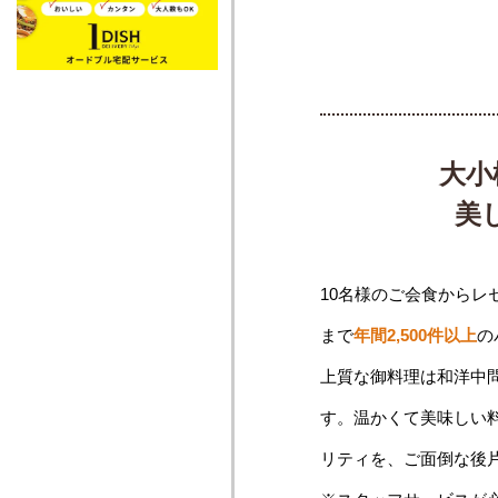
大小
美
10名様のご会食からレ
まで
年間2,500件以上
の
上質な御料理は和洋中
す。温かくて美味しい
リティを、ご面倒な後