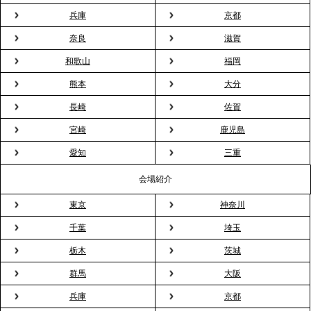
ィスケータリング』という新しい活用法
兵庫
京都
奈良
滋賀
2026.3.20
NHK「ニュースウオッチ9」で、2ndTable「室内花
和歌山
福岡
見」が紹介されました
熊本
大分
長崎
佐賀
2026.3.16
宮崎
鹿児島
プレスリリースのご案内｜2026年、春の親睦は「花
粉レス」な室内花見。福利厚生としても注目され
愛知
三重
る、快適で新しいお花見体験
会場紹介
東京
神奈川
2026.3.5
プレスリリースのご案内｜「室内お花見」の法人利
千葉
埼玉
用が前年比4倍に急増。オフィスに桜が届く福利厚生
栃木
茨城
の新定番
群馬
大阪
兵庫
京都
2026.2.13