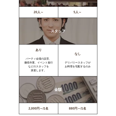
20人～
5人～
スタッフ
あり
なし
パーティ会場の設営、
撤収作業、イベント進行
デリバリースタッフが
などのスタッフを
お料理を宅配するのみ
派遣します。
金額
2,000円～/1名
880円～/1名