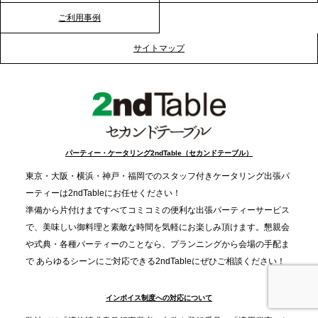
ご利用事例
2025.12.12
プレスリリースのご案内｜クリスマス支援の現場を
サイトマップ
支える。ケータリングのセカンド テーブルが「HIGH
FIVE CHRISTMAS 2025」の梱包ボランティアへ食
事提供を実施へ
2025.12.9
TBS「Nスタ」で、2ndTable「1DISH」が紹介され
パーティー・ケータリング2ndTable（セカンドテーブル）
ました
東京・大阪・横浜・神戸・福岡でのスタッフ付きケータリング出張パ
ーティーは2ndTableにお任せください！
2025.11.21
準備から片付けまですべてコミコミの便利な出張パーティーサービス
プレスリリースのご案内｜忘年会は“移動時間ゼロ
で、美味しい御料理と素敵な時間を気軽にお楽しみ頂けます。懇親会
分”の時代へ。法人注文が前年比5倍に伸びた「宅配
や式典・各種パーティーのことなら、プランニングから会場の手配ま
で あらゆるシーンにご対応できる2ndTableにぜひご相談ください！
オードブル」が提案する、新しい乾杯文化
インボイス制度への対応について
2025.11.5