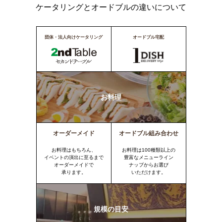
ケータリングとオードブルの違いについて
団体・法人向けケータリング
オードブル宅配
お料理
オーダーメイド
オードブル組み合わせ
お料理はもちろん、
お料理は100種類以上の
イベントの演出に至るまで
豊富なメニューライン
オーダーメイドで
ナップからお選び
承ります。
いただけます。
規模の目安