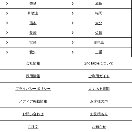
プレスリリースのご案内｜オフィスが「１日限定の
奈良
滋賀
バー」に！福利厚生・社内交流を格上げする《出張
和歌山
福岡
バーテンダー》サービスを開始
熊本
大分
2026.1.26
長崎
佐賀
プレスリリースのご案内｜もう「義理チョコ」で悩
宮崎
鹿児島
まない。職場のバレンタインをケータリングで“福利
愛知
三重
厚生”化。採用にも効く新スタイルを提案
会社情報
2ndTableについて
2026.1.23
採用情報
ご利用ガイド
RKB毎日放送「RKB NEWS」で、2ndTable「恵方
巻きケータリング」が紹介されました
プライバシーポリシー
よくある質問
メディア掲載情報
お客様の声
2026.1.20
プレスリリースのご案内｜節分がオフィスを変え
お問い合わせ
お見積もり
る？「恵方巻きケータリング」で、社内コミュニケ
ーションを活性化
ご注文
お知らせ