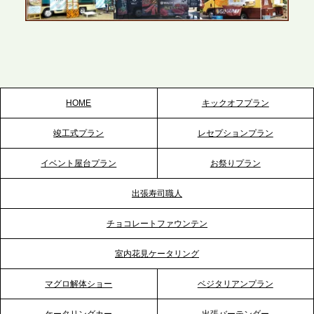
2026.5.22
プレスリリースのご案内｜ケータリングのセカンド
テーブル、栃木宇都宮支社を新設。北関東・栃木エ
リアのパーティー需要に応え、地域密着型のサービ
スを拡充へ
HOME
キックオフプラン
2026.5.20
竣工式プラン
レセプションプラン
プレスリリースのご案内｜ケータリングのセカンド
テーブル、神戸本社を新たに設立。地域密着のサー
イベント屋台プラン
お祭りプラン
ビス向上と共に、西宮の調理拠点との連携を強化
出張寿司職人
2026.5.12
チョコレートファウンテン
プレスリリースのご案内｜ケータリングのセカンド
テーブル、埼玉大宮支社を新設。埼玉エリアのパー
室内花見ケータリング
ティー需要に応え、地域密着型のサービスを強化
マグロ解体ショー
ベジタリアンプラン
2026.4.21