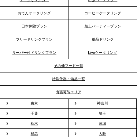
ケータリングカー
出張バーテンダー
プレスリリースのご案内｜「温かな食」が会話のス
イッチに。新入社員研修で《食体験としてのケータ
おでんケータリング
コーヒーケータリング
リング》が注目される理由
日本体験プラン
船上パーティープラン
2026.4.20
フリードリンクプラン
単品ドリンク
プレスリリースのご案内｜ケータリングのセカンド
テーブル、横浜事務所を新設。神奈川エリアのサー
サーバー付ドリンクプラン
Liveケータリング
ビス提供体制を強化し、質の高い「場づくり」をサ
ポート
その他フード一覧
特殊什器・備品一覧
2026.3.31
TBS「Nスタ」で、2ndTable「1DISH」の花見オー
出張可能エリア
ドブルが紹介されました
東京
神奈川
千葉
埼玉
2026.3.23
プレスリリースのご案内｜入社式の“そのまま懇親
栃木
茨城
会”が企業で広がる。 新入社員の交流を支える『オフ
群馬
大阪