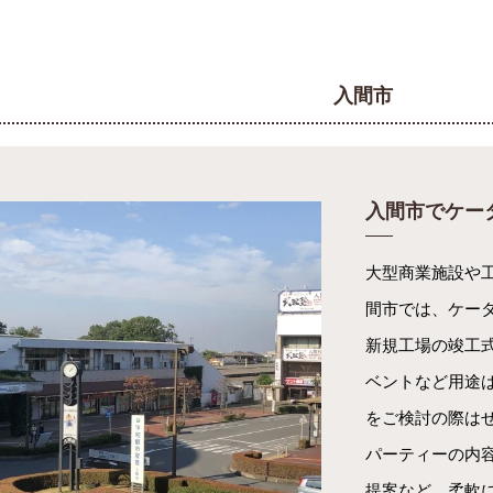
入間市
入間市でケータ
大型商業施設や
間市では、ケー
新規工場の竣工式
ベントなど用途
をご検討の際は
パーティーの内
提案など、柔軟