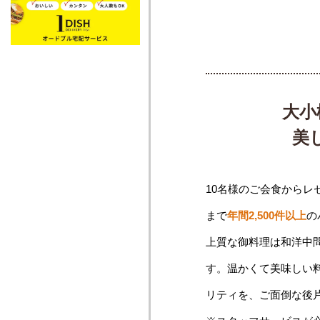
大小
美
10名様のご会食からレ
まで
年間2,500件以上
の
上質な御料理は和洋中
す。温かくて美味しい
リティを、ご面倒な後