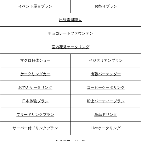
テーブル、神戸本社を新たに設立。地域密着のサー
イベント屋台プラン
お祭りプラン
ビス向上と共に、西宮の調理拠点との連携を強化
出張寿司職人
2026.5.12
チョコレートファウンテン
プレスリリースのご案内｜ケータリングのセカンド
テーブル、埼玉大宮支社を新設。埼玉エリアのパー
室内花見ケータリング
ティー需要に応え、地域密着型のサービスを強化
マグロ解体ショー
ベジタリアンプラン
2026.4.21
ケータリングカー
出張バーテンダー
プレスリリースのご案内｜「温かな食」が会話のス
イッチに。新入社員研修で《食体験としてのケータ
おでんケータリング
コーヒーケータリング
リング》が注目される理由
日本体験プラン
船上パーティープラン
2026.4.20
フリードリンクプラン
単品ドリンク
プレスリリースのご案内｜ケータリングのセカンド
テーブル、横浜事務所を新設。神奈川エリアのサー
サーバー付ドリンクプラン
Liveケータリング
ビス提供体制を強化し、質の高い「場づくり」をサ