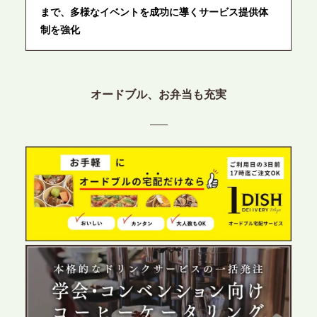
まで、多様なイベントを成功に導くサービス提供体
制を強化
2026.6.12
プレスリリースのご案内｜ケータリングのセカンド
オードブル、お弁当も充実
テーブル、東京都中央区に支社を新設。都内３拠点
目の展開で、拡大する出張パーティー・ケータリン
グ需要へシームレスに対応
2026.6.4
プレスリリースのご案内｜夏の社内親睦が、配属後
の離職防止に。オフィスや会議室で縁日気分を味わ
う「お祭りケータリング」の提供を開始
2026.5.29
プレスリリースのご案内｜ケータリングのセカンド
テーブル、群馬前橋支社を設立。再開発やオフィス