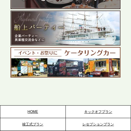
展開が進む前橋エリアの企業ニーズに応え、高品質
なサービスで各種イベント・懇親会をサポート
2026.5.27
プレスリリースのご案内｜ケータリングのセカンド
テーブル、千葉本社を新設。幕張・舞浜の大型イベ
ントから主要都市の社内懇親会まで、現地拠点を活
かしたスムーズな対応を展開
2026.5.22
プレスリリースのご案内｜ケータリングのセカンド
テーブル、栃木宇都宮支社を新設。北関東・栃木エ
リアのパーティー需要に応え、地域密着型のサービ
スを拡充へ
HOME
キックオフプラン
2026.5.20
竣工式プラン
レセプションプラン
プレスリリースのご案内｜ケータリングのセカンド