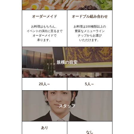
オーダーメイド
オードブル組み合わせ
お料理はもちろん、
お料理は100種類以上の
イベントの演出に至るまで
豊富なメニューライン
オーダーメイドで
ナップからお選び
承ります。
いただけます。
規模の目安
20人～
5人～
スタッフ
あり
なし