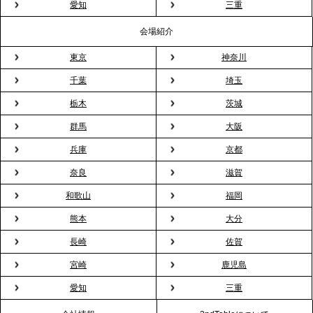
粉レス」な室内花見。福利厚生としても注目され
愛知
三重
る、快適で新しいお花見体験
会場紹介
東京
神奈川
2026.3.5
プレスリリースのご案内｜「室内お花見」の法人利
千葉
埼玉
用が前年比4倍に急増。オフィスに桜が届く福利厚生
栃木
茨城
の新定番
群馬
大阪
兵庫
京都
2026.2.13
プレスリリースのご案内｜オフィスが「１日限定の
奈良
滋賀
バー」に！福利厚生・社内交流を格上げする《出張
和歌山
福岡
バーテンダー》サービスを開始
熊本
大分
2026.1.26
長崎
佐賀
プレスリリースのご案内｜もう「義理チョコ」で悩
宮崎
鹿児島
まない。職場のバレンタインをケータリングで“福利
愛知
三重
厚生”化。採用にも効く新スタイルを提案