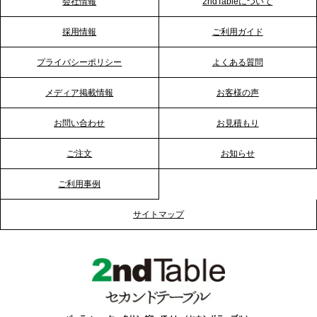
会社情報
2ndTableについて
2026.1.23
採用情報
ご利用ガイド
RKB毎日放送「RKB NEWS」で、2ndTable「恵方
巻きケータリング」が紹介されました
プライバシーポリシー
よくある質問
メディア掲載情報
お客様の声
2026.1.20
プレスリリースのご案内｜節分がオフィスを変え
お問い合わせ
お見積もり
る？「恵方巻きケータリング」で、社内コミュニケ
ーションを活性化
ご注文
お知らせ
ご利用事例
2025.12.12
プレスリリースのご案内｜クリスマス支援の現場を
サイトマップ
支える。ケータリングのセカンド テーブルが「HIGH
FIVE CHRISTMAS 2025」の梱包ボランティアへ食
事提供を実施へ
2025.12.9
TBS「Nスタ」で、2ndTable「1DISH」が紹介され