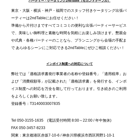
パーティー・ケータリング2ndTable（セカンドテーブル）
ました
東京・大阪・横浜・神戸・福岡でのスタッフ付きケータリング出張パ
ーティーは2ndTableにお任せください！
2025.11.21
準備から片付けまですべてコミコミの便利な出張パーティーサービス
プレスリリースのご案内｜忘年会は“移動時間ゼロ
で、美味しい御料理と素敵な時間を気軽にお楽しみ頂けます。懇親会
分”の時代へ。法人注文が前年比5倍に伸びた「宅配
や式典・各種パーティーのことなら、プランニングから会場の手配ま
で あらゆるシーンにご対応できる2ndTableにぜひご相談ください！
オードブル」が提案する、新しい乾杯文化
インボイス制度への対応について
2025.11.5
プレスリリースのご案内｜職場で完結する“忘年会・
弊社では「適格請求書発行事業者の名称や登録番号」「適用税率」お
納会ケータリング”が人気。幹事負担を軽減し、社内
よび「消費税額等」が記載された「適格請求書」を発行する、インボ
コミュニケーションを促進
イス制度への対応を万全を期して行っております。引き続きのご利用
をよろしくお願い致します。
登録番号：T3140003007835
Tel 050-3155-1635 (電話受付時間 8:00～22:00 / 年中無休)
FAX 050-3457-8233
関東：東京都港区赤坂7-10-6 / 神奈川県横浜市西区岡野1-10-1