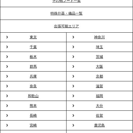
ポート
その他フード一覧
特殊什器・備品一覧
2026.3.31
TBS「Nスタ」で、2ndTable「1DISH」の花見オー
出張可能エリア
ドブルが紹介されました
東京
神奈川
千葉
埼玉
2026.3.23
プレスリリースのご案内｜入社式の“そのまま懇親
栃木
茨城
会”が企業で広がる。 新入社員の交流を支える『オフ
群馬
大阪
ィスケータリング』という新しい活用法
兵庫
京都
奈良
滋賀
2026.3.20
NHK「ニュースウオッチ9」で、2ndTable「室内花
和歌山
福岡
見」が紹介されました
熊本
大分
長崎
佐賀
2026.3.16
宮崎
鹿児島
プレスリリースのご案内｜2026年、春の親睦は「花