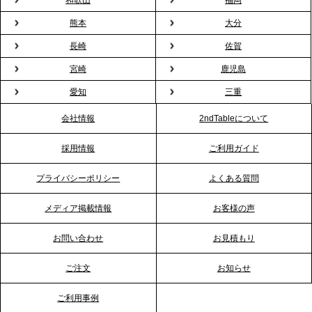
和歌山
福岡
バーテンダー》サービスを開始
熊本
大分
2026.1.26
長崎
佐賀
プレスリリースのご案内｜もう「義理チョコ」で悩
宮崎
鹿児島
まない。職場のバレンタインをケータリングで“福利
愛知
三重
厚生”化。採用にも効く新スタイルを提案
会社情報
2ndTableについて
2026.1.23
採用情報
ご利用ガイド
RKB毎日放送「RKB NEWS」で、2ndTable「恵方
巻きケータリング」が紹介されました
プライバシーポリシー
よくある質問
メディア掲載情報
お客様の声
2026.1.20
プレスリリースのご案内｜節分がオフィスを変え
お問い合わせ
お見積もり
る？「恵方巻きケータリング」で、社内コミュニケ
ーションを活性化
ご注文
お知らせ
ご利用事例
2025.12.12