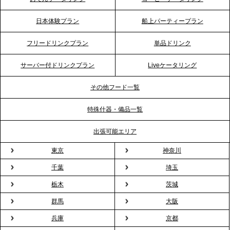
リング》が注目される理由
日本体験プラン
船上パーティープラン
2026.4.20
フリードリンクプラン
単品ドリンク
プレスリリースのご案内｜ケータリングのセカンド
テーブル、横浜事務所を新設。神奈川エリアのサー
サーバー付ドリンクプラン
Liveケータリング
ビス提供体制を強化し、質の高い「場づくり」をサ
ポート
その他フード一覧
特殊什器・備品一覧
2026.3.31
TBS「Nスタ」で、2ndTable「1DISH」の花見オー
出張可能エリア
ドブルが紹介されました
東京
神奈川
千葉
埼玉
2026.3.23
プレスリリースのご案内｜入社式の“そのまま懇親
栃木
茨城
会”が企業で広がる。 新入社員の交流を支える『オフ
群馬
大阪
ィスケータリング』という新しい活用法
兵庫
京都