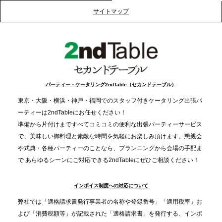
プレスリリースのご案内｜クリスマス支援の現場を
サイトマップ
支える。ケータリングのセカンド テーブルが「HIGH
FIVE CHRISTMAS 2025」の梱包ボランティアへ食
事提供を実施へ
2025.12.9
TBS「Nスタ」で、2ndTable「1DISH」が紹介され
パーティー・ケータリング2ndTable（セカンドテーブル）
ました
東京・大阪・横浜・神戸・福岡でのスタッフ付きケータリング出張パ
ーティーは2ndTableにお任せください！
2025.11.21
準備から片付けまですべてコミコミの便利な出張パーティーサービス
プレスリリースのご案内｜忘年会は“移動時間ゼロ
で、美味しい御料理と素敵な時間を気軽にお楽しみ頂けます。懇親会
分”の時代へ。法人注文が前年比5倍に伸びた「宅配
や式典・各種パーティーのことなら、プランニングから会場の手配ま
で あらゆるシーンにご対応できる2ndTableにぜひご相談ください！
オードブル」が提案する、新しい乾杯文化
インボイス制度への対応について
2025.11.5
プレスリリースのご案内｜職場で完結する“忘年会・
弊社では「適格請求書発行事業者の名称や登録番号」「適用税率」お
納会ケータリング”が人気。幹事負担を軽減し、社内
よび「消費税額等」が記載された「適格請求書」を発行する、インボ