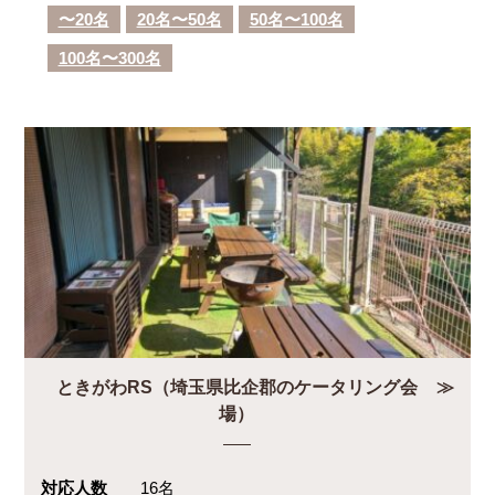
〜20名
20名〜50名
50名〜100名
100名〜300名
ときがわRS（埼玉県比企郡のケータリング会
場）
対応人数
16名