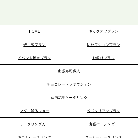
テーブル、栃木宇都宮支社を新設。北関東・栃木エ
リアのパーティー需要に応え、地域密着型のサービ
スを拡充へ
HOME
キックオフプラン
2026.5.20
竣工式プラン
レセプションプラン
プレスリリースのご案内｜ケータリングのセカンド
テーブル、神戸本社を新たに設立。地域密着のサー
イベント屋台プラン
お祭りプラン
ビス向上と共に、西宮の調理拠点との連携を強化
出張寿司職人
2026.5.12
チョコレートファウンテン
プレスリリースのご案内｜ケータリングのセカンド
テーブル、埼玉大宮支社を新設。埼玉エリアのパー
室内花見ケータリング
ティー需要に応え、地域密着型のサービスを強化
マグロ解体ショー
ベジタリアンプラン
2026.4.21
ケータリングカー
出張バーテンダー
プレスリリースのご案内｜「温かな食」が会話のス
イッチに。新入社員研修で《食体験としてのケータ
おでんケータリング
コーヒーケータリング