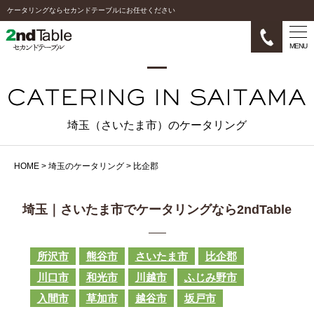
ケータリングならセカンドテーブルにお任せください
MENU
埼玉（さいたま市）のケータリング
HOME
>
埼玉のケータリング
>
比企郡
埼玉｜さいたま市でケータリングなら2ndTable
所沢市
熊谷市
さいたま市
比企郡
川口市
和光市
川越市
ふじみ野市
入間市
草加市
越谷市
坂戸市