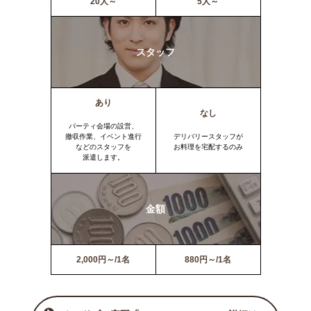
20人～
5人～
スタッフ
あり
なし
パーティ会場の設営、
撤収作業、イベント進行
デリバリースタッフが
などのスタッフを
お料理を宅配するのみ
派遣します。
金額
2,000円～/1名
880円～/1名