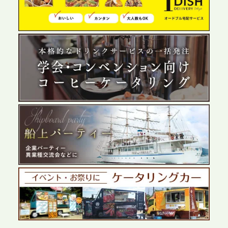
の離職防止に。オフィスや会議室で縁日気分を味わ
う「お祭りケータリング」の提供を開始
2026.5.29
プレスリリースのご案内｜ケータリングのセカンド
テーブル、群馬前橋支社を設立。再開発やオフィス
展開が進む前橋エリアの企業ニーズに応え、高品質
なサービスで各種イベント・懇親会をサポート
2026.5.27
プレスリリースのご案内｜ケータリングのセカンド
テーブル、千葉本社を新設。幕張・舞浜の大型イベ
ントから主要都市の社内懇親会まで、現地拠点を活
かしたスムーズな対応を展開
2026.5.22
プレスリリースのご案内｜ケータリングのセカンド