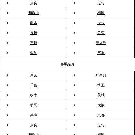
奈良
滋賀
2026.3.20
NHK「ニュースウオッチ9」で、2ndTable「室内花
和歌山
福岡
見」が紹介されました
熊本
大分
長崎
佐賀
2026.3.16
宮崎
鹿児島
プレスリリースのご案内｜2026年、春の親睦は「花
粉レス」な室内花見。福利厚生としても注目され
愛知
三重
る、快適で新しいお花見体験
会場紹介
東京
神奈川
2026.3.5
プレスリリースのご案内｜「室内お花見」の法人利
千葉
埼玉
用が前年比4倍に急増。オフィスに桜が届く福利厚生
栃木
茨城
の新定番
群馬
大阪
兵庫
京都
2026.2.13
プレスリリースのご案内｜オフィスが「１日限定の
奈良
滋賀
バー」に！福利厚生・社内交流を格上げする《出張