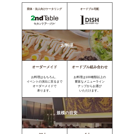
団体・法人向けケータリング
オードブル宅配
お料理
オーダーメイド
オードブル組み合わせ
お料理はもちろん、
お料理は100種類以上の
イベントの演出に至るまで
豊富なメニューライン
オーダーメイドで
ナップからお選び
承ります。
いただけます。
規模の目安