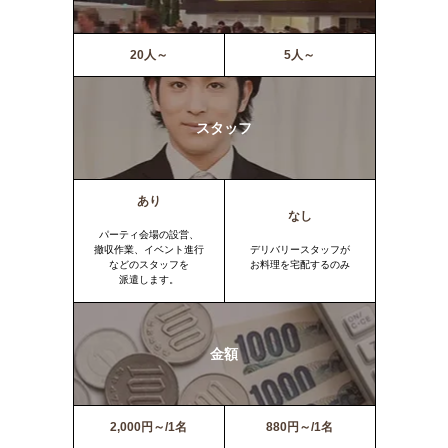
20人～
5人～
スタッフ
あり
なし
パーティ会場の設営、
撤収作業、イベント進行
デリバリースタッフが
などのスタッフを
お料理を宅配するのみ
派遣します。
金額
2,000円～/1名
880円～/1名