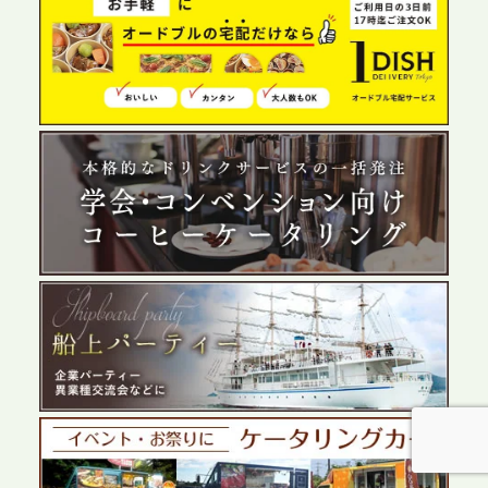
2026.6.4
プレスリリースのご案内｜夏の社内親睦が、配属後
の離職防止に。オフィスや会議室で縁日気分を味わ
う「お祭りケータリング」の提供を開始
2026.5.29
プレスリリースのご案内｜ケータリングのセカンド
テーブル、群馬前橋支社を設立。再開発やオフィス
展開が進む前橋エリアの企業ニーズに応え、高品質
なサービスで各種イベント・懇親会をサポート
2026.5.27
プレスリリースのご案内｜ケータリングのセカンド
テーブル、千葉本社を新設。幕張・舞浜の大型イベ
ントから主要都市の社内懇親会まで、現地拠点を活
かしたスムーズな対応を展開