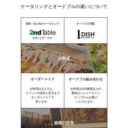
ケータリングとオードブルの違いについて
団体・法人向けケータリング
オードブル宅配
お料理
オーダーメイド
オードブル組み合わせ
お料理はもちろん、
お料理は100種類以上の
イベントの演出に至るまで
豊富なメニューライン
オーダーメイドで
ナップからお選び
承ります。
いただけます。
規模の目安