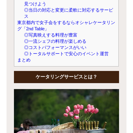
見つけよう
◎当日の対応と変更に柔軟に対応するサービ
ス
東京都内で女子会をするならオシャレケータリン
グ「2nd Table」
◎写真映えする料理が豊富
◎一流シェフの料理が楽しめる
◎コストパフォーマンスがいい
◎トータルサポートで安心のイベント運営
まとめ
ケータリングサービスとは？