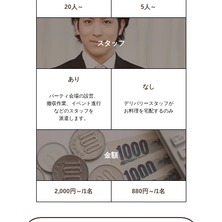
20人～
5人～
スタッフ
あり
なし
パーティ会場の設営、
撤収作業、イベント進行
デリバリースタッフが
などのスタッフを
お料理を宅配するのみ
派遣します。
金額
2,000円～/1名
880円～/1名