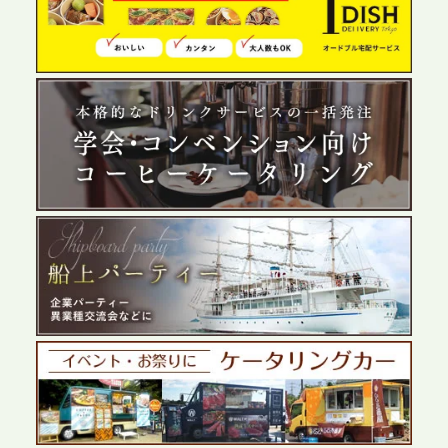
プレスリリースのご案内｜夏の社内親睦が、配属後
の離職防止に。オフィスや会議室で縁日気分を味わ
う「お祭りケータリング」の提供を開始
2026.5.29
プレスリリースのご案内｜ケータリングのセカンド
テーブル、群馬前橋支社を設立。再開発やオフィス
展開が進む前橋エリアの企業ニーズに応え、高品質
なサービスで各種イベント・懇親会をサポート
2026.5.27
プレスリリースのご案内｜ケータリングのセカンド
テーブル、千葉本社を新設。幕張・舞浜の大型イベ
ントから主要都市の社内懇親会まで、現地拠点を活
かしたスムーズな対応を展開
2026.5.22