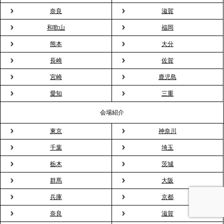
奈良
滋賀
2026.3.20
NHK「ニュースウオッチ9」で、2ndTable「室内花
和歌山
福岡
見」が紹介されました
熊本
大分
長崎
佐賀
2026.3.16
宮崎
鹿児島
プレスリリースのご案内｜2026年、春の親睦は「花
粉レス」な室内花見。福利厚生としても注目され
愛知
三重
る、快適で新しいお花見体験
会場紹介
東京
神奈川
2026.3.5
プレスリリースのご案内｜「室内お花見」の法人利
千葉
埼玉
用が前年比4倍に急増。オフィスに桜が届く福利厚生
栃木
茨城
の新定番
群馬
大阪
兵庫
京都
2026.2.13
プレスリリースのご案内｜オフィスが「１日限定の
奈良
滋賀
バー」に！福利厚生・社内交流を格上げする《出張