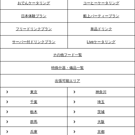
イッチに。新入社員研修で《食体験としてのケータ
おでんケータリング
コーヒーケータリング
リング》が注目される理由
日本体験プラン
船上パーティープラン
2026.4.20
フリードリンクプラン
単品ドリンク
プレスリリースのご案内｜ケータリングのセカンド
テーブル、横浜事務所を新設。神奈川エリアのサー
サーバー付ドリンクプラン
Liveケータリング
ビス提供体制を強化し、質の高い「場づくり」をサ
ポート
その他フード一覧
特殊什器・備品一覧
2026.3.31
TBS「Nスタ」で、2ndTable「1DISH」の花見オー
出張可能エリア
ドブルが紹介されました
東京
神奈川
千葉
埼玉
2026.3.23
プレスリリースのご案内｜入社式の“そのまま懇親
栃木
茨城
会”が企業で広がる。 新入社員の交流を支える『オフ
群馬
大阪
ィスケータリング』という新しい活用法
兵庫
京都