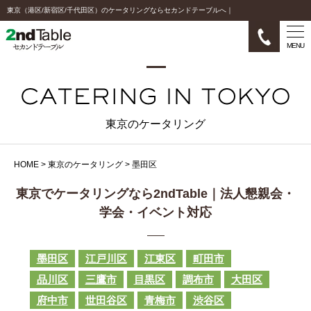
東京（港区/新宿区/千代田区）のケータリングならセカンドテーブルへ｜
MENU
東京のケータリング
HOME
>
東京のケータリング
>
墨田区
東京でケータリングなら2ndTable｜法人懇親会・
学会・イベント対応
墨田区
江戸川区
江東区
町田市
品川区
三鷹市
目黒区
調布市
大田区
府中市
世田谷区
青梅市
渋谷区