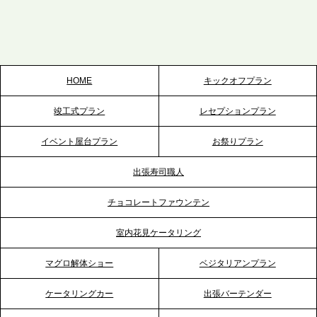
プレスリリースのご案内｜ケータリングのセカンド
テーブル、栃木宇都宮支社を新設。北関東・栃木エ
リアのパーティー需要に応え、地域密着型のサービ
スを拡充へ
HOME
キックオフプラン
2026.5.20
竣工式プラン
レセプションプラン
プレスリリースのご案内｜ケータリングのセカンド
テーブル、神戸本社を新たに設立。地域密着のサー
イベント屋台プラン
お祭りプラン
ビス向上と共に、西宮の調理拠点との連携を強化
出張寿司職人
2026.5.12
チョコレートファウンテン
プレスリリースのご案内｜ケータリングのセカンド
テーブル、埼玉大宮支社を新設。埼玉エリアのパー
室内花見ケータリング
ティー需要に応え、地域密着型のサービスを強化
マグロ解体ショー
ベジタリアンプラン
2026.4.21
ケータリングカー
出張バーテンダー
プレスリリースのご案内｜「温かな食」が会話のス