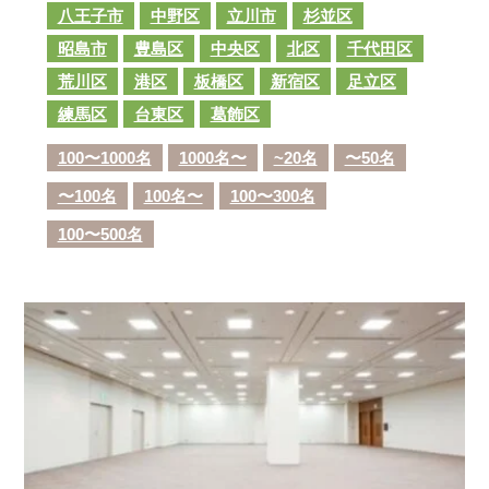
八王子市
中野区
立川市
杉並区
昭島市
豊島区
中央区
北区
千代田区
荒川区
港区
板橋区
新宿区
足立区
練馬区
台東区
葛飾区
100〜1000名
1000名〜
~20名
〜50名
〜100名
100名〜
100〜300名
100〜500名