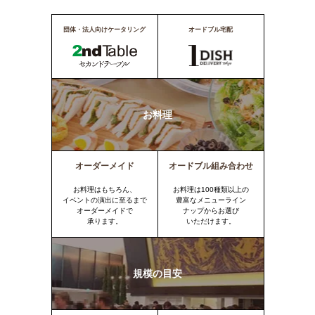
団体・法人向けケータリング
オードブル宅配
お料理
オーダーメイド
オードブル組み合わせ
お料理はもちろん、
お料理は100種類以上の
イベントの演出に至るまで
豊富なメニューライン
オーダーメイドで
ナップからお選び
承ります。
いただけます。
規模の目安