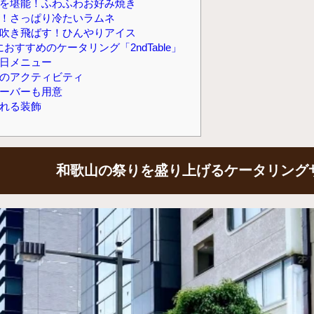
を堪能！ふわふわお好み焼き
！さっぱり冷たいラムネ
吹き飛ばす！ひんやりアイス
おすすめのケータリング「2ndTable」
日メニュー
のアクティビティ
ーバーも用意
れる装飾
和歌山の祭りを盛り上げるケータリング