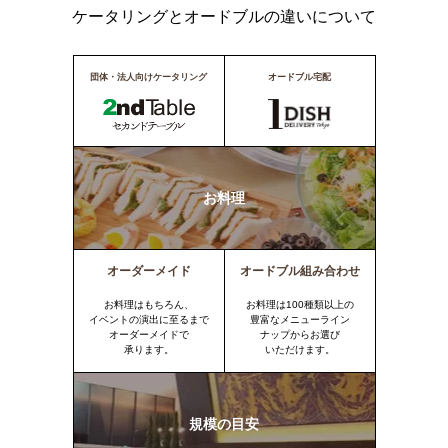
ケータリングとオードブルの違いについて
団体・法人向けケータリング
オードブル宅配
お料理
オーダーメイド
オードブル組み合わせ
お料理はもちろん、
お料理は100種類以上の
イベントの演出に至るまで
豊富なメニューライン
オーダーメイドで
ナップからお選び
承ります。
いただけます。
規模の目安