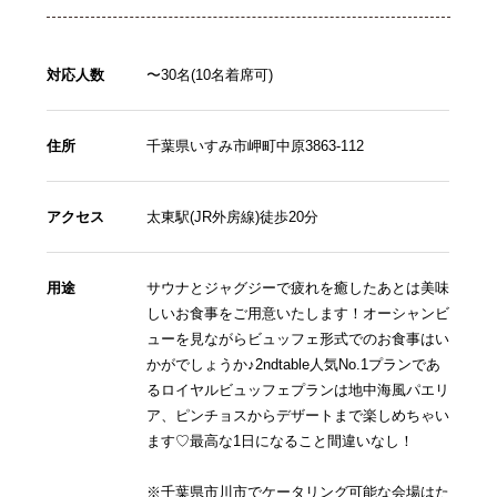
対応人数
〜30名(10名着席可)
住所
千葉県いすみ市岬町中原3863-112
アクセス
太東駅(JR外房線)徒歩20分
用途
サウナとジャグジーで疲れを癒したあとは美味
しいお食事をご用意いたします！オーシャンビ
ューを見ながらビュッフェ形式でのお食事はい
かがでしょうか♪2ndtable人気No.1プランであ
るロイヤルビュッフェプランは地中海風パエリ
ア、ピンチョスからデザートまで楽しめちゃい
ます♡最高な1日になること間違いなし！
※千葉県市川市でケータリング可能な会場はた