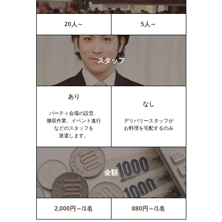
20人～
5人～
スタッフ
あり
なし
パーティ会場の設営、
撤収作業、イベント進行
デリバリースタッフが
などのスタッフを
お料理を宅配するのみ
派遣します。
金額
2,000円～/1名
880円～/1名