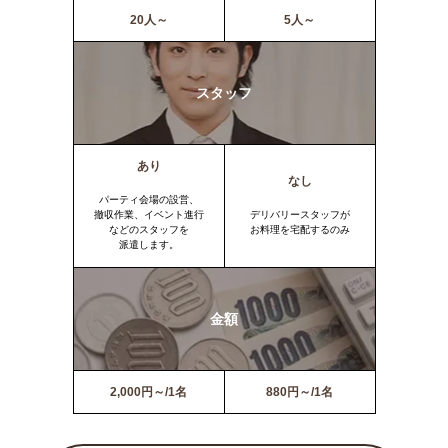
20人～
5人～
スタッフ
あり
なし
パーティ会場の設営、
撤収作業、イベント進行
デリバリースタッフが
などのスタッフを
お料理を宅配するのみ
派遣します。
金額
2,000円～/1名
880円～/1名