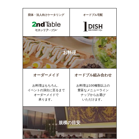
団体・法人向けケータリング
オードブル宅配
お料理
オーダーメイド
オードブル組み合わせ
お料理はもちろん、
お料理は100種類以上の
イベントの演出に至るまで
豊富なメニューライン
オーダーメイドで
ナップからお選び
承ります。
いただけます。
規模の目安