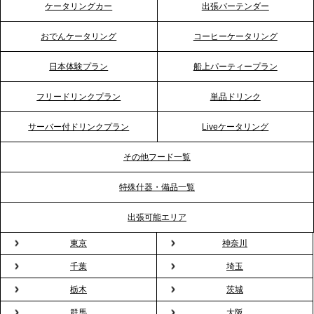
ケータリングカー
出張バーテンダー
プレスリリースのご案内｜「温かな食」が会話のス
イッチに。新入社員研修で《食体験としてのケータ
おでんケータリング
コーヒーケータリング
リング》が注目される理由
日本体験プラン
船上パーティープラン
2026.4.20
フリードリンクプラン
単品ドリンク
プレスリリースのご案内｜ケータリングのセカンド
テーブル、横浜事務所を新設。神奈川エリアのサー
サーバー付ドリンクプラン
Liveケータリング
ビス提供体制を強化し、質の高い「場づくり」をサ
ポート
その他フード一覧
特殊什器・備品一覧
2026.3.31
TBS「Nスタ」で、2ndTable「1DISH」の花見オー
出張可能エリア
ドブルが紹介されました
東京
神奈川
千葉
埼玉
2026.3.23
プレスリリースのご案内｜入社式の“そのまま懇親
栃木
茨城
会”が企業で広がる。 新入社員の交流を支える『オフ
群馬
大阪