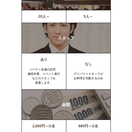
20人～
5人～
スタッフ
あり
なし
パーティ会場の設営、
撤収作業、イベント進行
デリバリースタッフが
などのスタッフを
お料理を宅配するのみ
派遣します。
金額
2,000円～/1名
880円～/1名