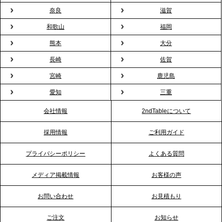
プレスリリースのご案内｜オフィスが「１日限定の
奈良
滋賀
バー」に！福利厚生・社内交流を格上げする《出張
和歌山
福岡
バーテンダー》サービスを開始
熊本
大分
2026.1.26
長崎
佐賀
プレスリリースのご案内｜もう「義理チョコ」で悩
宮崎
鹿児島
まない。職場のバレンタインをケータリングで“福利
愛知
三重
厚生”化。採用にも効く新スタイルを提案
会社情報
2ndTableについて
2026.1.23
採用情報
ご利用ガイド
RKB毎日放送「RKB NEWS」で、2ndTable「恵方
巻きケータリング」が紹介されました
プライバシーポリシー
よくある質問
メディア掲載情報
お客様の声
2026.1.20
プレスリリースのご案内｜節分がオフィスを変え
お問い合わせ
お見積もり
る？「恵方巻きケータリング」で、社内コミュニケ
ーションを活性化
ご注文
お知らせ