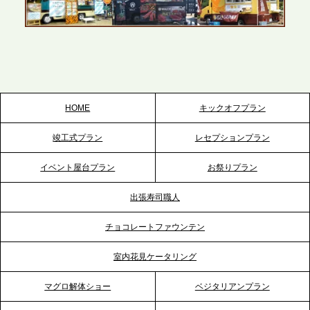
2026.5.22
プレスリリースのご案内｜ケータリングのセカンド
テーブル、栃木宇都宮支社を新設。北関東・栃木エ
リアのパーティー需要に応え、地域密着型のサービ
スを拡充へ
HOME
キックオフプラン
2026.5.20
竣工式プラン
レセプションプラン
プレスリリースのご案内｜ケータリングのセカンド
テーブル、神戸本社を新たに設立。地域密着のサー
イベント屋台プラン
お祭りプラン
ビス向上と共に、西宮の調理拠点との連携を強化
出張寿司職人
2026.5.12
チョコレートファウンテン
プレスリリースのご案内｜ケータリングのセカンド
テーブル、埼玉大宮支社を新設。埼玉エリアのパー
室内花見ケータリング
ティー需要に応え、地域密着型のサービスを強化
マグロ解体ショー
ベジタリアンプラン
2026.4.21