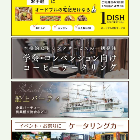
2026.6.4
プレスリリースのご案内｜夏の社内親睦が、配属後
の離職防止に。オフィスや会議室で縁日気分を味わ
う「お祭りケータリング」の提供を開始
2026.5.29
プレスリリースのご案内｜ケータリングのセカンド
テーブル、群馬前橋支社を設立。再開発やオフィス
展開が進む前橋エリアの企業ニーズに応え、高品質
なサービスで各種イベント・懇親会をサポート
2026.5.27
プレスリリースのご案内｜ケータリングのセカンド
テーブル、千葉本社を新設。幕張・舞浜の大型イベ
ントから主要都市の社内懇親会まで、現地拠点を活
かしたスムーズな対応を展開