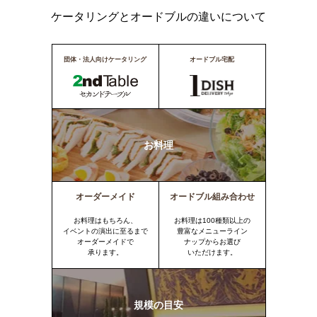
ケータリングとオードブルの違いについて
団体・法人向けケータリング
オードブル宅配
お料理
オーダーメイド
オードブル組み合わせ
お料理はもちろん、
お料理は100種類以上の
イベントの演出に至るまで
豊富なメニューライン
オーダーメイドで
ナップからお選び
承ります。
いただけます。
規模の目安