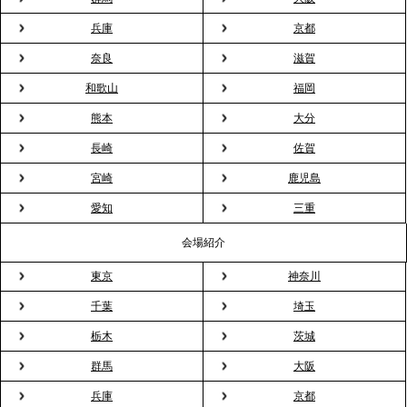
ィスケータリング』という新しい活用法
兵庫
京都
奈良
滋賀
2026.3.20
NHK「ニュースウオッチ9」で、2ndTable「室内花
和歌山
福岡
見」が紹介されました
熊本
大分
長崎
佐賀
2026.3.16
宮崎
鹿児島
プレスリリースのご案内｜2026年、春の親睦は「花
粉レス」な室内花見。福利厚生としても注目され
愛知
三重
る、快適で新しいお花見体験
会場紹介
東京
神奈川
2026.3.5
プレスリリースのご案内｜「室内お花見」の法人利
千葉
埼玉
用が前年比4倍に急増。オフィスに桜が届く福利厚生
栃木
茨城
の新定番
群馬
大阪
兵庫
京都
2026.2.13