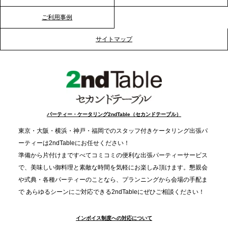
ご利用事例
2025.12.12
プレスリリースのご案内｜クリスマス支援の現場を
サイトマップ
支える。ケータリングのセカンド テーブルが「HIGH
FIVE CHRISTMAS 2025」の梱包ボランティアへ食
事提供を実施へ
2025.12.9
TBS「Nスタ」で、2ndTable「1DISH」が紹介され
パーティー・ケータリング2ndTable（セカンドテーブル）
ました
東京・大阪・横浜・神戸・福岡でのスタッフ付きケータリング出張パ
ーティーは2ndTableにお任せください！
2025.11.21
準備から片付けまですべてコミコミの便利な出張パーティーサービス
プレスリリースのご案内｜忘年会は“移動時間ゼロ
で、美味しい御料理と素敵な時間を気軽にお楽しみ頂けます。懇親会
分”の時代へ。法人注文が前年比5倍に伸びた「宅配
や式典・各種パーティーのことなら、プランニングから会場の手配ま
で あらゆるシーンにご対応できる2ndTableにぜひご相談ください！
オードブル」が提案する、新しい乾杯文化
インボイス制度への対応について
2025.11.5