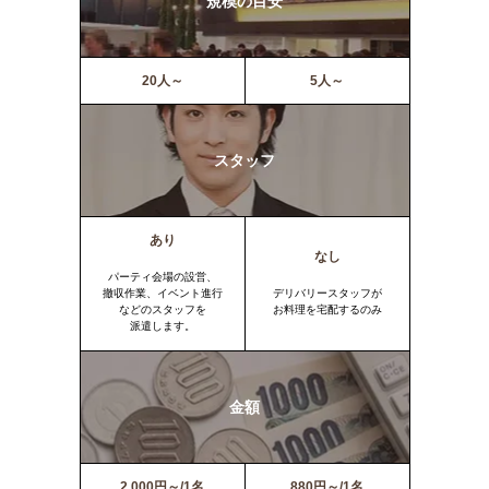
規模の目安
20人～
5人～
スタッフ
あり
なし
パーティ会場の設営、
撤収作業、イベント進行
デリバリースタッフが
などのスタッフを
お料理を宅配するのみ
派遣します。
金額
2,000円～/1名
880円～/1名