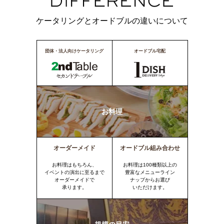
ケータリングとオードブルの違いについて
団体・法人向けケータリング
オードブル宅配
お料理
オーダーメイド
オードブル組み合わせ
お料理はもちろん、
お料理は100種類以上の
イベントの演出に至るまで
豊富なメニューライン
オーダーメイドで
ナップからお選び
承ります。
いただけます。