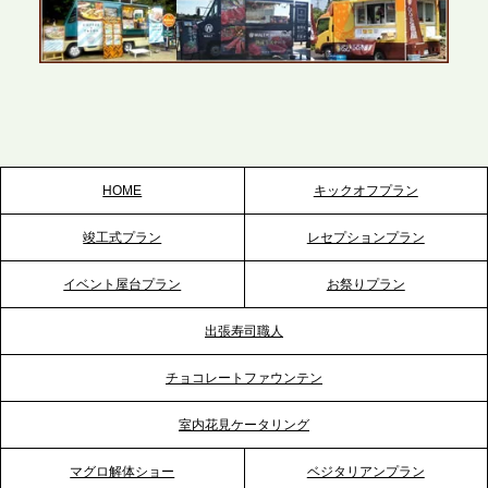
2026.5.22
プレスリリースのご案内｜ケータリングのセカンド
テーブル、栃木宇都宮支社を新設。北関東・栃木エ
リアのパーティー需要に応え、地域密着型のサービ
スを拡充へ
HOME
キックオフプラン
2026.5.20
竣工式プラン
レセプションプラン
プレスリリースのご案内｜ケータリングのセカンド
テーブル、神戸本社を新たに設立。地域密着のサー
イベント屋台プラン
お祭りプラン
ビス向上と共に、西宮の調理拠点との連携を強化
出張寿司職人
2026.5.12
チョコレートファウンテン
プレスリリースのご案内｜ケータリングのセカンド
テーブル、埼玉大宮支社を新設。埼玉エリアのパー
室内花見ケータリング
ティー需要に応え、地域密着型のサービスを強化
マグロ解体ショー
ベジタリアンプラン