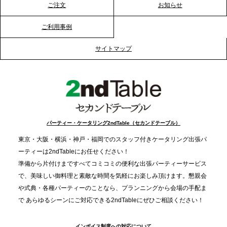
ーションを活性化
ご注文
お知らせ
ご利用事例
2025.12.12
プレスリリースのご案内｜クリスマス支援の現場を
サイトマップ
支える。ケータリングのセカンド テーブルが「HIGH
FIVE CHRISTMAS 2025」の梱包ボランティアへ食
事提供を実施へ
2025.12.9
TBS「Nスタ」で、2ndTable「1DISH」が紹介され
パーティー・ケータリング2ndTable（セカンドテーブル）
ました
東京・大阪・横浜・神戸・福岡でのスタッフ付きケータリング出張パ
ーティーは2ndTableにお任せください！
2025.11.21
準備から片付けまですべてコミコミの便利な出張パーティーサービス
プレスリリースのご案内｜忘年会は“移動時間ゼロ
で、美味しい御料理と素敵な時間を気軽にお楽しみ頂けます。懇親会
分”の時代へ。法人注文が前年比5倍に伸びた「宅配
や式典・各種パーティーのことなら、プランニングから会場の手配ま
で あらゆるシーンにご対応できる2ndTableにぜひご相談ください！
オードブル」が提案する、新しい乾杯文化
インボイス制度への対応について