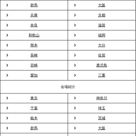
会”が企業で広がる。 新入社員の交流を支える『オフ
群馬
大阪
ィスケータリング』という新しい活用法
兵庫
京都
奈良
滋賀
2026.3.20
NHK「ニュースウオッチ9」で、2ndTable「室内花
和歌山
福岡
見」が紹介されました
熊本
大分
長崎
佐賀
2026.3.16
宮崎
鹿児島
プレスリリースのご案内｜2026年、春の親睦は「花
粉レス」な室内花見。福利厚生としても注目され
愛知
三重
る、快適で新しいお花見体験
会場紹介
東京
神奈川
2026.3.5
プレスリリースのご案内｜「室内お花見」の法人利
千葉
埼玉
用が前年比4倍に急増。オフィスに桜が届く福利厚生
栃木
茨城
の新定番
群馬
大阪