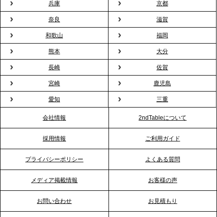
兵庫
京都
2026.2.13
プレスリリースのご案内｜オフィスが「１日限定の
奈良
滋賀
バー」に！福利厚生・社内交流を格上げする《出張
和歌山
福岡
バーテンダー》サービスを開始
熊本
大分
2026.1.26
長崎
佐賀
プレスリリースのご案内｜もう「義理チョコ」で悩
宮崎
鹿児島
まない。職場のバレンタインをケータリングで“福利
愛知
三重
厚生”化。採用にも効く新スタイルを提案
会社情報
2ndTableについて
2026.1.23
採用情報
ご利用ガイド
RKB毎日放送「RKB NEWS」で、2ndTable「恵方
巻きケータリング」が紹介されました
プライバシーポリシー
よくある質問
メディア掲載情報
お客様の声
2026.1.20
プレスリリースのご案内｜節分がオフィスを変え
お問い合わせ
お見積もり
る？「恵方巻きケータリング」で、社内コミュニケ