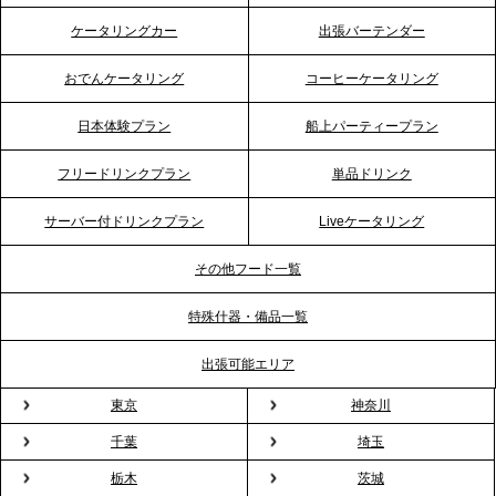
2026.4.21
ケータリングカー
出張バーテンダー
プレスリリースのご案内｜「温かな食」が会話のス
イッチに。新入社員研修で《食体験としてのケータ
おでんケータリング
コーヒーケータリング
リング》が注目される理由
日本体験プラン
船上パーティープラン
2026.4.20
フリードリンクプラン
単品ドリンク
プレスリリースのご案内｜ケータリングのセカンド
テーブル、横浜事務所を新設。神奈川エリアのサー
サーバー付ドリンクプラン
Liveケータリング
ビス提供体制を強化し、質の高い「場づくり」をサ
ポート
その他フード一覧
特殊什器・備品一覧
2026.3.31
TBS「Nスタ」で、2ndTable「1DISH」の花見オー
出張可能エリア
ドブルが紹介されました
東京
神奈川
千葉
埼玉
2026.3.23
プレスリリースのご案内｜入社式の“そのまま懇親
栃木
茨城