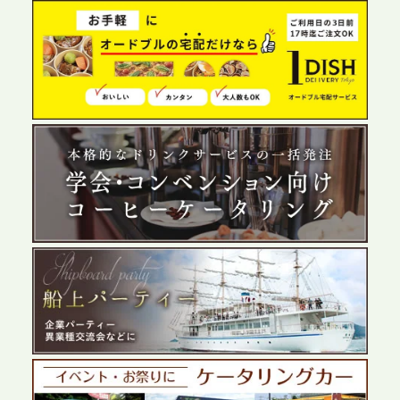
2026.6.4
プレスリリースのご案内｜夏の社内親睦が、配属後
の離職防止に。オフィスや会議室で縁日気分を味わ
う「お祭りケータリング」の提供を開始
2026.5.29
プレスリリースのご案内｜ケータリングのセカンド
テーブル、群馬前橋支社を設立。再開発やオフィス
展開が進む前橋エリアの企業ニーズに応え、高品質
なサービスで各種イベント・懇親会をサポート
2026.5.27
プレスリリースのご案内｜ケータリングのセカンド
テーブル、千葉本社を新設。幕張・舞浜の大型イベ
ントから主要都市の社内懇親会まで、現地拠点を活
かしたスムーズな対応を展開