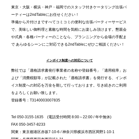
ました
東京・大阪・横浜・神戸・福岡でのスタッフ付きケータリング出張パ
ーティーは2ndTableにお任せください！
2025.11.21
準備から片付けまですべてコミコミの便利な出張パーティーサービス
プレスリリースのご案内｜忘年会は“移動時間ゼロ
で、美味しい御料理と素敵な時間を気軽にお楽しみ頂けます。懇親会
分”の時代へ。法人注文が前年比5倍に伸びた「宅配
や式典・各種パーティーのことなら、プランニングから会場の手配ま
で あらゆるシーンにご対応できる2ndTableにぜひご相談ください！
オードブル」が提案する、新しい乾杯文化
インボイス制度への対応について
2025.11.5
プレスリリースのご案内｜職場で完結する“忘年会・
弊社では「適格請求書発行事業者の名称や登録番号」「適用税率」お
納会ケータリング”が人気。幹事負担を軽減し、社内
よび「消費税額等」が記載された「適格請求書」を発行する、インボ
コミュニケーションを促進
イス制度への対応を万全を期して行っております。引き続きのご利用
をよろしくお願い致します。
登録番号：T3140003007835
Tel 050-3155-1635 (電話受付時間 8:00～22:00 / 年中無休)
FAX 050-3457-8233
関東：東京都港区赤坂7-10-6 / 神奈川県横浜市西区岡野1-10-1