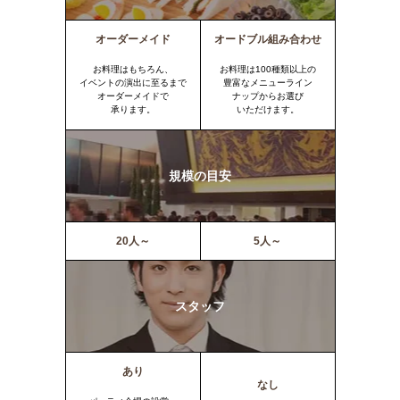
オーダーメイド
オードブル組み合わせ
お料理はもちろん、
お料理は100種類以上の
イベントの演出に至るまで
豊富なメニューライン
オーダーメイドで
ナップからお選び
承ります。
いただけます。
規模の目安
20人～
5人～
スタッフ
あり
なし