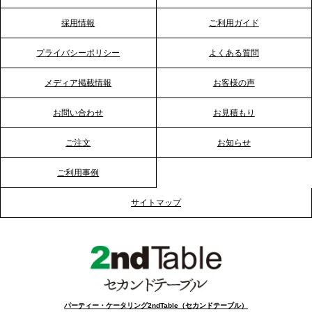
2026.1.23
採用情報
ご利用ガイド
RKB毎日放送「RKB NEWS」で、2ndTable「恵方
巻きケータリング」が紹介されました
プライバシーポリシー
よくある質問
メディア掲載情報
お客様の声
2026.1.20
プレスリリースのご案内｜節分がオフィスを変え
お問い合わせ
お見積もり
る？「恵方巻きケータリング」で、社内コミュニケ
ーションを活性化
ご注文
お知らせ
ご利用事例
2025.12.12
プレスリリースのご案内｜クリスマス支援の現場を
サイトマップ
支える。ケータリングのセカンド テーブルが「HIGH
FIVE CHRISTMAS 2025」の梱包ボランティアへ食
事提供を実施へ
2025.12.9
TBS「Nスタ」で、2ndTable「1DISH」が紹介され
パーティー・ケータリング2ndTable（セカンドテーブル）