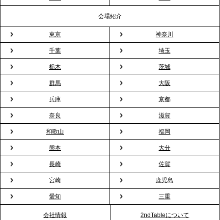
る、快適で新しいお花見体験
会場紹介
東京
神奈川
2026.3.5
プレスリリースのご案内｜「室内お花見」の法人利
千葉
埼玉
用が前年比4倍に急増。オフィスに桜が届く福利厚生
栃木
茨城
の新定番
群馬
大阪
兵庫
京都
2026.2.13
プレスリリースのご案内｜オフィスが「１日限定の
奈良
滋賀
バー」に！福利厚生・社内交流を格上げする《出張
和歌山
福岡
バーテンダー》サービスを開始
熊本
大分
2026.1.26
長崎
佐賀
プレスリリースのご案内｜もう「義理チョコ」で悩
宮崎
鹿児島
まない。職場のバレンタインをケータリングで“福利
愛知
三重
厚生”化。採用にも効く新スタイルを提案
会社情報
2ndTableについて