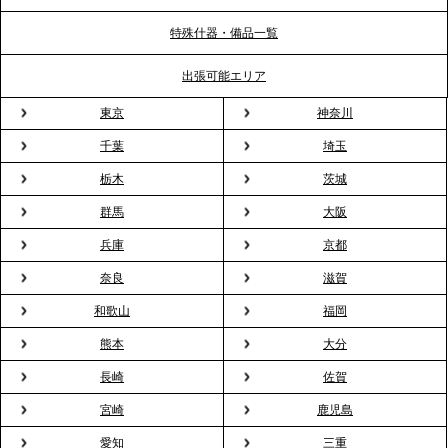
特殊什器・備品一覧
2026.3.31
TBS「Nスタ」で、2ndTable「1DISH」の花見オー
出張可能エリア
ドブルが紹介されました
東京
神奈川
千葉
埼玉
2026.3.23
プレスリリースのご案内｜入社式の“そのまま懇親
栃木
茨城
会”が企業で広がる。 新入社員の交流を支える『オフ
群馬
大阪
ィスケータリング』という新しい活用法
兵庫
京都
奈良
滋賀
2026.3.20
NHK「ニュースウオッチ9」で、2ndTable「室内花
和歌山
福岡
見」が紹介されました
熊本
大分
長崎
佐賀
2026.3.16
宮崎
鹿児島
プレスリリースのご案内｜2026年、春の親睦は「花
粉レス」な室内花見。福利厚生としても注目され
愛知
三重