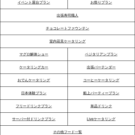
イベント屋台プラン
お祭りプラン
ビス向上と共に、西宮の調理拠点との連携を強化
出張寿司職人
2026.5.12
チョコレートファウンテン
プレスリリースのご案内｜ケータリングのセカンド
テーブル、埼玉大宮支社を新設。埼玉エリアのパー
室内花見ケータリング
ティー需要に応え、地域密着型のサービスを強化
マグロ解体ショー
ベジタリアンプラン
2026.4.21
ケータリングカー
出張バーテンダー
プレスリリースのご案内｜「温かな食」が会話のス
イッチに。新入社員研修で《食体験としてのケータ
おでんケータリング
コーヒーケータリング
リング》が注目される理由
日本体験プラン
船上パーティープラン
2026.4.20
フリードリンクプラン
単品ドリンク
プレスリリースのご案内｜ケータリングのセカンド
テーブル、横浜事務所を新設。神奈川エリアのサー
サーバー付ドリンクプラン
Liveケータリング
ビス提供体制を強化し、質の高い「場づくり」をサ
ポート
その他フード一覧