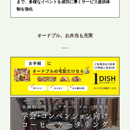
まで、多様なイベントを成功に導くサービス提供体
制を強化
2026.6.12
プレスリリースのご案内｜ケータリングのセカンド
オードブル、お弁当も充実
テーブル、東京都中央区に支社を新設。都内３拠点
目の展開で、拡大する出張パーティー・ケータリン
グ需要へシームレスに対応
2026.6.4
プレスリリースのご案内｜夏の社内親睦が、配属後
の離職防止に。オフィスや会議室で縁日気分を味わ
う「お祭りケータリング」の提供を開始
2026.5.29
プレスリリースのご案内｜ケータリングのセカンド
テーブル、群馬前橋支社を設立。再開発やオフィス