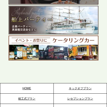
展開が進む前橋エリアの企業ニーズに応え、高品質
なサービスで各種イベント・懇親会をサポート
2026.5.27
プレスリリースのご案内｜ケータリングのセカンド
テーブル、千葉本社を新設。幕張・舞浜の大型イベ
ントから主要都市の社内懇親会まで、現地拠点を活
かしたスムーズな対応を展開
2026.5.22
プレスリリースのご案内｜ケータリングのセカンド
テーブル、栃木宇都宮支社を新設。北関東・栃木エ
リアのパーティー需要に応え、地域密着型のサービ
スを拡充へ
HOME
キックオフプラン
2026.5.20
竣工式プラン
レセプションプラン
プレスリリースのご案内｜ケータリングのセカンド
テーブル、神戸本社を新たに設立。地域密着のサー