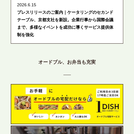
2026.6.15
プレスリリースのご案内｜ケータリングのセカンド
テーブル、京都支社を新設。企業行事から国際会議
まで、多様なイベントを成功に導くサービス提供体
制を強化
2026.6.12
プレスリリースのご案内｜ケータリングのセカンド
オードブル、お弁当も充実
テーブル、東京都中央区に支社を新設。都内３拠点
目の展開で、拡大する出張パーティー・ケータリン
グ需要へシームレスに対応
2026.6.4
プレスリリースのご案内｜夏の社内親睦が、配属後
の離職防止に。オフィスや会議室で縁日気分を味わ
う「お祭りケータリング」の提供を開始