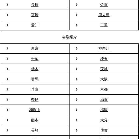
長崎
佐賀
2026.3.16
宮崎
鹿児島
プレスリリースのご案内｜2026年、春の親睦は「花
粉レス」な室内花見。福利厚生としても注目され
愛知
三重
る、快適で新しいお花見体験
会場紹介
東京
神奈川
2026.3.5
プレスリリースのご案内｜「室内お花見」の法人利
千葉
埼玉
用が前年比4倍に急増。オフィスに桜が届く福利厚生
栃木
茨城
の新定番
群馬
大阪
兵庫
京都
2026.2.13
プレスリリースのご案内｜オフィスが「１日限定の
奈良
滋賀
バー」に！福利厚生・社内交流を格上げする《出張
和歌山
福岡
バーテンダー》サービスを開始
熊本
大分
2026.1.26
長崎
佐賀
プレスリリースのご案内｜もう「義理チョコ」で悩