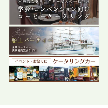
2026.5.29
プレスリリースのご案内｜ケータリングのセカンド
テーブル、群馬前橋支社を設立。再開発やオフィス
展開が進む前橋エリアの企業ニーズに応え、高品質
なサービスで各種イベント・懇親会をサポート
2026.5.27
プレスリリースのご案内｜ケータリングのセカンド
テーブル、千葉本社を新設。幕張・舞浜の大型イベ
ントから主要都市の社内懇親会まで、現地拠点を活
かしたスムーズな対応を展開
2026.5.22
プレスリリースのご案内｜ケータリングのセカンド
テーブル、栃木宇都宮支社を新設。北関東・栃木エ
リアのパーティー需要に応え、地域密着型のサービ
スを拡充へ