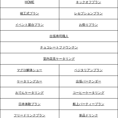
HOME
キックオフプラン
2026.5.20
竣工式プラン
レセプションプラン
プレスリリースのご案内｜ケータリングのセカンド
テーブル、神戸本社を新たに設立。地域密着のサー
イベント屋台プラン
お祭りプラン
ビス向上と共に、西宮の調理拠点との連携を強化
出張寿司職人
2026.5.12
チョコレートファウンテン
プレスリリースのご案内｜ケータリングのセカンド
テーブル、埼玉大宮支社を新設。埼玉エリアのパー
室内花見ケータリング
ティー需要に応え、地域密着型のサービスを強化
マグロ解体ショー
ベジタリアンプラン
2026.4.21
ケータリングカー
出張バーテンダー
プレスリリースのご案内｜「温かな食」が会話のス
イッチに。新入社員研修で《食体験としてのケータ
おでんケータリング
コーヒーケータリング
リング》が注目される理由
日本体験プラン
船上パーティープラン
2026.4.20
フリードリンクプラン
単品ドリンク