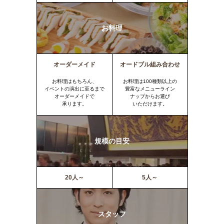
お料理
オーダーメイド
オードブル組み合わせ
お料理はもちろん、
お料理は100種類以上の
イベントの演出に至るまで
豊富なメニューライン
オーダーメイドで
ナップからお選び
承ります。
いただけます。
規模の目安
20人～
5人～
スタッフ