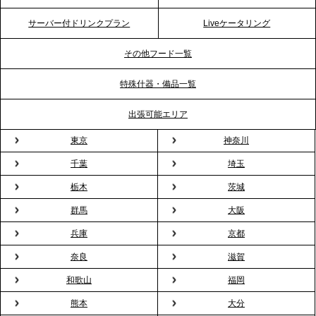
プレスリリースのご案内｜ケータリングのセカンド
テーブル、横浜事務所を新設。神奈川エリアのサー
サーバー付ドリンクプラン
Liveケータリング
ビス提供体制を強化し、質の高い「場づくり」をサ
ポート
その他フード一覧
特殊什器・備品一覧
2026.3.31
TBS「Nスタ」で、2ndTable「1DISH」の花見オー
出張可能エリア
ドブルが紹介されました
東京
神奈川
千葉
埼玉
2026.3.23
プレスリリースのご案内｜入社式の“そのまま懇親
栃木
茨城
会”が企業で広がる。 新入社員の交流を支える『オフ
群馬
大阪
ィスケータリング』という新しい活用法
兵庫
京都
奈良
滋賀
2026.3.20
NHK「ニュースウオッチ9」で、2ndTable「室内花
和歌山
福岡
見」が紹介されました
熊本
大分