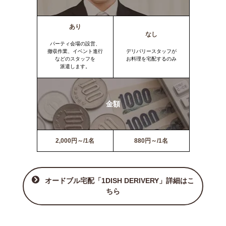
あり
なし
パーティ会場の設営、
撤収作業、イベント進行
デリバリースタッフが
などのスタッフを
お料理を宅配するのみ
派遣します。
金額
2,000円～/1名
880円～/1名
オードブル宅配「1DISH DERIVERY」詳細はこ
ちら