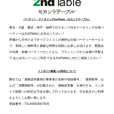
2025.12.9
TBS「Nスタ」で、2ndTable「1DISH」が紹介され
パーティー・ケータリング2ndTable（セカンドテーブル）
ました
東京・大阪・横浜・神戸・福岡でのスタッフ付きケータリング出張パ
ーティーは2ndTableにお任せください！
2025.11.21
準備から片付けまですべてコミコミの便利な出張パーティーサービス
プレスリリースのご案内｜忘年会は“移動時間ゼロ
で、美味しい御料理と素敵な時間を気軽にお楽しみ頂けます。懇親会
分”の時代へ。法人注文が前年比5倍に伸びた「宅配
や式典・各種パーティーのことなら、プランニングから会場の手配ま
で あらゆるシーンにご対応できる2ndTableにぜひご相談ください！
オードブル」が提案する、新しい乾杯文化
インボイス制度への対応について
2025.11.5
プレスリリースのご案内｜職場で完結する“忘年会・
弊社では「適格請求書発行事業者の名称や登録番号」「適用税率」お
納会ケータリング”が人気。幹事負担を軽減し、社内
よび「消費税額等」が記載された「適格請求書」を発行する、インボ
コミュニケーションを促進
イス制度への対応を万全を期して行っております。引き続きのご利用
をよろしくお願い致します。
登録番号：T3140003007835