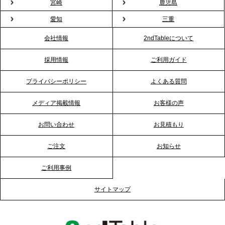
宮崎
鹿児島
まない。職場のバレンタインをケータリングで“福利
愛知
三重
厚生”化。採用にも効く新スタイルを提案
会社情報
2ndTableについて
2026.1.23
採用情報
ご利用ガイド
RKB毎日放送「RKB NEWS」で、2ndTable「恵方
巻きケータリング」が紹介されました
プライバシーポリシー
よくある質問
メディア掲載情報
お客様の声
2026.1.20
プレスリリースのご案内｜節分がオフィスを変え
お問い合わせ
お見積もり
る？「恵方巻きケータリング」で、社内コミュニケ
ーションを活性化
ご注文
お知らせ
ご利用事例
2025.12.12
プレスリリースのご案内｜クリスマス支援の現場を
サイトマップ
支える。ケータリングのセカンド テーブルが「HIGH
FIVE CHRISTMAS 2025」の梱包ボランティアへ食
事提供を実施へ