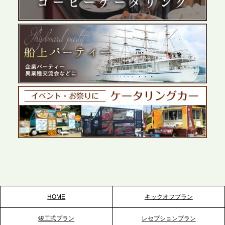
展開が進む前橋エリアの企業ニーズに応え、高品質
なサービスで各種イベント・懇親会をサポート
2026.5.27
プレスリリースのご案内｜ケータリングのセカンド
テーブル、千葉本社を新設。幕張・舞浜の大型イベ
ントから主要都市の社内懇親会まで、現地拠点を活
かしたスムーズな対応を展開
2026.5.22
プレスリリースのご案内｜ケータリングのセカンド
テーブル、栃木宇都宮支社を新設。北関東・栃木エ
リアのパーティー需要に応え、地域密着型のサービ
スを拡充へ
HOME
キックオフプラン
2026.5.20
竣工式プラン
レセプションプラン
プレスリリースのご案内｜ケータリングのセカンド