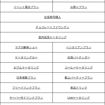
テーブル、神戸本社を新たに設立。地域密着のサー
イベント屋台プラン
お祭りプラン
ビス向上と共に、西宮の調理拠点との連携を強化
出張寿司職人
2026.5.12
チョコレートファウンテン
プレスリリースのご案内｜ケータリングのセカンド
テーブル、埼玉大宮支社を新設。埼玉エリアのパー
室内花見ケータリング
ティー需要に応え、地域密着型のサービスを強化
マグロ解体ショー
ベジタリアンプラン
2026.4.21
ケータリングカー
出張バーテンダー
プレスリリースのご案内｜「温かな食」が会話のス
イッチに。新入社員研修で《食体験としてのケータ
おでんケータリング
コーヒーケータリング
リング》が注目される理由
日本体験プラン
船上パーティープラン
2026.4.20
フリードリンクプラン
単品ドリンク
プレスリリースのご案内｜ケータリングのセカンド
テーブル、横浜事務所を新設。神奈川エリアのサー
サーバー付ドリンクプラン
Liveケータリング
ビス提供体制を強化し、質の高い「場づくり」をサ