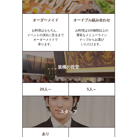
オーダーメイド
オードブル組み合わせ
お料理はもちろん、
お料理は100種類以上の
イベントの演出に至るまで
豊富なメニューライン
オーダーメイドで
ナップからお選び
承ります。
いただけます。
規模の目安
20人～
5人～
スタッフ
あり