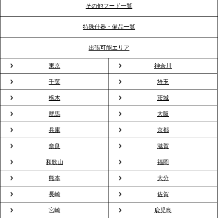
ポート
その他フード一覧
特殊什器・備品一覧
2026.3.31
TBS「Nスタ」で、2ndTable「1DISH」の花見オー
出張可能エリア
ドブルが紹介されました
東京
神奈川
千葉
埼玉
2026.3.23
プレスリリースのご案内｜入社式の“そのまま懇親
栃木
茨城
会”が企業で広がる。 新入社員の交流を支える『オフ
群馬
大阪
ィスケータリング』という新しい活用法
兵庫
京都
奈良
滋賀
2026.3.20
NHK「ニュースウオッチ9」で、2ndTable「室内花
和歌山
福岡
見」が紹介されました
熊本
大分
長崎
佐賀
2026.3.16
宮崎
鹿児島
プレスリリースのご案内｜2026年、春の親睦は「花