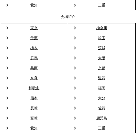
粉レス」な室内花見。福利厚生としても注目され
愛知
三重
る、快適で新しいお花見体験
会場紹介
東京
神奈川
2026.3.5
プレスリリースのご案内｜「室内お花見」の法人利
千葉
埼玉
用が前年比4倍に急増。オフィスに桜が届く福利厚生
栃木
茨城
の新定番
群馬
大阪
兵庫
京都
2026.2.13
プレスリリースのご案内｜オフィスが「１日限定の
奈良
滋賀
バー」に！福利厚生・社内交流を格上げする《出張
和歌山
福岡
バーテンダー》サービスを開始
熊本
大分
2026.1.26
長崎
佐賀
プレスリリースのご案内｜もう「義理チョコ」で悩
宮崎
鹿児島
まない。職場のバレンタインをケータリングで“福利
愛知
三重
厚生”化。採用にも効く新スタイルを提案