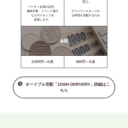
なし
パーティ会場の設営、
撤収作業、イベント進行
デリバリースタッフが
などのスタッフを
お料理を宅配するのみ
派遣します。
金額
2,000円～/1名
880円～/1名
オードブル宅配「1DISH DERIVERY」詳細はこ
ちら