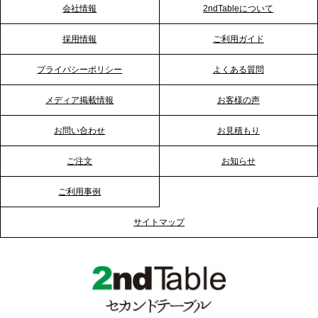
会社情報
2ndTableについて
2026.1.23
採用情報
ご利用ガイド
RKB毎日放送「RKB NEWS」で、2ndTable「恵方
巻きケータリング」が紹介されました
プライバシーポリシー
よくある質問
メディア掲載情報
お客様の声
2026.1.20
プレスリリースのご案内｜節分がオフィスを変え
お問い合わせ
お見積もり
る？「恵方巻きケータリング」で、社内コミュニケ
ーションを活性化
ご注文
お知らせ
ご利用事例
2025.12.12
プレスリリースのご案内｜クリスマス支援の現場を
サイトマップ
支える。ケータリングのセカンド テーブルが「HIGH
FIVE CHRISTMAS 2025」の梱包ボランティアへ食
事提供を実施へ
2025.12.9