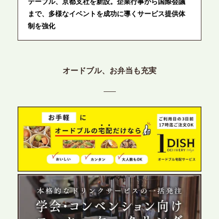
テーブル、京都支社を新設。企業行事から国際会議
まで、多様なイベントを成功に導くサービス提供体
制を強化
2026.6.12
プレスリリースのご案内｜ケータリングのセカンド
オードブル、お弁当も充実
テーブル、東京都中央区に支社を新設。都内３拠点
目の展開で、拡大する出張パーティー・ケータリン
グ需要へシームレスに対応
2026.6.4
プレスリリースのご案内｜夏の社内親睦が、配属後
の離職防止に。オフィスや会議室で縁日気分を味わ
う「お祭りケータリング」の提供を開始
2026.5.29
プレスリリースのご案内｜ケータリングのセカンド
テーブル、群馬前橋支社を設立。再開発やオフィス