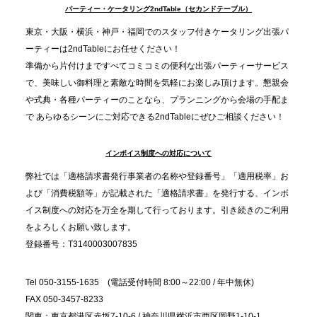
TBS「Nスタ」で、2ndTable「1DISH」が紹介され
パーティー・ケータリング2ndTable（セカンドテーブル）
ました
東京・大阪・横浜・神戸・福岡でのスタッフ付きケータリング出張パ
ーティーは2ndTableにお任せください！
2025.11.21
準備から片付けまですべてコミコミの便利な出張パーティーサービス
プレスリリースのご案内｜忘年会は“移動時間ゼロ
で、美味しい御料理と素敵な時間を気軽にお楽しみ頂けます。懇親会
分”の時代へ。法人注文が前年比5倍に伸びた「宅配
や式典・各種パーティーのことなら、プランニングから会場の手配ま
で あらゆるシーンにご対応できる2ndTableにぜひご相談ください！
オードブル」が提案する、新しい乾杯文化
インボイス制度への対応について
2025.11.5
プレスリリースのご案内｜職場で完結する“忘年会・
弊社では「適格請求書発行事業者の名称や登録番号」「適用税率」お
納会ケータリング”が人気。幹事負担を軽減し、社内
よび「消費税額等」が記載された「適格請求書」を発行する、インボ
コミュニケーションを促進
イス制度への対応を万全を期して行っております。引き続きのご利用
をよろしくお願い致します。
登録番号：T3140003007835
Tel 050-3155-1635 (電話受付時間 8:00～22:00 / 年中無休)
FAX 050-3457-8233
関東：東京都港区赤坂7-10-6 / 神奈川県横浜市西区岡野1-10-1