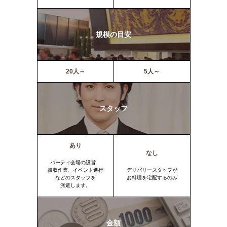
規模の目安
20人～
5人～
スタッフ
あり
なし
パーティ会場の設営、
撤収作業、イベント進行
デリバリースタッフが
などのスタッフを
お料理を宅配するのみ
派遣します。
金額