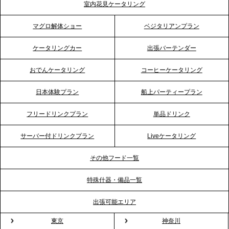
室内花見ケータリング
ティー需要に応え、地域密着型のサービスを強化
マグロ解体ショー
ベジタリアンプラン
2026.4.21
ケータリングカー
出張バーテンダー
プレスリリースのご案内｜「温かな食」が会話のス
イッチに。新入社員研修で《食体験としてのケータ
おでんケータリング
コーヒーケータリング
リング》が注目される理由
日本体験プラン
船上パーティープラン
2026.4.20
フリードリンクプラン
単品ドリンク
プレスリリースのご案内｜ケータリングのセカンド
テーブル、横浜事務所を新設。神奈川エリアのサー
サーバー付ドリンクプラン
Liveケータリング
ビス提供体制を強化し、質の高い「場づくり」をサ
ポート
その他フード一覧
特殊什器・備品一覧
2026.3.31
TBS「Nスタ」で、2ndTable「1DISH」の花見オー
出張可能エリア
ドブルが紹介されました
東京
神奈川