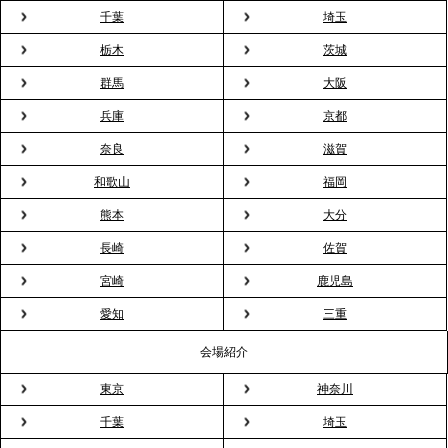
千葉
埼玉
2026.3.23
プレスリリースのご案内｜入社式の“そのまま懇親
栃木
茨城
会”が企業で広がる。 新入社員の交流を支える『オフ
群馬
大阪
ィスケータリング』という新しい活用法
兵庫
京都
奈良
滋賀
2026.3.20
NHK「ニュースウオッチ9」で、2ndTable「室内花
和歌山
福岡
見」が紹介されました
熊本
大分
長崎
佐賀
2026.3.16
宮崎
鹿児島
プレスリリースのご案内｜2026年、春の親睦は「花
粉レス」な室内花見。福利厚生としても注目され
愛知
三重
る、快適で新しいお花見体験
会場紹介
東京
神奈川
2026.3.5
プレスリリースのご案内｜「室内お花見」の法人利
千葉
埼玉
用が前年比4倍に急増。オフィスに桜が届く福利厚生