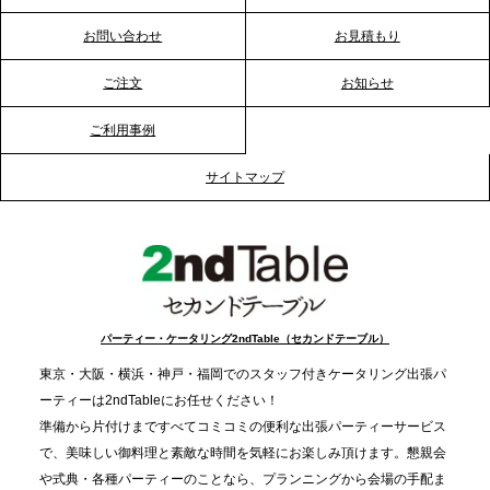
プレスリリースのご案内｜節分がオフィスを変え
お問い合わせ
お見積もり
る？「恵方巻きケータリング」で、社内コミュニケ
ーションを活性化
ご注文
お知らせ
ご利用事例
2025.12.12
プレスリリースのご案内｜クリスマス支援の現場を
サイトマップ
支える。ケータリングのセカンド テーブルが「HIGH
FIVE CHRISTMAS 2025」の梱包ボランティアへ食
事提供を実施へ
2025.12.9
TBS「Nスタ」で、2ndTable「1DISH」が紹介され
パーティー・ケータリング2ndTable（セカンドテーブル）
ました
東京・大阪・横浜・神戸・福岡でのスタッフ付きケータリング出張パ
ーティーは2ndTableにお任せください！
2025.11.21
準備から片付けまですべてコミコミの便利な出張パーティーサービス
プレスリリースのご案内｜忘年会は“移動時間ゼロ
で、美味しい御料理と素敵な時間を気軽にお楽しみ頂けます。懇親会
分”の時代へ。法人注文が前年比5倍に伸びた「宅配
や式典・各種パーティーのことなら、プランニングから会場の手配ま