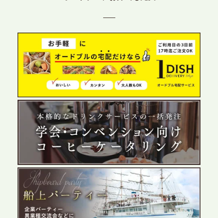
テーブル、東京都中央区に支社を新設。都内３拠点
目の展開で、拡大する出張パーティー・ケータリン
グ需要へシームレスに対応
2026.6.4
プレスリリースのご案内｜夏の社内親睦が、配属後
の離職防止に。オフィスや会議室で縁日気分を味わ
う「お祭りケータリング」の提供を開始
2026.5.29
プレスリリースのご案内｜ケータリングのセカンド
テーブル、群馬前橋支社を設立。再開発やオフィス
展開が進む前橋エリアの企業ニーズに応え、高品質
なサービスで各種イベント・懇親会をサポート
2026.5.27
プレスリリースのご案内｜ケータリングのセカンド