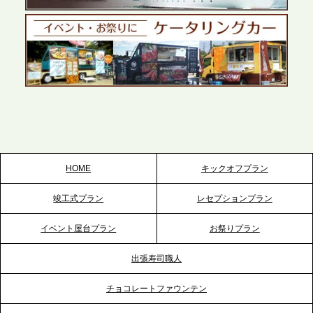
テーブル、千葉本社を新設。幕張・舞浜の大型イベ
ントから主要都市の社内懇親会まで、現地拠点を活
かしたスムーズな対応を展開
2026.5.22
プレスリリースのご案内｜ケータリングのセカンド
テーブル、栃木宇都宮支社を新設。北関東・栃木エ
リアのパーティー需要に応え、地域密着型のサービ
スを拡充へ
HOME
キックオフプラン
2026.5.20
竣工式プラン
レセプションプラン
プレスリリースのご案内｜ケータリングのセカンド
テーブル、神戸本社を新たに設立。地域密着のサー
イベント屋台プラン
お祭りプラン
ビス向上と共に、西宮の調理拠点との連携を強化
出張寿司職人
2026.5.12
チョコレートファウンテン
プレスリリースのご案内｜ケータリングのセカンド
テーブル、埼玉大宮支社を新設。埼玉エリアのパー