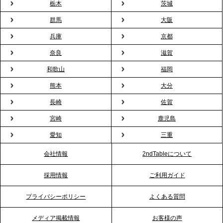
栃木
茨城
の新定番
群馬
大阪
兵庫
京都
2026.2.13
プレスリリースのご案内｜オフィスが「１日限定の
奈良
滋賀
バー」に！福利厚生・社内交流を格上げする《出張
和歌山
福岡
バーテンダー》サービスを開始
熊本
大分
2026.1.26
長崎
佐賀
プレスリリースのご案内｜もう「義理チョコ」で悩
宮崎
鹿児島
まない。職場のバレンタインをケータリングで“福利
愛知
三重
厚生”化。採用にも効く新スタイルを提案
会社情報
2ndTableについて
2026.1.23
採用情報
ご利用ガイド
RKB毎日放送「RKB NEWS」で、2ndTable「恵方
巻きケータリング」が紹介されました
プライバシーポリシー
よくある質問
メディア掲載情報
お客様の声
2026.1.20