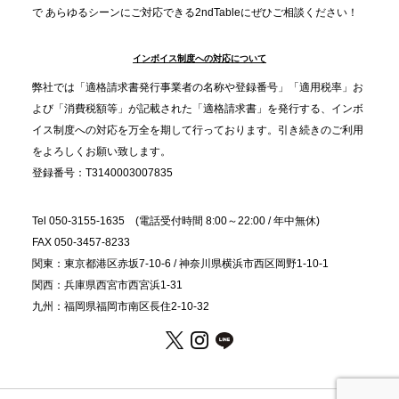
で あらゆるシーンにご対応できる2ndTableにぜひご相談ください！
オードブル」が提案する、新しい乾杯文化
インボイス制度への対応について
2025.11.5
プレスリリースのご案内｜職場で完結する“忘年会・
弊社では「適格請求書発行事業者の名称や登録番号」「適用税率」お
納会ケータリング”が人気。幹事負担を軽減し、社内
よび「消費税額等」が記載された「適格請求書」を発行する、インボ
コミュニケーションを促進
イス制度への対応を万全を期して行っております。引き続きのご利用
をよろしくお願い致します。
登録番号：T3140003007835
Tel 050-3155-1635 (電話受付時間 8:00～22:00 / 年中無休)
FAX 050-3457-8233
関東：東京都港区赤坂7-10-6 / 神奈川県横浜市西区岡野1-10-1
関西：兵庫県西宮市西宮浜1-31
九州：福岡県福岡市南区長住2-10-32