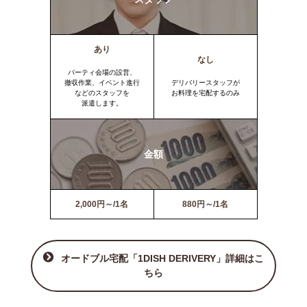
あり
なし
パーティ会場の設営、
撤収作業、イベント進行
デリバリースタッフが
などのスタッフを
お料理を宅配するのみ
派遣します。
金額
2,000円～/1名
880円～/1名
オードブル宅配「1DISH DERIVERY」詳細はこ
ちら