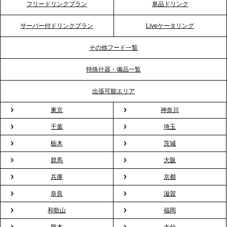
フリードリンクプラン
単品ドリンク
プレスリリースのご案内｜ケータリングのセカンド
テーブル、横浜事務所を新設。神奈川エリアのサー
サーバー付ドリンクプラン
Liveケータリング
ビス提供体制を強化し、質の高い「場づくり」をサ
ポート
その他フード一覧
特殊什器・備品一覧
2026.3.31
TBS「Nスタ」で、2ndTable「1DISH」の花見オー
出張可能エリア
ドブルが紹介されました
東京
神奈川
千葉
埼玉
2026.3.23
プレスリリースのご案内｜入社式の“そのまま懇親
栃木
茨城
会”が企業で広がる。 新入社員の交流を支える『オフ
群馬
大阪
ィスケータリング』という新しい活用法
兵庫
京都
奈良
滋賀
2026.3.20
NHK「ニュースウオッチ9」で、2ndTable「室内花
和歌山
福岡
見」が紹介されました