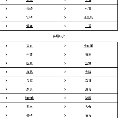
熊本
大分
長崎
佐賀
2026.3.16
宮崎
鹿児島
プレスリリースのご案内｜2026年、春の親睦は「花
粉レス」な室内花見。福利厚生としても注目され
愛知
三重
る、快適で新しいお花見体験
会場紹介
東京
神奈川
2026.3.5
プレスリリースのご案内｜「室内お花見」の法人利
千葉
埼玉
用が前年比4倍に急増。オフィスに桜が届く福利厚生
栃木
茨城
の新定番
群馬
大阪
兵庫
京都
2026.2.13
プレスリリースのご案内｜オフィスが「１日限定の
奈良
滋賀
バー」に！福利厚生・社内交流を格上げする《出張
和歌山
福岡
バーテンダー》サービスを開始
熊本
大分
2026.1.26
長崎
佐賀