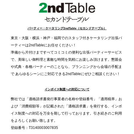
事提供を実施へ
2025.12.9
TBS「Nスタ」で、2ndTable「1DISH」が紹介され
パーティー・ケータリング2ndTable（セカンドテーブル）
ました
東京・大阪・横浜・神戸・福岡でのスタッフ付きケータリング出張パ
ーティーは2ndTableにお任せください！
2025.11.21
準備から片付けまですべてコミコミの便利な出張パーティーサービス
プレスリリースのご案内｜忘年会は“移動時間ゼロ
で、美味しい御料理と素敵な時間を気軽にお楽しみ頂けます。懇親会
分”の時代へ。法人注文が前年比5倍に伸びた「宅配
や式典・各種パーティーのことなら、プランニングから会場の手配ま
で あらゆるシーンにご対応できる2ndTableにぜひご相談ください！
オードブル」が提案する、新しい乾杯文化
インボイス制度への対応について
2025.11.5
プレスリリースのご案内｜職場で完結する“忘年会・
弊社では「適格請求書発行事業者の名称や登録番号」「適用税率」お
納会ケータリング”が人気。幹事負担を軽減し、社内
よび「消費税額等」が記載された「適格請求書」を発行する、インボ
コミュニケーションを促進
イス制度への対応を万全を期して行っております。引き続きのご利用
をよろしくお願い致します。
登録番号：T3140003007835