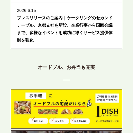
2026.6.15
プレスリリースのご案内｜ケータリングのセカンド
テーブル、京都支社を新設。企業行事から国際会議
まで、多様なイベントを成功に導くサービス提供体
制を強化
2026.6.12
プレスリリースのご案内｜ケータリングのセカンド
オードブル、お弁当も充実
テーブル、東京都中央区に支社を新設。都内３拠点
目の展開で、拡大する出張パーティー・ケータリン
グ需要へシームレスに対応
2026.6.4
プレスリリースのご案内｜夏の社内親睦が、配属後
の離職防止に。オフィスや会議室で縁日気分を味わ
う「お祭りケータリング」の提供を開始