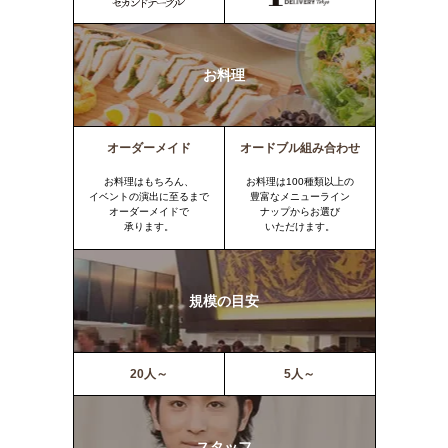
お料理
オーダーメイド
オードブル組み合わせ
お料理はもちろん、
お料理は100種類以上の
イベントの演出に至るまで
豊富なメニューライン
オーダーメイドで
ナップからお選び
承ります。
いただけます。
規模の目安
20人～
5人～
スタッフ