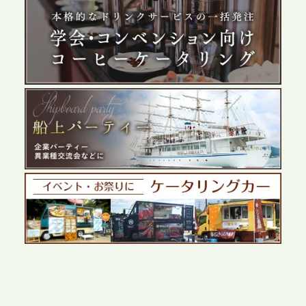
2026.5.29
プレスリリースのご案内｜ケータリングのセカンド
テーブル、群馬前橋支社を設立。再開発やオフィス
展開が進む前橋エリアの企業ニーズに応え、高品質
なサービスで各種イベント・懇親会をサポート
2026.5.27
プレスリリースのご案内｜ケータリングのセカンド
テーブル、千葉本社を新設。幕張・舞浜の大型イベ
ントから主要都市の社内懇親会まで、現地拠点を活
かしたスムーズな対応を展開
2026.5.22
プレスリリースのご案内｜ケータリングのセカンド
テーブル、栃木宇都宮支社を新設。北関東・栃木エ
リアのパーティー需要に応え、地域密着型のサービ
スを拡充へ