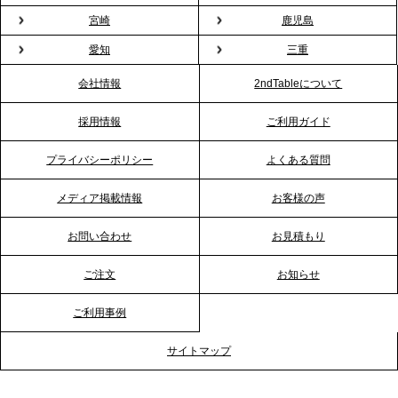
プレスリリースのご案内｜もう「義理チョコ」で悩
宮崎
鹿児島
まない。職場のバレンタインをケータリングで“福利
愛知
三重
厚生”化。採用にも効く新スタイルを提案
会社情報
2ndTableについて
2026.1.23
採用情報
ご利用ガイド
RKB毎日放送「RKB NEWS」で、2ndTable「恵方
巻きケータリング」が紹介されました
プライバシーポリシー
よくある質問
メディア掲載情報
お客様の声
2026.1.20
プレスリリースのご案内｜節分がオフィスを変え
お問い合わせ
お見積もり
る？「恵方巻きケータリング」で、社内コミュニケ
ーションを活性化
ご注文
お知らせ
ご利用事例
2025.12.12
プレスリリースのご案内｜クリスマス支援の現場を
サイトマップ
支える。ケータリングのセカンド テーブルが「HIGH
FIVE CHRISTMAS 2025」の梱包ボランティアへ食