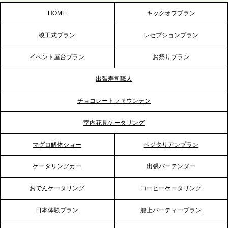
HOME
キックオフプラン
2026.5.20
竣工式プラン
レセプションプラン
プレスリリースのご案内｜ケータリングのセカンド
テーブル、神戸本社を新たに設立。地域密着のサー
イベント屋台プラン
お祭りプラン
ビス向上と共に、西宮の調理拠点との連携を強化
出張寿司職人
2026.5.12
チョコレートファウンテン
プレスリリースのご案内｜ケータリングのセカンド
テーブル、埼玉大宮支社を新設。埼玉エリアのパー
室内花見ケータリング
ティー需要に応え、地域密着型のサービスを強化
マグロ解体ショー
ベジタリアンプラン
2026.4.21
ケータリングカー
出張バーテンダー
プレスリリースのご案内｜「温かな食」が会話のス
イッチに。新入社員研修で《食体験としてのケータ
おでんケータリング
コーヒーケータリング
リング》が注目される理由
日本体験プラン
船上パーティープラン
2026.4.20