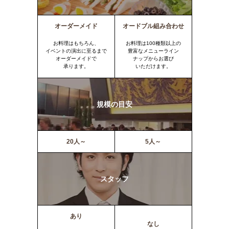
オーダーメイド
オードブル組み合わせ
お料理はもちろん、
お料理は100種類以上の
イベントの演出に至るまで
豊富なメニューライン
オーダーメイドで
ナップからお選び
承ります。
いただけます。
規模の目安
20人～
5人～
スタッフ
あり
なし