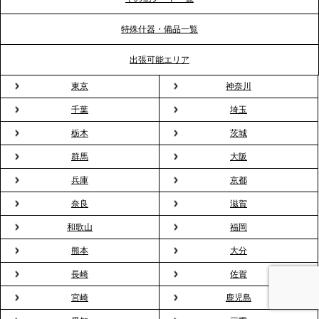
特殊什器・備品一覧
2026.3.31
TBS「Nスタ」で、2ndTable「1DISH」の花見オー
出張可能エリア
ドブルが紹介されました
東京
神奈川
千葉
埼玉
2026.3.23
プレスリリースのご案内｜入社式の“そのまま懇親
栃木
茨城
会”が企業で広がる。 新入社員の交流を支える『オフ
群馬
大阪
ィスケータリング』という新しい活用法
兵庫
京都
奈良
滋賀
2026.3.20
NHK「ニュースウオッチ9」で、2ndTable「室内花
和歌山
福岡
見」が紹介されました
熊本
大分
長崎
佐賀
2026.3.16
宮崎
鹿児島
プレスリリースのご案内｜2026年、春の親睦は「花
粉レス」な室内花見。福利厚生としても注目され