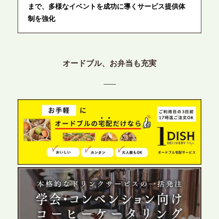
まで、多様なイベントを成功に導くサービス提供体
制を強化
2026.6.12
プレスリリースのご案内｜ケータリングのセカンド
オードブル、お弁当も充実
テーブル、東京都中央区に支社を新設。都内３拠点
目の展開で、拡大する出張パーティー・ケータリン
グ需要へシームレスに対応
2026.6.4
プレスリリースのご案内｜夏の社内親睦が、配属後
の離職防止に。オフィスや会議室で縁日気分を味わ
う「お祭りケータリング」の提供を開始
2026.5.29
プレスリリースのご案内｜ケータリングのセカンド
テーブル、群馬前橋支社を設立。再開発やオフィス