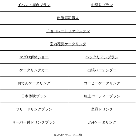
テーブル、神戸本社を新たに設立。地域密着のサー
イベント屋台プラン
お祭りプラン
ビス向上と共に、西宮の調理拠点との連携を強化
出張寿司職人
2026.5.12
チョコレートファウンテン
プレスリリースのご案内｜ケータリングのセカンド
テーブル、埼玉大宮支社を新設。埼玉エリアのパー
室内花見ケータリング
ティー需要に応え、地域密着型のサービスを強化
マグロ解体ショー
ベジタリアンプラン
2026.4.21
ケータリングカー
出張バーテンダー
プレスリリースのご案内｜「温かな食」が会話のス
イッチに。新入社員研修で《食体験としてのケータ
おでんケータリング
コーヒーケータリング
リング》が注目される理由
日本体験プラン
船上パーティープラン
2026.4.20
フリードリンクプラン
単品ドリンク
プレスリリースのご案内｜ケータリングのセカンド
テーブル、横浜事務所を新設。神奈川エリアのサー
サーバー付ドリンクプラン
Liveケータリング
ビス提供体制を強化し、質の高い「場づくり」をサ
ポート
その他フード一覧