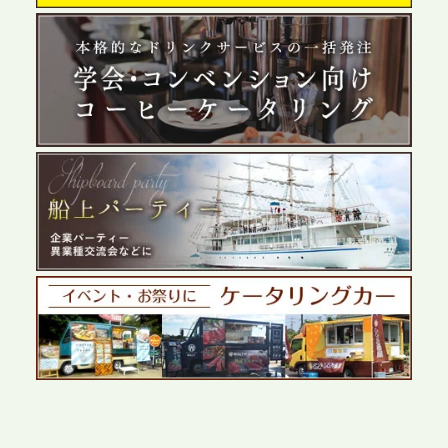
2026.5.29
プレスリリースのご案内｜ケータリングのセカンド
テーブル、群馬前橋支社を設立。再開発やオフィス
展開が進む前橋エリアの企業ニーズに応え、高品質
なサービスで各種イベント・懇親会をサポート
2026.5.27
プレスリリースのご案内｜ケータリングのセカンド
テーブル、千葉本社を新設。幕張・舞浜の大型イベ
ントから主要都市の社内懇親会まで、現地拠点を活
かしたスムーズな対応を展開
2026.5.22
プレスリリースのご案内｜ケータリングのセカンド
テーブル、栃木宇都宮支社を新設。北関東・栃木エ
リアのパーティー需要に応え、地域密着型のサービ