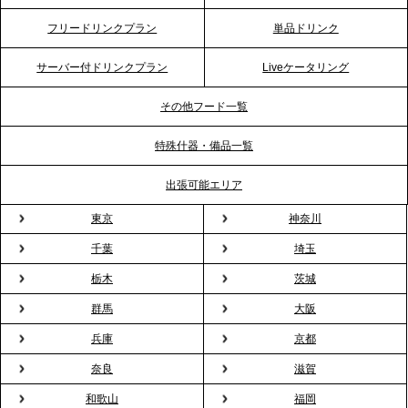
2026.4.20
フリードリンクプラン
単品ドリンク
プレスリリースのご案内｜ケータリングのセカンド
テーブル、横浜事務所を新設。神奈川エリアのサー
サーバー付ドリンクプラン
Liveケータリング
ビス提供体制を強化し、質の高い「場づくり」をサ
ポート
その他フード一覧
特殊什器・備品一覧
2026.3.31
TBS「Nスタ」で、2ndTable「1DISH」の花見オー
出張可能エリア
ドブルが紹介されました
東京
神奈川
千葉
埼玉
2026.3.23
プレスリリースのご案内｜入社式の“そのまま懇親
栃木
茨城
会”が企業で広がる。 新入社員の交流を支える『オフ
群馬
大阪
ィスケータリング』という新しい活用法
兵庫
京都
奈良
滋賀
2026.3.20
NHK「ニュースウオッチ9」で、2ndTable「室内花
和歌山
福岡