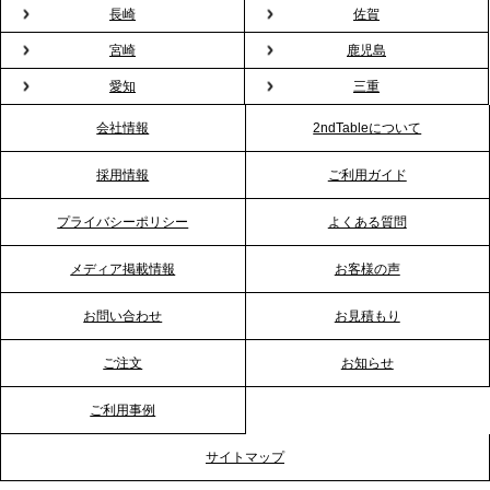
2026.1.26
長崎
佐賀
プレスリリースのご案内｜もう「義理チョコ」で悩
宮崎
鹿児島
まない。職場のバレンタインをケータリングで“福利
愛知
三重
厚生”化。採用にも効く新スタイルを提案
会社情報
2ndTableについて
2026.1.23
採用情報
ご利用ガイド
RKB毎日放送「RKB NEWS」で、2ndTable「恵方
巻きケータリング」が紹介されました
プライバシーポリシー
よくある質問
メディア掲載情報
お客様の声
2026.1.20
プレスリリースのご案内｜節分がオフィスを変え
お問い合わせ
お見積もり
る？「恵方巻きケータリング」で、社内コミュニケ
ーションを活性化
ご注文
お知らせ
ご利用事例
2025.12.12
プレスリリースのご案内｜クリスマス支援の現場を
サイトマップ
支える。ケータリングのセカンド テーブルが「HIGH