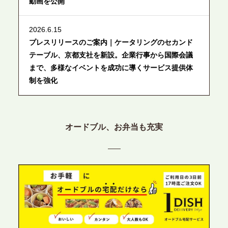
動画を公開
2026.6.15
プレスリリースのご案内｜ケータリングのセカンド
テーブル、京都支社を新設。企業行事から国際会議
まで、多様なイベントを成功に導くサービス提供体
制を強化
2026.6.12
プレスリリースのご案内｜ケータリングのセカンド
オードブル、お弁当も充実
テーブル、東京都中央区に支社を新設。都内３拠点
目の展開で、拡大する出張パーティー・ケータリン
グ需要へシームレスに対応
2026.6.4
プレスリリースのご案内｜夏の社内親睦が、配属後
の離職防止に。オフィスや会議室で縁日気分を味わ
う「お祭りケータリング」の提供を開始