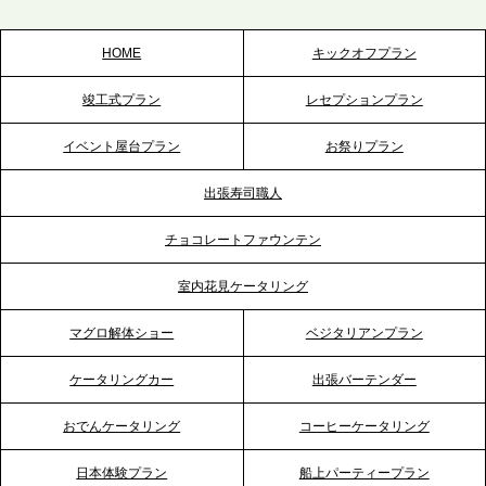
スを拡充へ
HOME
キックオフプラン
2026.5.20
竣工式プラン
レセプションプラン
プレスリリースのご案内｜ケータリングのセカンド
テーブル、神戸本社を新たに設立。地域密着のサー
イベント屋台プラン
お祭りプラン
ビス向上と共に、西宮の調理拠点との連携を強化
出張寿司職人
2026.5.12
チョコレートファウンテン
プレスリリースのご案内｜ケータリングのセカンド
テーブル、埼玉大宮支社を新設。埼玉エリアのパー
室内花見ケータリング
ティー需要に応え、地域密着型のサービスを強化
マグロ解体ショー
ベジタリアンプラン
2026.4.21
ケータリングカー
出張バーテンダー
プレスリリースのご案内｜「温かな食」が会話のス
イッチに。新入社員研修で《食体験としてのケータ
おでんケータリング
コーヒーケータリング
リング》が注目される理由
日本体験プラン
船上パーティープラン