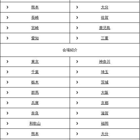
見」が紹介されました
熊本
大分
長崎
佐賀
2026.3.16
宮崎
鹿児島
プレスリリースのご案内｜2026年、春の親睦は「花
粉レス」な室内花見。福利厚生としても注目され
愛知
三重
る、快適で新しいお花見体験
会場紹介
東京
神奈川
2026.3.5
プレスリリースのご案内｜「室内お花見」の法人利
千葉
埼玉
用が前年比4倍に急増。オフィスに桜が届く福利厚生
栃木
茨城
の新定番
群馬
大阪
兵庫
京都
2026.2.13
プレスリリースのご案内｜オフィスが「１日限定の
奈良
滋賀
バー」に！福利厚生・社内交流を格上げする《出張
和歌山
福岡
バーテンダー》サービスを開始
熊本
大分