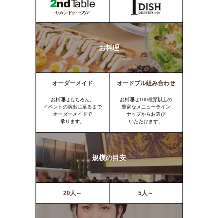
お料理
オーダーメイド
オードブル組み合わせ
お料理はもちろん、
お料理は100種類以上の
イベントの演出に至るまで
豊富なメニューライン
オーダーメイドで
ナップからお選び
承ります。
いただけます。
規模の目安
20人～
5人～