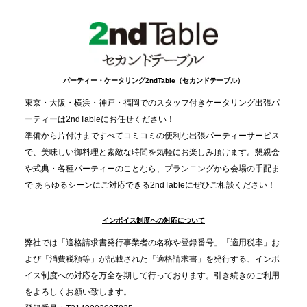
FIVE CHRISTMAS 2025」の梱包ボランティアへ食
事提供を実施へ
2025.12.9
TBS「Nスタ」で、2ndTable「1DISH」が紹介され
パーティー・ケータリング2ndTable（セカンドテーブル）
ました
東京・大阪・横浜・神戸・福岡でのスタッフ付きケータリング出張パ
ーティーは2ndTableにお任せください！
2025.11.21
準備から片付けまですべてコミコミの便利な出張パーティーサービス
プレスリリースのご案内｜忘年会は“移動時間ゼロ
で、美味しい御料理と素敵な時間を気軽にお楽しみ頂けます。懇親会
分”の時代へ。法人注文が前年比5倍に伸びた「宅配
や式典・各種パーティーのことなら、プランニングから会場の手配ま
で あらゆるシーンにご対応できる2ndTableにぜひご相談ください！
オードブル」が提案する、新しい乾杯文化
インボイス制度への対応について
2025.11.5
プレスリリースのご案内｜職場で完結する“忘年会・
弊社では「適格請求書発行事業者の名称や登録番号」「適用税率」お
納会ケータリング”が人気。幹事負担を軽減し、社内
よび「消費税額等」が記載された「適格請求書」を発行する、インボ
コミュニケーションを促進
イス制度への対応を万全を期して行っております。引き続きのご利用
をよろしくお願い致します。