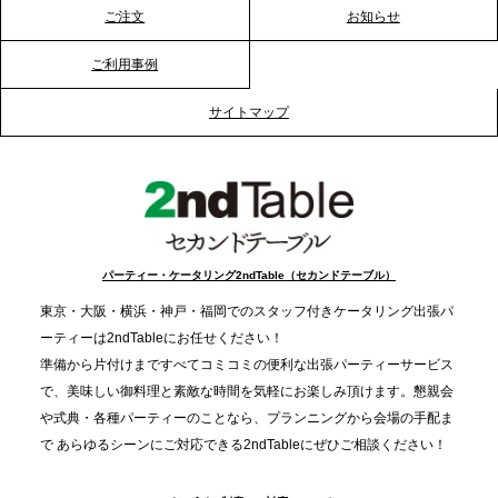
ーションを活性化
ご注文
お知らせ
ご利用事例
2025.12.12
プレスリリースのご案内｜クリスマス支援の現場を
サイトマップ
支える。ケータリングのセカンド テーブルが「HIGH
FIVE CHRISTMAS 2025」の梱包ボランティアへ食
事提供を実施へ
2025.12.9
TBS「Nスタ」で、2ndTable「1DISH」が紹介され
パーティー・ケータリング2ndTable（セカンドテーブル）
ました
東京・大阪・横浜・神戸・福岡でのスタッフ付きケータリング出張パ
ーティーは2ndTableにお任せください！
2025.11.21
準備から片付けまですべてコミコミの便利な出張パーティーサービス
プレスリリースのご案内｜忘年会は“移動時間ゼロ
で、美味しい御料理と素敵な時間を気軽にお楽しみ頂けます。懇親会
分”の時代へ。法人注文が前年比5倍に伸びた「宅配
や式典・各種パーティーのことなら、プランニングから会場の手配ま
で あらゆるシーンにご対応できる2ndTableにぜひご相談ください！
オードブル」が提案する、新しい乾杯文化