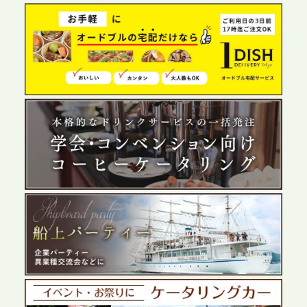
2026.6.4
プレスリリースのご案内｜夏の社内親睦が、配属後
の離職防止に。オフィスや会議室で縁日気分を味わ
う「お祭りケータリング」の提供を開始
2026.5.29
プレスリリースのご案内｜ケータリングのセカンド
テーブル、群馬前橋支社を設立。再開発やオフィス
展開が進む前橋エリアの企業ニーズに応え、高品質
なサービスで各種イベント・懇親会をサポート
2026.5.27
プレスリリースのご案内｜ケータリングのセカンド
テーブル、千葉本社を新設。幕張・舞浜の大型イベ
ントから主要都市の社内懇親会まで、現地拠点を活
かしたスムーズな対応を展開