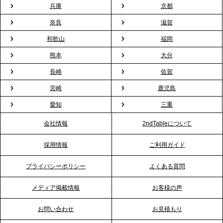
兵庫
京都
2026.2.13
プレスリリースのご案内｜オフィスが「１日限定の
奈良
滋賀
バー」に！福利厚生・社内交流を格上げする《出張
和歌山
福岡
バーテンダー》サービスを開始
熊本
大分
2026.1.26
長崎
佐賀
プレスリリースのご案内｜もう「義理チョコ」で悩
宮崎
鹿児島
まない。職場のバレンタインをケータリングで“福利
愛知
三重
厚生”化。採用にも効く新スタイルを提案
会社情報
2ndTableについて
2026.1.23
採用情報
ご利用ガイド
RKB毎日放送「RKB NEWS」で、2ndTable「恵方
巻きケータリング」が紹介されました
プライバシーポリシー
よくある質問
メディア掲載情報
お客様の声
2026.1.20
プレスリリースのご案内｜節分がオフィスを変え
お問い合わせ
お見積もり
る？「恵方巻きケータリング」で、社内コミュニケ