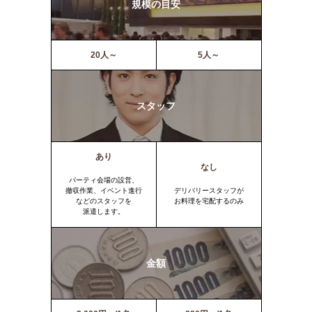
規模の目安
20人～
5人～
スタッフ
あり
なし
パーティ会場の設営、
撤収作業、イベント進行
デリバリースタッフが
などのスタッフを
お料理を宅配するのみ
派遣します。
金額