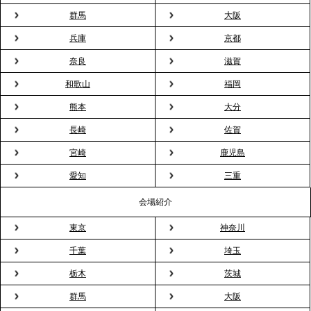
会”が企業で広がる。 新入社員の交流を支える『オフ
群馬
大阪
ィスケータリング』という新しい活用法
兵庫
京都
奈良
滋賀
2026.3.20
NHK「ニュースウオッチ9」で、2ndTable「室内花
和歌山
福岡
見」が紹介されました
熊本
大分
長崎
佐賀
2026.3.16
宮崎
鹿児島
プレスリリースのご案内｜2026年、春の親睦は「花
粉レス」な室内花見。福利厚生としても注目され
愛知
三重
る、快適で新しいお花見体験
会場紹介
東京
神奈川
2026.3.5
プレスリリースのご案内｜「室内お花見」の法人利
千葉
埼玉
用が前年比4倍に急増。オフィスに桜が届く福利厚生
栃木
茨城
の新定番
群馬
大阪