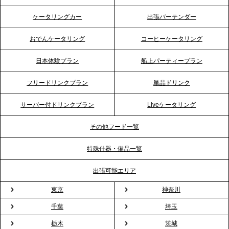
2026.4.21
ケータリングカー
出張バーテンダー
プレスリリースのご案内｜「温かな食」が会話のス
イッチに。新入社員研修で《食体験としてのケータ
おでんケータリング
コーヒーケータリング
リング》が注目される理由
日本体験プラン
船上パーティープラン
2026.4.20
フリードリンクプラン
単品ドリンク
プレスリリースのご案内｜ケータリングのセカンド
テーブル、横浜事務所を新設。神奈川エリアのサー
サーバー付ドリンクプラン
Liveケータリング
ビス提供体制を強化し、質の高い「場づくり」をサ
ポート
その他フード一覧
特殊什器・備品一覧
2026.3.31
TBS「Nスタ」で、2ndTable「1DISH」の花見オー
出張可能エリア
ドブルが紹介されました
東京
神奈川
千葉
埼玉
2026.3.23
プレスリリースのご案内｜入社式の“そのまま懇親
栃木
茨城