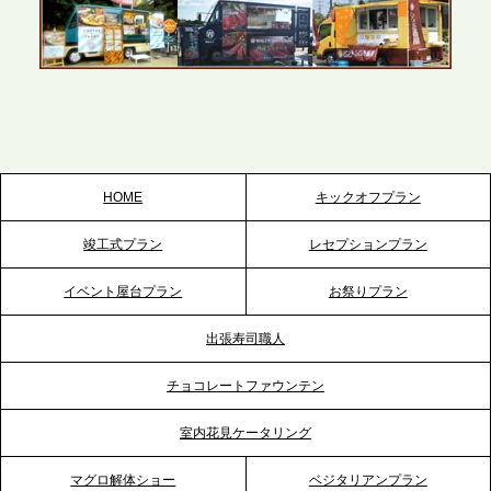
2026.5.22
プレスリリースのご案内｜ケータリングのセカンド
テーブル、栃木宇都宮支社を新設。北関東・栃木エ
リアのパーティー需要に応え、地域密着型のサービ
スを拡充へ
HOME
キックオフプラン
2026.5.20
竣工式プラン
レセプションプラン
プレスリリースのご案内｜ケータリングのセカンド
テーブル、神戸本社を新たに設立。地域密着のサー
イベント屋台プラン
お祭りプラン
ビス向上と共に、西宮の調理拠点との連携を強化
出張寿司職人
2026.5.12
チョコレートファウンテン
プレスリリースのご案内｜ケータリングのセカンド
テーブル、埼玉大宮支社を新設。埼玉エリアのパー
室内花見ケータリング
ティー需要に応え、地域密着型のサービスを強化
マグロ解体ショー
ベジタリアンプラン