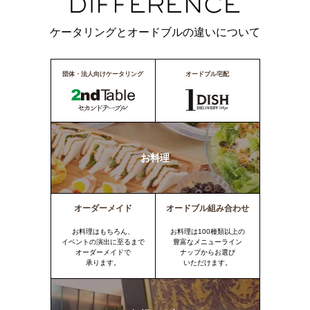
ケータリングとオードブルの違いについて
団体・法人向けケータリング
オードブル宅配
お料理
オーダーメイド
オードブル組み合わせ
お料理はもちろん、
お料理は100種類以上の
イベントの演出に至るまで
豊富なメニューライン
オーダーメイドで
ナップからお選び
承ります。
いただけます。