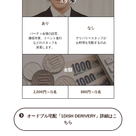
スタッフ
あり
なし
パーティ会場の設営、
撤収作業、イベント進行
デリバリースタッフが
などのスタッフを
お料理を宅配するのみ
派遣します。
金額
2,000円～/1名
880円～/1名
オードブル宅配「1DISH DERIVERY」詳細はこ
ちら