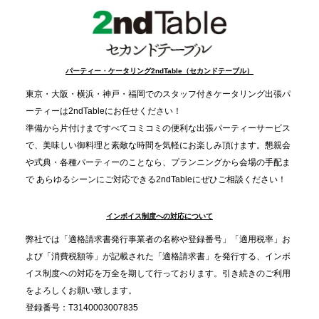
事提供を実施へ
2025.12.9
TBS「Nスタ」で、2ndTable「1DISH」が紹介され
パーティー・ケータリング2ndTable（セカンドテーブル）
ました
東京・大阪・横浜・神戸・福岡でのスタッフ付きケータリング出張パ
ーティーは2ndTableにお任せください！
2025.11.21
準備から片付けまですべてコミコミの便利な出張パーティーサービス
プレスリリースのご案内｜忘年会は“移動時間ゼロ
で、美味しい御料理と素敵な時間を気軽にお楽しみ頂けます。懇親会
分”の時代へ。法人注文が前年比5倍に伸びた「宅配
や式典・各種パーティーのことなら、プランニングから会場の手配ま
で あらゆるシーンにご対応できる2ndTableにぜひご相談ください！
オードブル」が提案する、新しい乾杯文化
インボイス制度への対応について
2025.11.5
プレスリリースのご案内｜職場で完結する“忘年会・
弊社では「適格請求書発行事業者の名称や登録番号」「適用税率」お
納会ケータリング”が人気。幹事負担を軽減し、社内
よび「消費税額等」が記載された「適格請求書」を発行する、インボ
コミュニケーションを促進
イス制度への対応を万全を期して行っております。引き続きのご利用
をよろしくお願い致します。
登録番号：T3140003007835