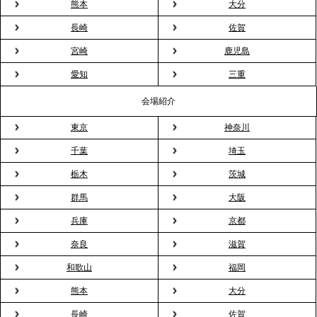
熊本
大分
長崎
佐賀
2026.3.16
宮崎
鹿児島
プレスリリースのご案内｜2026年、春の親睦は「花
粉レス」な室内花見。福利厚生としても注目され
愛知
三重
る、快適で新しいお花見体験
会場紹介
東京
神奈川
2026.3.5
プレスリリースのご案内｜「室内お花見」の法人利
千葉
埼玉
用が前年比4倍に急増。オフィスに桜が届く福利厚生
栃木
茨城
の新定番
群馬
大阪
兵庫
京都
2026.2.13
プレスリリースのご案内｜オフィスが「１日限定の
奈良
滋賀
バー」に！福利厚生・社内交流を格上げする《出張
和歌山
福岡
バーテンダー》サービスを開始
熊本
大分
2026.1.26
長崎
佐賀