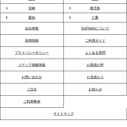
プレスリリースのご案内｜もう「義理チョコ」で悩
宮崎
鹿児島
まない。職場のバレンタインをケータリングで“福利
愛知
三重
厚生”化。採用にも効く新スタイルを提案
会社情報
2ndTableについて
2026.1.23
採用情報
ご利用ガイド
RKB毎日放送「RKB NEWS」で、2ndTable「恵方
巻きケータリング」が紹介されました
プライバシーポリシー
よくある質問
メディア掲載情報
お客様の声
2026.1.20
プレスリリースのご案内｜節分がオフィスを変え
お問い合わせ
お見積もり
る？「恵方巻きケータリング」で、社内コミュニケ
ーションを活性化
ご注文
お知らせ
ご利用事例
2025.12.12
プレスリリースのご案内｜クリスマス支援の現場を
サイトマップ
支える。ケータリングのセカンド テーブルが「HIGH
FIVE CHRISTMAS 2025」の梱包ボランティアへ食