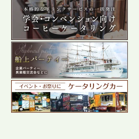
2026.5.29
プレスリリースのご案内｜ケータリングのセカンド
テーブル、群馬前橋支社を設立。再開発やオフィス
展開が進む前橋エリアの企業ニーズに応え、高品質
なサービスで各種イベント・懇親会をサポート
2026.5.27
プレスリリースのご案内｜ケータリングのセカンド
テーブル、千葉本社を新設。幕張・舞浜の大型イベ
ントから主要都市の社内懇親会まで、現地拠点を活
かしたスムーズな対応を展開
2026.5.22
プレスリリースのご案内｜ケータリングのセカンド
テーブル、栃木宇都宮支社を新設。北関東・栃木エ
リアのパーティー需要に応え、地域密着型のサービ
スを拡充へ