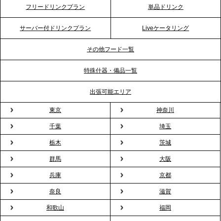
2026.4.20
フリードリンクプラン
単品ドリンク
プレスリリースのご案内｜ケータリングのセカンド
テーブル、横浜事務所を新設。神奈川エリアのサー
サーバー付ドリンクプラン
Liveケータリング
ビス提供体制を強化し、質の高い「場づくり」をサ
ポート
その他フード一覧
特殊什器・備品一覧
2026.3.31
TBS「Nスタ」で、2ndTable「1DISH」の花見オー
出張可能エリア
ドブルが紹介されました
東京
神奈川
千葉
埼玉
2026.3.23
プレスリリースのご案内｜入社式の“そのまま懇親
栃木
茨城
会”が企業で広がる。 新入社員の交流を支える『オフ
群馬
大阪
ィスケータリング』という新しい活用法
兵庫
京都
奈良
滋賀
2026.3.20
NHK「ニュースウオッチ9」で、2ndTable「室内花
和歌山
福岡
見」が紹介されました