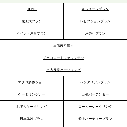
HOME
キックオフプラン
2026.5.20
竣工式プラン
レセプションプラン
プレスリリースのご案内｜ケータリングのセカンド
テーブル、神戸本社を新たに設立。地域密着のサー
イベント屋台プラン
お祭りプラン
ビス向上と共に、西宮の調理拠点との連携を強化
出張寿司職人
2026.5.12
チョコレートファウンテン
プレスリリースのご案内｜ケータリングのセカンド
テーブル、埼玉大宮支社を新設。埼玉エリアのパー
室内花見ケータリング
ティー需要に応え、地域密着型のサービスを強化
マグロ解体ショー
ベジタリアンプラン
2026.4.21
ケータリングカー
出張バーテンダー
プレスリリースのご案内｜「温かな食」が会話のス
イッチに。新入社員研修で《食体験としてのケータ
おでんケータリング
コーヒーケータリング
リング》が注目される理由
日本体験プラン
船上パーティープラン