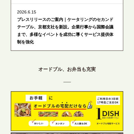
2026.6.15
プレスリリースのご案内｜ケータリングのセカンド
テーブル、京都支社を新設。企業行事から国際会議
まで、多様なイベントを成功に導くサービス提供体
制を強化
2026.6.12
プレスリリースのご案内｜ケータリングのセカンド
オードブル、お弁当も充実
テーブル、東京都中央区に支社を新設。都内３拠点
目の展開で、拡大する出張パーティー・ケータリン
グ需要へシームレスに対応
2026.6.4
プレスリリースのご案内｜夏の社内親睦が、配属後
の離職防止に。オフィスや会議室で縁日気分を味わ
う「お祭りケータリング」の提供を開始