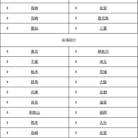
長崎
佐賀
2026.3.16
宮崎
鹿児島
プレスリリースのご案内｜2026年、春の親睦は「花
粉レス」な室内花見。福利厚生としても注目され
愛知
三重
る、快適で新しいお花見体験
会場紹介
東京
神奈川
2026.3.5
プレスリリースのご案内｜「室内お花見」の法人利
千葉
埼玉
用が前年比4倍に急増。オフィスに桜が届く福利厚生
栃木
茨城
の新定番
群馬
大阪
兵庫
京都
2026.2.13
プレスリリースのご案内｜オフィスが「１日限定の
奈良
滋賀
バー」に！福利厚生・社内交流を格上げする《出張
和歌山
福岡
バーテンダー》サービスを開始
熊本
大分
2026.1.26
長崎
佐賀