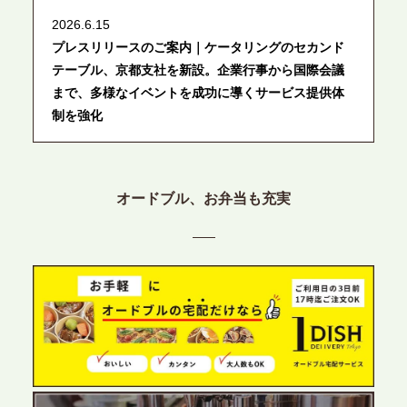
2026.6.15
プレスリリースのご案内｜ケータリングのセカンド
テーブル、京都支社を新設。企業行事から国際会議
まで、多様なイベントを成功に導くサービス提供体
制を強化
2026.6.12
プレスリリースのご案内｜ケータリングのセカンド
オードブル、お弁当も充実
テーブル、東京都中央区に支社を新設。都内３拠点
目の展開で、拡大する出張パーティー・ケータリン
グ需要へシームレスに対応
2026.6.4
プレスリリースのご案内｜夏の社内親睦が、配属後
の離職防止に。オフィスや会議室で縁日気分を味わ
う「お祭りケータリング」の提供を開始