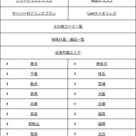
フリードリンクプラン
単品ドリンク
プレスリリースのご案内｜ケータリングのセカンド
テーブル、横浜事務所を新設。神奈川エリアのサー
サーバー付ドリンクプラン
Liveケータリング
ビス提供体制を強化し、質の高い「場づくり」をサ
ポート
その他フード一覧
特殊什器・備品一覧
2026.3.31
TBS「Nスタ」で、2ndTable「1DISH」の花見オー
出張可能エリア
ドブルが紹介されました
東京
神奈川
千葉
埼玉
2026.3.23
プレスリリースのご案内｜入社式の“そのまま懇親
栃木
茨城
会”が企業で広がる。 新入社員の交流を支える『オフ
群馬
大阪
ィスケータリング』という新しい活用法
兵庫
京都
奈良
滋賀
2026.3.20
NHK「ニュースウオッチ9」で、2ndTable「室内花
和歌山
福岡
見」が紹介されました
熊本
大分