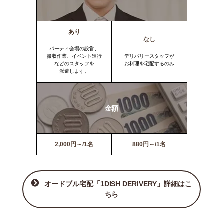
あり
なし
パーティ会場の設営、
撤収作業、イベント進行
デリバリースタッフが
などのスタッフを
お料理を宅配するのみ
派遣します。
金額
2,000円～/1名
880円～/1名
オードブル宅配「1DISH DERIVERY」詳細はこ
ちら