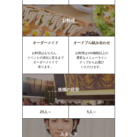
お料理
オーダーメイド
オードブル組み合わせ
お料理はもちろん、
お料理は100種類以上の
イベントの演出に至るまで
豊富なメニューライン
オーダーメイドで
ナップからお選び
承ります。
いただけます。
規模の目安
20人～
5人～
スタッフ