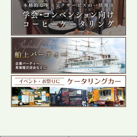
2026.5.29
プレスリリースのご案内｜ケータリングのセカンド
テーブル、群馬前橋支社を設立。再開発やオフィス
展開が進む前橋エリアの企業ニーズに応え、高品質
なサービスで各種イベント・懇親会をサポート
2026.5.27
プレスリリースのご案内｜ケータリングのセカンド
テーブル、千葉本社を新設。幕張・舞浜の大型イベ
ントから主要都市の社内懇親会まで、現地拠点を活
かしたスムーズな対応を展開
2026.5.22
プレスリリースのご案内｜ケータリングのセカンド
テーブル、栃木宇都宮支社を新設。北関東・栃木エ
リアのパーティー需要に応え、地域密着型のサービ
スを拡充へ