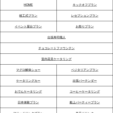
HOME
キックオフプラン
2026.5.20
竣工式プラン
レセプションプラン
プレスリリースのご案内｜ケータリングのセカンド
テーブル、神戸本社を新たに設立。地域密着のサー
イベント屋台プラン
お祭りプラン
ビス向上と共に、西宮の調理拠点との連携を強化
出張寿司職人
2026.5.12
チョコレートファウンテン
プレスリリースのご案内｜ケータリングのセカンド
テーブル、埼玉大宮支社を新設。埼玉エリアのパー
室内花見ケータリング
ティー需要に応え、地域密着型のサービスを強化
マグロ解体ショー
ベジタリアンプラン
2026.4.21
ケータリングカー
出張バーテンダー
プレスリリースのご案内｜「温かな食」が会話のス
イッチに。新入社員研修で《食体験としてのケータ
おでんケータリング
コーヒーケータリング
リング》が注目される理由
日本体験プラン
船上パーティープラン
2026.4.20