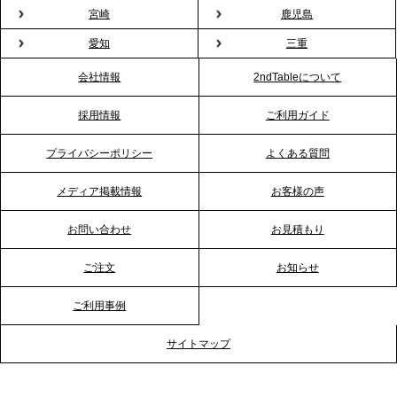
プレスリリースのご案内｜もう「義理チョコ」で悩
宮崎
鹿児島
まない。職場のバレンタインをケータリングで“福利
愛知
三重
厚生”化。採用にも効く新スタイルを提案
会社情報
2ndTableについて
2026.1.23
採用情報
ご利用ガイド
RKB毎日放送「RKB NEWS」で、2ndTable「恵方
巻きケータリング」が紹介されました
プライバシーポリシー
よくある質問
メディア掲載情報
お客様の声
2026.1.20
プレスリリースのご案内｜節分がオフィスを変え
お問い合わせ
お見積もり
る？「恵方巻きケータリング」で、社内コミュニケ
ーションを活性化
ご注文
お知らせ
ご利用事例
2025.12.12
プレスリリースのご案内｜クリスマス支援の現場を
サイトマップ
支える。ケータリングのセカンド テーブルが「HIGH
FIVE CHRISTMAS 2025」の梱包ボランティアへ食