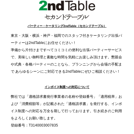
事提供を実施へ
2025.12.9
TBS「Nスタ」で、2ndTable「1DISH」が紹介され
パーティー・ケータリング2ndTable（セカンドテーブル）
ました
東京・大阪・横浜・神戸・福岡でのスタッフ付きケータリング出張パ
ーティーは2ndTableにお任せください！
2025.11.21
準備から片付けまですべてコミコミの便利な出張パーティーサービス
プレスリリースのご案内｜忘年会は“移動時間ゼロ
で、美味しい御料理と素敵な時間を気軽にお楽しみ頂けます。懇親会
分”の時代へ。法人注文が前年比5倍に伸びた「宅配
や式典・各種パーティーのことなら、プランニングから会場の手配ま
で あらゆるシーンにご対応できる2ndTableにぜひご相談ください！
オードブル」が提案する、新しい乾杯文化
インボイス制度への対応について
2025.11.5
プレスリリースのご案内｜職場で完結する“忘年会・
弊社では「適格請求書発行事業者の名称や登録番号」「適用税率」お
納会ケータリング”が人気。幹事負担を軽減し、社内
よび「消費税額等」が記載された「適格請求書」を発行する、インボ
コミュニケーションを促進
イス制度への対応を万全を期して行っております。引き続きのご利用
をよろしくお願い致します。
登録番号：T3140003007835