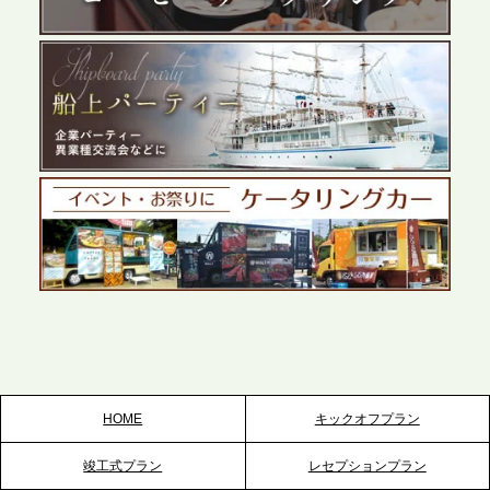
展開が進む前橋エリアの企業ニーズに応え、高品質
なサービスで各種イベント・懇親会をサポート
2026.5.27
プレスリリースのご案内｜ケータリングのセカンド
テーブル、千葉本社を新設。幕張・舞浜の大型イベ
ントから主要都市の社内懇親会まで、現地拠点を活
かしたスムーズな対応を展開
2026.5.22
プレスリリースのご案内｜ケータリングのセカンド
テーブル、栃木宇都宮支社を新設。北関東・栃木エ
リアのパーティー需要に応え、地域密着型のサービ
スを拡充へ
HOME
キックオフプラン
2026.5.20
竣工式プラン
レセプションプラン
プレスリリースのご案内｜ケータリングのセカンド