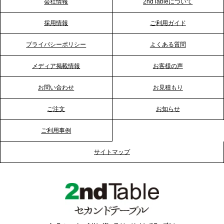
会社情報
2ndTableについて
2026.1.23
採用情報
ご利用ガイド
RKB毎日放送「RKB NEWS」で、2ndTable「恵方
巻きケータリング」が紹介されました
プライバシーポリシー
よくある質問
メディア掲載情報
お客様の声
2026.1.20
プレスリリースのご案内｜節分がオフィスを変え
お問い合わせ
お見積もり
る？「恵方巻きケータリング」で、社内コミュニケ
ーションを活性化
ご注文
お知らせ
ご利用事例
2025.12.12
プレスリリースのご案内｜クリスマス支援の現場を
サイトマップ
支える。ケータリングのセカンド テーブルが「HIGH
FIVE CHRISTMAS 2025」の梱包ボランティアへ食
事提供を実施へ
2025.12.9