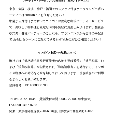
TBS「Nスタ」で、2ndTable「1DISH」が紹介され
パーティー・ケータリング2ndTable（セカンドテーブル）
ました
東京・大阪・横浜・神戸・福岡でのスタッフ付きケータリング出張パ
ーティーは2ndTableにお任せください！
2025.11.21
準備から片付けまですべてコミコミの便利な出張パーティーサービス
プレスリリースのご案内｜忘年会は“移動時間ゼロ
で、美味しい御料理と素敵な時間を気軽にお楽しみ頂けます。懇親会
分”の時代へ。法人注文が前年比5倍に伸びた「宅配
や式典・各種パーティーのことなら、プランニングから会場の手配ま
で あらゆるシーンにご対応できる2ndTableにぜひご相談ください！
オードブル」が提案する、新しい乾杯文化
インボイス制度への対応について
2025.11.5
プレスリリースのご案内｜職場で完結する“忘年会・
弊社では「適格請求書発行事業者の名称や登録番号」「適用税率」お
納会ケータリング”が人気。幹事負担を軽減し、社内
よび「消費税額等」が記載された「適格請求書」を発行する、インボ
コミュニケーションを促進
イス制度への対応を万全を期して行っております。引き続きのご利用
をよろしくお願い致します。
登録番号：T3140003007835
Tel 050-3155-1635 (電話受付時間 8:00～22:00 / 年中無休)
FAX 050-3457-8233
関東：東京都港区赤坂7-10-6 / 神奈川県横浜市西区岡野1-10-1