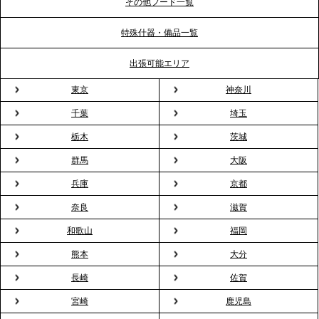
ポート
その他フード一覧
特殊什器・備品一覧
2026.3.31
TBS「Nスタ」で、2ndTable「1DISH」の花見オー
出張可能エリア
ドブルが紹介されました
東京
神奈川
千葉
埼玉
2026.3.23
プレスリリースのご案内｜入社式の“そのまま懇親
栃木
茨城
会”が企業で広がる。 新入社員の交流を支える『オフ
群馬
大阪
ィスケータリング』という新しい活用法
兵庫
京都
奈良
滋賀
2026.3.20
NHK「ニュースウオッチ9」で、2ndTable「室内花
和歌山
福岡
見」が紹介されました
熊本
大分
長崎
佐賀
2026.3.16
宮崎
鹿児島
プレスリリースのご案内｜2026年、春の親睦は「花