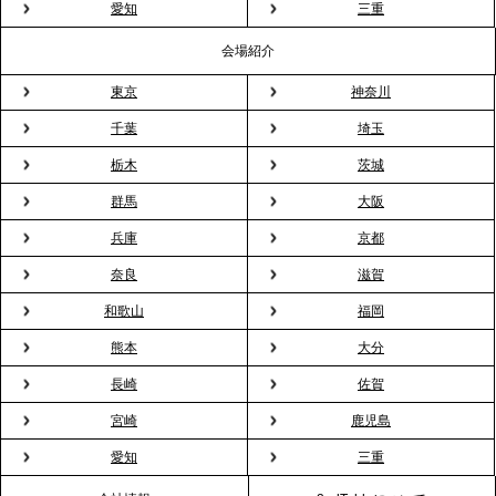
粉レス」な室内花見。福利厚生としても注目され
愛知
三重
る、快適で新しいお花見体験
会場紹介
東京
神奈川
2026.3.5
プレスリリースのご案内｜「室内お花見」の法人利
千葉
埼玉
用が前年比4倍に急増。オフィスに桜が届く福利厚生
栃木
茨城
の新定番
群馬
大阪
兵庫
京都
2026.2.13
プレスリリースのご案内｜オフィスが「１日限定の
奈良
滋賀
バー」に！福利厚生・社内交流を格上げする《出張
和歌山
福岡
バーテンダー》サービスを開始
熊本
大分
2026.1.26
長崎
佐賀
プレスリリースのご案内｜もう「義理チョコ」で悩
宮崎
鹿児島
まない。職場のバレンタインをケータリングで“福利
愛知
三重
厚生”化。採用にも効く新スタイルを提案