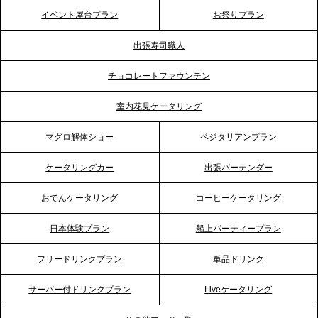
テーブル、神戸本社を新たに設立。地域密着のサー
イベント屋台プラン
お祭りプラン
ビス向上と共に、西宮の調理拠点との連携を強化
出張寿司職人
2026.5.12
チョコレートファウンテン
プレスリリースのご案内｜ケータリングのセカンド
テーブル、埼玉大宮支社を新設。埼玉エリアのパー
室内花見ケータリング
ティー需要に応え、地域密着型のサービスを強化
マグロ解体ショー
ベジタリアンプラン
2026.4.21
ケータリングカー
出張バーテンダー
プレスリリースのご案内｜「温かな食」が会話のス
イッチに。新入社員研修で《食体験としてのケータ
おでんケータリング
コーヒーケータリング
リング》が注目される理由
日本体験プラン
船上パーティープラン
2026.4.20
フリードリンクプラン
単品ドリンク
プレスリリースのご案内｜ケータリングのセカンド
テーブル、横浜事務所を新設。神奈川エリアのサー
サーバー付ドリンクプラン
Liveケータリング
ビス提供体制を強化し、質の高い「場づくり」をサ