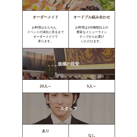
オーダーメイド
オードブル組み合わせ
お料理はもちろん、
お料理は100種類以上の
イベントの演出に至るまで
豊富なメニューライン
オーダーメイドで
ナップからお選び
承ります。
いただけます。
規模の目安
20人～
5人～
スタッフ
あり
なし