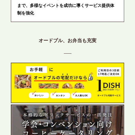
まで、多様なイベントを成功に導くサービス提供体
制を強化
2026.6.12
プレスリリースのご案内｜ケータリングのセカンド
オードブル、お弁当も充実
テーブル、東京都中央区に支社を新設。都内３拠点
目の展開で、拡大する出張パーティー・ケータリン
グ需要へシームレスに対応
2026.6.4
プレスリリースのご案内｜夏の社内親睦が、配属後
の離職防止に。オフィスや会議室で縁日気分を味わ
う「お祭りケータリング」の提供を開始
2026.5.29
プレスリリースのご案内｜ケータリングのセカンド
テーブル、群馬前橋支社を設立。再開発やオフィス