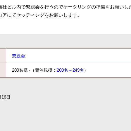
自社ビル内で懇親会を行うのでケータリングの準備をお願いしたい
ロアにてセッティングをお願いします。
懇親会
200名様 -（開催規模：
200名～249名
）
月16日