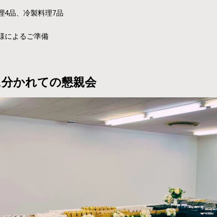
理4品、冷製料理7品
様によるご準備
に分かれての懇親会